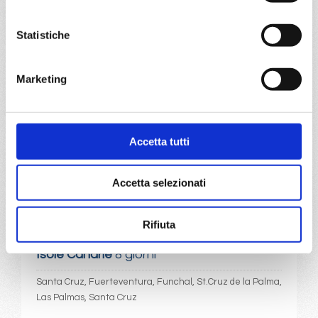
Santa Cruz, Agadir, Lanzarote, Las Palmas, Lanzarote,
Santa Cruz
Statistiche
08/03/2027
€ 325
Marketing
a partire da
€ 325
Accetta tutti
DETTAGLI
Accetta selezionati
da
Tenerife
con
Costa Smeralda
Rifiuta
Isole Canarie
8 giorni
Santa Cruz, Fuerteventura, Funchal, St.Cruz de la Palma,
Las Palmas, Santa Cruz