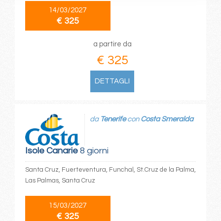
14/03/2027
€ 325
a partire da
€ 325
DETTAGLI
da
Tenerife
con
Costa Smeralda
Isole Canarie
8 giorni
Santa Cruz, Fuerteventura, Funchal, St.Cruz de la Palma,
Las Palmas, Santa Cruz
15/03/2027
€ 325