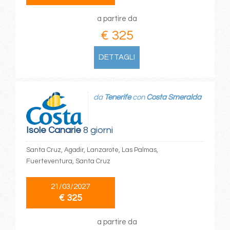
a partire da
€ 325
DETTAGLI
da
Tenerife
con
Costa Smeralda
Isole Canarie
8 giorni
Santa Cruz, Agadir, Lanzarote, Las Palmas,
Fuerteventura, Santa Cruz
21/03/2027
€ 325
a partire da