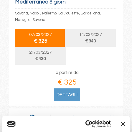
Mediterraneo
8 giorni
Savona, Napoli, Palermo, La Goulette, Barcellona,
Marsiglia, Savona
07/03/2027
14/03/2027
€ 325
€ 340
21/03/2027
€ 430
a partire da
€ 325
DETTAGLI
da
Tenerife
con
Costa Smeralda