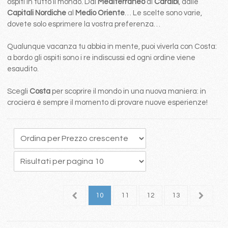
ospiti in tutto il mondo. Dal
Mediterraneo
ai
Caraibi
, dalle
Capitali Nordiche
al
Medio Oriente
… Le scelte sono varie,
dovete solo esprimere la vostra preferenza…
Qualunque vacanza tu abbia in mente, puoi viverla con Costa:
a bordo gli ospiti sono i re indiscussi ed ogni ordine viene
esaudito.
Scegli
Costa
per scoprire il mondo in una nuova maniera: in
crociera è sempre il momento di provare nuove esperienze!
6
7
8
9
10
11
12
13
14
1