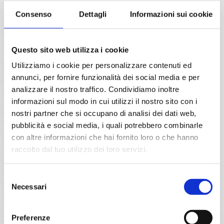
Isole Canarie
8 giorni
Consenso
Dettagli
Informazioni sui cookie
Santa Cruz, Agadir, Lanzarote, Las Palmas, Lanzarote,
Santa Cruz
Questo sito web utilizza i cookie
07/03/2027
Utilizziamo i cookie per personalizzare contenuti ed
€ 325
annunci, per fornire funzionalità dei social media e per
analizzare il nostro traffico. Condividiamo inoltre
a partire da
informazioni sul modo in cui utilizzi il nostro sito con i
€ 325
nostri partner che si occupano di analisi dei dati web,
pubblicità e social media, i quali potrebbero combinarle
DETTAGLI
con altre informazioni che hai fornito loro o che hanno
raccolto dal tuo utilizzo dei loro servizi.
da
Tenerife
con
Costa Smeralda
Selezione
Necessari
del
consenso
Isole Canarie
8 giorni
Preferenze