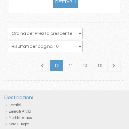
DETTAGLI
6
7
8
9
10
11
12
13
14
1
Destinazioni
Caraibi
Emirati Arabi
Mediterraneo
Nord Europa