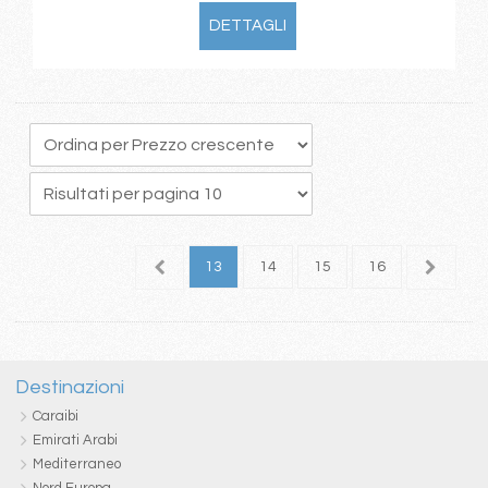
DETTAGLI
9
10
11
12
13
14
15
16
17
1
Destinazioni
Caraibi
Emirati Arabi
Mediterraneo