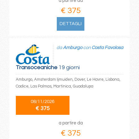
a partire da
€ 375
DETTAGLI
da
Amburgo
con
Costa Favolosa
Transoceaniche
19 giorni
Amburgo, Amsterdam Ijmuiden, Dover, Le Havre, Lisbona,
Cadice, Las Palmas, Martinica, Guadalupa
08/11/2026
€ 375
a partire da
€ 375