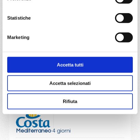
Mediterraneo
7 giorni
Statistiche
Atene/Pireo, Istanbul, Smirne, Volos, Santorini,
Atene/Pireo
Marketing
07/05/2027
€ 365
a partire da
Accetta tutti
€ 365
Accetta selezionati
DETTAGLI
Rifiuta
da
Bari
con
Costa Deliziosa
Mediterraneo
4 giorni