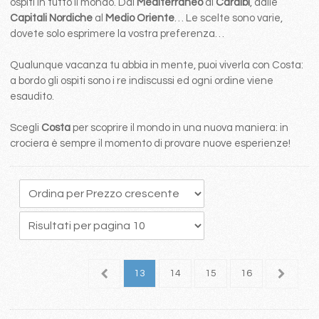
ospiti in tutto il mondo. Dal
Mediterraneo
ai
Caraibi
, dalle
Capitali Nordiche
al
Medio Oriente
… Le scelte sono varie,
dovete solo esprimere la vostra preferenza…
Qualunque vacanza tu abbia in mente, puoi viverla con Costa:
a bordo gli ospiti sono i re indiscussi ed ogni ordine viene
esaudito.
Scegli
Costa
per scoprire il mondo in una nuova maniera: in
crociera è sempre il momento di provare nuove esperienze!
9
10
11
12
13
14
15
16
17
1