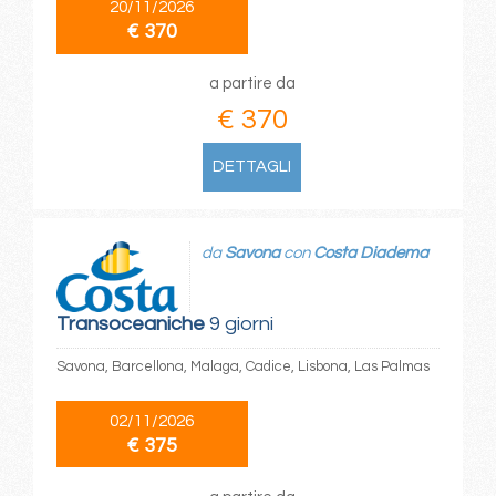
20/11/2026
€ 370
a partire da
€ 370
DETTAGLI
da
Savona
con
Costa Diadema
Transoceaniche
9 giorni
Savona, Barcellona, Malaga, Cadice, Lisbona, Las Palmas
02/11/2026
€ 375