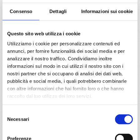
da
La Spezia
con
Costa
Fascinosa
Consenso
Dettagli
Informazioni sui cookie
Mediterraneo
7 giorni
Questo sito web utilizza i cookie
La Spezia, Civitavecchia, Salerno, Messina, La Seyne,
Savona
Utilizziamo i cookie per personalizzare contenuti ed
annunci, per fornire funzionalità dei social media e per
analizzare il nostro traffico. Condividiamo inoltre
24/05/2027
€ 360
informazioni sul modo in cui utilizzi il nostro sito con i
nostri partner che si occupano di analisi dei dati web,
a partire da
pubblicità e social media, i quali potrebbero combinarle
con altre informazioni che hai fornito loro o che hanno
€ 360
raccolto dal tuo utilizzo dei loro servizi.
DETTAGLI
Selezione
Necessari
del
da
Atene (Pireo)
con
Costa
consenso
Pacifica
Preferenze