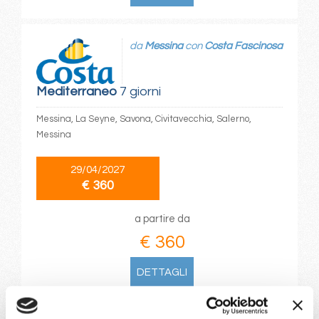
da
Messina
con
Costa Fascinosa
Mediterraneo
7 giorni
Messina, La Seyne, Savona, Civitavecchia, Salerno,
Messina
29/04/2027
€ 360
a partire da
€ 360
DETTAGLI