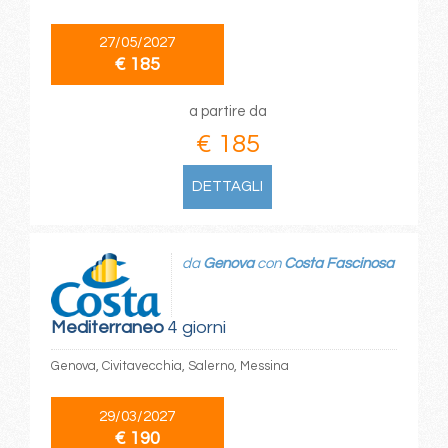
27/05/2027
€ 185
a partire da
€ 185
DETTAGLI
da
Genova
con
Costa Fascinosa
Mediterraneo
4 giorni
Genova, Civitavecchia, Salerno, Messina
29/03/2027
€ 190