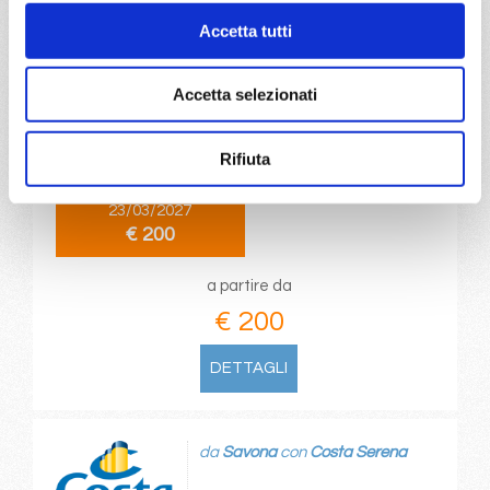
Accetta tutti
da
Genova
con
Costa Fascinosa
Accetta selezionati
Mediterraneo
4 giorni
Genova, Marsiglia, Barcellona, Genova
Rifiuta
23/03/2027
€ 200
a partire da
€ 200
DETTAGLI
da
Savona
con
Costa Serena