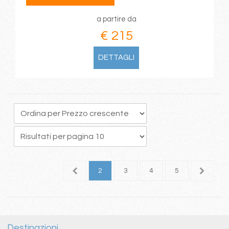
a partire da
€ 215
DETTAGLI
1
2
3
4
5
6
Destinazioni