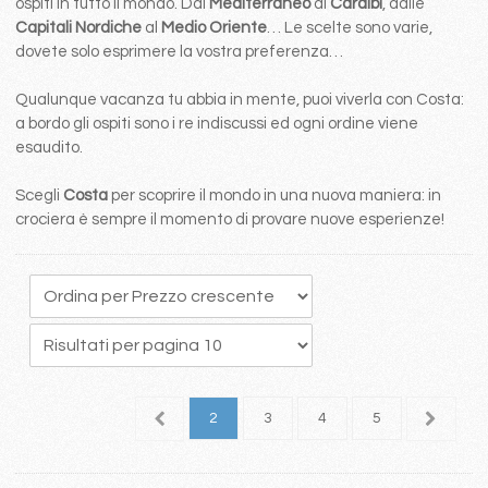
ospiti in tutto il mondo. Dal
Mediterraneo
ai
Caraibi
, dalle
Capitali Nordiche
al
Medio Oriente
… Le scelte sono varie,
dovete solo esprimere la vostra preferenza…
Qualunque vacanza tu abbia in mente, puoi viverla con Costa:
a bordo gli ospiti sono i re indiscussi ed ogni ordine viene
esaudito.
Scegli
Costa
per scoprire il mondo in una nuova maniera: in
crociera è sempre il momento di provare nuove esperienze!
1
2
3
4
5
6