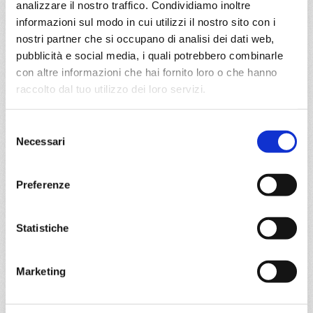
analizzare il nostro traffico. Condividiamo inoltre
informazioni sul modo in cui utilizzi il nostro sito con i
DETTAGLI
nostri partner che si occupano di analisi dei dati web,
pubblicità e social media, i quali potrebbero combinarle
con altre informazioni che hai fornito loro o che hanno
da
Napoli
con
Costa Fascinosa
raccolto dal tuo utilizzo dei loro servizi.
Mediterraneo
5 giorni
Selezione
Necessari
del
Napoli, Civitavecchia, Ajaccio, Savona, Marsiglia
consenso
Preferenze
17/09/2026
€ 200
Statistiche
a partire da
€ 200
Marketing
DETTAGLI