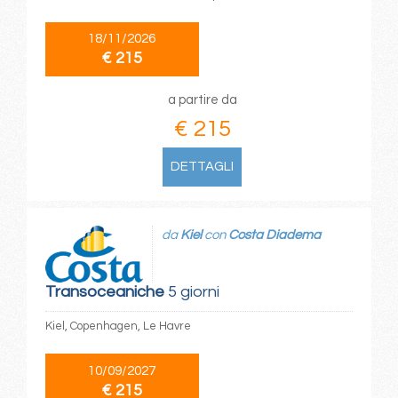
18/11/2026
€ 215
a partire da
€ 215
DETTAGLI
da
Kiel
con
Costa Diadema
Transoceaniche
5 giorni
Kiel, Copenhagen, Le Havre
10/09/2027
€ 215