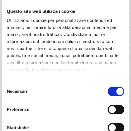
29/05/2027
€ 450
Questo sito web utilizza i cookie
Utilizziamo i cookie per personalizzare contenuti ed
a partire da
annunci, per fornire funzionalità dei social media e per
€ 450
analizzare il nostro traffico. Condividiamo inoltre
informazioni sul modo in cui utilizzi il nostro sito con i
DETTAGLI
nostri partner che si occupano di analisi dei dati web,
pubblicità e social media, i quali potrebbero combinarle
con altre informazioni che hai fornito loro o che hanno
da
Catania
con
Costa Serena
raccolto dal tuo utilizzo dei loro servizi.
Mediterraneo
9 giorni
Selezione
Necessari
del
Catania, Taranto, La Valletta, Catania, Napoli,
consenso
Civitavecchia, Ajaccio, Savona
Preferenze
11/09/2027
€ 450
Statistiche