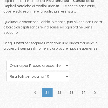
ospiti in tutto il mondo. Dal
Mediterraneo
ai
Caraibi
, dalle
Capitali Nordiche
al
Medio Oriente
… Le scelte sono varie,
dovete solo esprimere la vostra preferenza…
Qualunque vacanza tu abbia in mente, puoi viverla con Costa:
a bordo gli ospiti sono i re indiscussi ed ogni ordine viene
esaudito.
Scegli
Costa
per scoprire il mondo in una nuova maniera: in
crociera è sempre il momento di provare nuove esperienze!
7
18
19
20
21
22
23
24
25
2