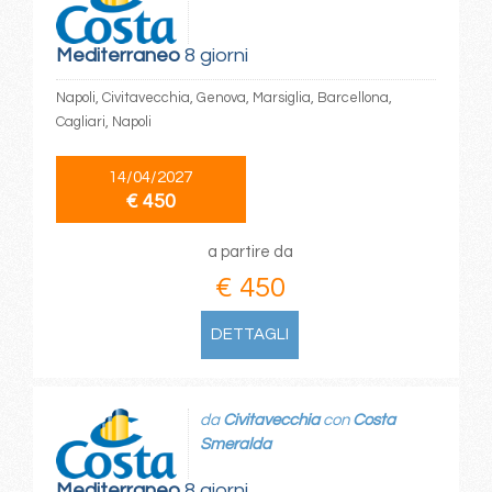
Mediterraneo
8 giorni
Napoli, Civitavecchia, Genova, Marsiglia, Barcellona,
Cagliari, Napoli
14/04/2027
€ 450
a partire da
€ 450
DETTAGLI
da
Civitavecchia
con
Costa
Smeralda
Mediterraneo
8 giorni