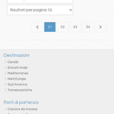
7
18
19
20
21
22
23
24
25
2
Destinazioni
Caraibi
Emirati Arabi
Mediterraneo
Nord Europa
Sud America
Transoceaniche
Porti di partenza
Crociere da Ancona