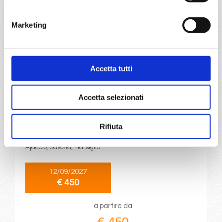
a partire da
€ 450
Marketing
DETTAGLI
Accetta tutti
da
Tarragona
con
Costa Serena
Accetta selezionati
Mediterraneo
9 giorni
Rifiuta
Taranto, La Valletta, Catania, Napoli, Civitavecchia,
Ajaccio, Savona, Marsiglia
12/09/2027
€ 450
a partire da
€ 450