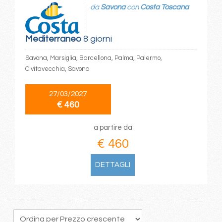
da
Savona
con
Costa Toscana
Mediterraneo
8 giorni
Savona, Marsiglia, Barcellona, Palma, Palermo,
Civitavecchia, Savona
27/03/2027
€ 460
a partire da
€ 460
DETTAGLI