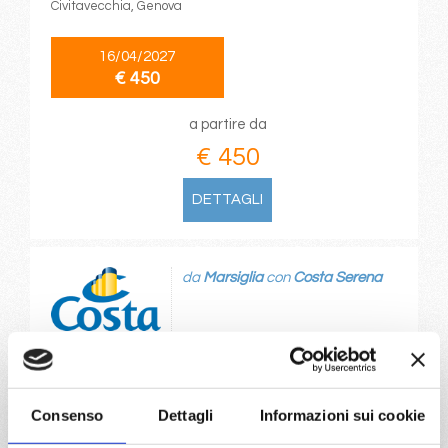
Civitavecchia, Genova
16/04/2027
€ 450
a partire da
€ 450
DETTAGLI
da
Marsiglia
con
Costa Serena
Mediterraneo
9 giorni
Marsiglia, Savona, Civitavecchia, Napoli, Cagliari, Palermo,
La Valletta, Catania, Taranto
Consenso
Dettagli
Informazioni sui cookie