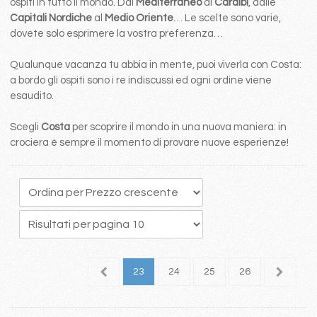
ospiti in tutto il mondo. Dal
Mediterraneo
ai
Caraibi
, dalle
Capitali Nordiche
al
Medio Oriente
… Le scelte sono varie,
dovete solo esprimere la vostra preferenza…
Qualunque vacanza tu abbia in mente, puoi viverla con Costa:
a bordo gli ospiti sono i re indiscussi ed ogni ordine viene
esaudito.
Scegli
Costa
per scoprire il mondo in una nuova maniera: in
crociera è sempre il momento di provare nuove esperienze!
9
20
21
22
23
24
25
26
27
2