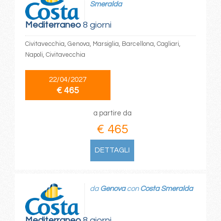
Smeralda
Mediterraneo
8 giorni
Civitavecchia, Genova, Marsiglia, Barcellona, Cagliari,
Napoli, Civitavecchia
22/04/2027
€ 465
a partire da
€ 465
DETTAGLI
da
Genova
con
Costa Smeralda
Mediterraneo
8 giorni