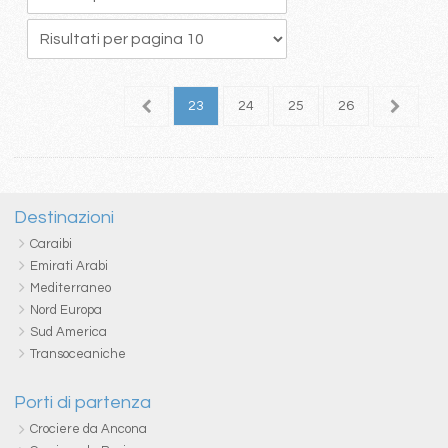
9
20
21
22
23
24
25
26
27
2
Destinazioni
Caraibi
Emirati Arabi
Mediterraneo
Nord Europa
Sud America
Transoceaniche
Porti di partenza
Crociere da Ancona