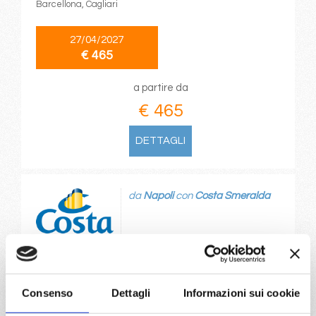
Barcellona, Cagliari
27/04/2027
€ 465
a partire da
€ 465
DETTAGLI
da
Napoli
con
Costa Smeralda
Mediterraneo
8 giorni
Napoli, Civitavecchia, Genova, Marsiglia, Barcellona,
Cagliari, Napoli
Consenso
Dettagli
Informazioni sui cookie