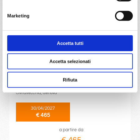
a partire da
€ 465
Marketing
DETTAGLI
Accetta tutti
da
Genova
con
Costa Smeralda
Accetta selezionati
Mediterraneo
8 giorni
Rifiuta
Genova, Marsiglia, Barcellona, Cagliari, Napoli,
Civitavecchia, Genova
30/04/2027
€ 465
a partire da
€ 465