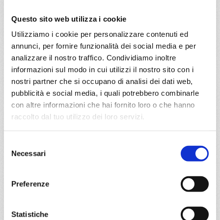
28/04/2027
€ 465
Questo sito web utilizza i cookie
Utilizziamo i cookie per personalizzare contenuti ed
a partire da
annunci, per fornire funzionalità dei social media e per
€ 465
analizzare il nostro traffico. Condividiamo inoltre
informazioni sul modo in cui utilizzi il nostro sito con i
DETTAGLI
nostri partner che si occupano di analisi dei dati web,
pubblicità e social media, i quali potrebbero combinarle
con altre informazioni che hai fornito loro o che hanno
da
Civitavecchia
con
Costa
raccolto dal tuo utilizzo dei loro servizi.
Smeralda
Mediterraneo
8 giorni
Selezione
Necessari
del
Civitavecchia, Genova, Marsiglia, Barcellona, Cagliari,
consenso
Napoli, Civitavecchia
Preferenze
29/04/2027
€ 465
Statistiche