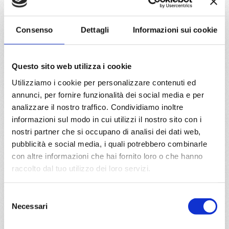
da
Savona
con
Costa Fascinosa
Consenso
Dettagli
Informazioni sui cookie
Mediterraneo
9 giorni
Savona, La Spezia, Ajaccio, Civitavecchia, Salerno,
Questo sito web utilizza i cookie
Messina, La Seyne, Savona
Utilizziamo i cookie per personalizzare contenuti ed
annunci, per fornire funzionalità dei social media e per
15/05/2027
€ 470
analizzare il nostro traffico. Condividiamo inoltre
informazioni sul modo in cui utilizzi il nostro sito con i
a partire da
nostri partner che si occupano di analisi dei dati web,
pubblicità e social media, i quali potrebbero combinarle
€ 470
con altre informazioni che hai fornito loro o che hanno
raccolto dal tuo utilizzo dei loro servizi.
DETTAGLI
Selezione
Necessari
del
da
La Spezia
con
Costa
Fascinosa
consenso