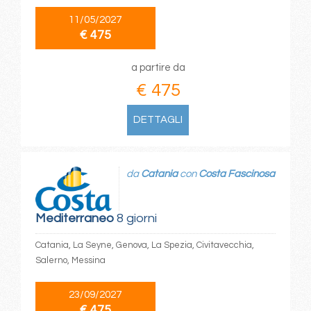
11/05/2027
€ 475
a partire da
€ 475
DETTAGLI
da
Catania
con
Costa Fascinosa
Mediterraneo
8 giorni
Catania, La Seyne, Genova, La Spezia, Civitavecchia,
Salerno, Messina
23/09/2027
€ 475