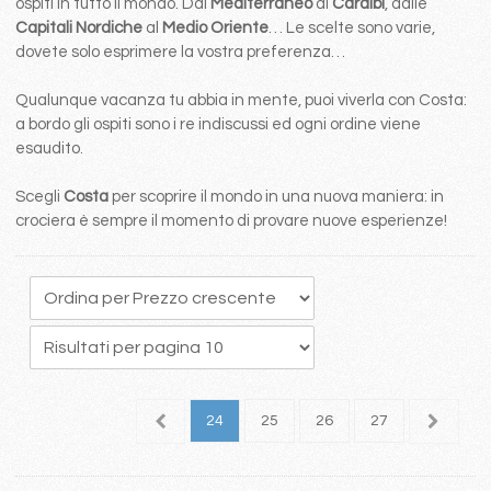
ospiti in tutto il mondo. Dal
Mediterraneo
ai
Caraibi
, dalle
Capitali Nordiche
al
Medio Oriente
… Le scelte sono varie,
dovete solo esprimere la vostra preferenza…
Qualunque vacanza tu abbia in mente, puoi viverla con Costa:
a bordo gli ospiti sono i re indiscussi ed ogni ordine viene
esaudito.
Scegli
Costa
per scoprire il mondo in una nuova maniera: in
crociera è sempre il momento di provare nuove esperienze!
0
21
22
23
24
25
26
27
28
2