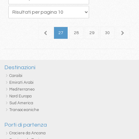
3
24
25
26
27
28
29
30
31
3
Destinazioni
Caraibi
Emirati Arabi
Mediterraneo
Nord Europa
Sud America
Transoceaniche
Porti di partenza
Crociere da Ancona