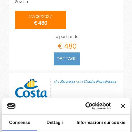
Savona
27/06/2027
€ 480
a partire da
€ 480
DETTAGLI
da
Savona
con
Costa Fascinosa
Mediterraneo
8 giorni
Savona, Olbia/Costa Smeralda, Valencia, Ibiza, Palma,
Marsiglia, Savona
Consenso
Dettagli
Informazioni sui cookie