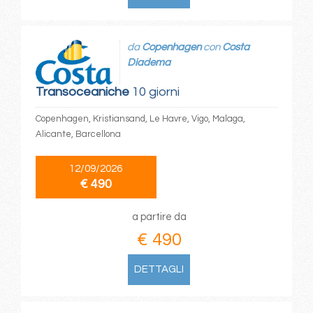
da
Copenhagen
con
Costa
Diadema
Transoceaniche
10 giorni
Copenhagen, Kristiansand, Le Havre, Vigo, Malaga,
Alicante, Barcellona
12/09/2026
€ 490
a partire da
€ 490
DETTAGLI