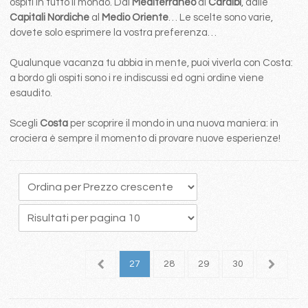
ospiti in tutto il mondo. Dal
Mediterraneo
ai
Caraibi
, dalle
Capitali Nordiche
al
Medio Oriente
… Le scelte sono varie,
dovete solo esprimere la vostra preferenza…
Qualunque vacanza tu abbia in mente, puoi viverla con Costa:
a bordo gli ospiti sono i re indiscussi ed ogni ordine viene
esaudito.
Scegli
Costa
per scoprire il mondo in una nuova maniera: in
crociera è sempre il momento di provare nuove esperienze!
3
24
25
26
27
28
29
30
31
3