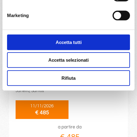
a partire da
€ 480
Marketing
DETTAGLI
Accetta tutti
da
Tenerife
con
Costa Diadema
Accetta selezionati
Transoceaniche
13 giorni
Rifiuta
Santa Cruz, Mindelo, Maceio, Salvador da Bahia, Rio de
Janeiro, Santos
11/11/2026
€ 485
a partire da
€ 485