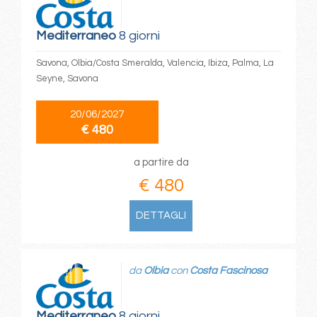
Mediterraneo
8 giorni
Savona, Olbia/Costa Smeralda, Valencia, Ibiza, Palma, La
Seyne, Savona
20/06/2027
€ 480
a partire da
€ 480
DETTAGLI
da
Olbia
con
Costa Fascinosa
Mediterraneo
8 giorni