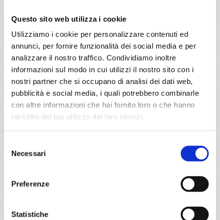
04/07/2027
€ 480
Questo sito web utilizza i cookie
Utilizziamo i cookie per personalizzare contenuti ed
a partire da
annunci, per fornire funzionalità dei social media e per
€ 480
analizzare il nostro traffico. Condividiamo inoltre
informazioni sul modo in cui utilizzi il nostro sito con i
DETTAGLI
nostri partner che si occupano di analisi dei dati web,
pubblicità e social media, i quali potrebbero combinarle
con altre informazioni che hai fornito loro o che hanno
da
Olbia
con
Costa Fascinosa
raccolto dal tuo utilizzo dei loro servizi.
Mediterraneo
8 giorni
Selezione
Necessari
del
Olbia/Costa Smeralda, Valencia, Ibiza, Palma, Marsiglia,
consenso
Savona, Olbia/Costa Smeralda
Preferenze
05/07/2027
€ 480
Statistiche