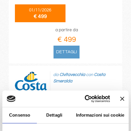
01/11/2026
€ 499
a partire da
€ 499
DETTAGLI
da
Civitavecchia
con
Costa
Smeralda
Transoceaniche
12 giorni
Civitavecchia, Savona, Marsiglia, Barcellona, Malaga,
Cadice, Las Palmas, Funchal, Santa Cruz
Consenso
Dettagli
Informazioni sui cookie
11/11/2026