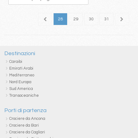
4
25
26
27
28
29
30
31
32
3
Destinazioni
Caraibi
Emirati Arabi
Mediterraneo
Nord Europa
Sud America
Transoceaniche
Porti di partenza
Crociere da Ancona
Crociere da Bari
Crociere da Cagliari