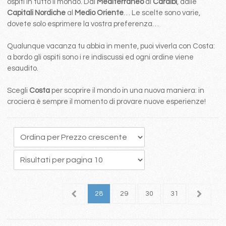
ospiti in tutto il mondo. Dal
Mediterraneo
ai
Caraibi
, dalle
Capitali Nordiche
al
Medio Oriente
… Le scelte sono varie,
dovete solo esprimere la vostra preferenza…
Qualunque vacanza tu abbia in mente, puoi viverla con Costa:
a bordo gli ospiti sono i re indiscussi ed ogni ordine viene
esaudito.
Scegli
Costa
per scoprire il mondo in una nuova maniera: in
crociera è sempre il momento di provare nuove esperienze!
4
25
26
27
28
29
30
31
32
3