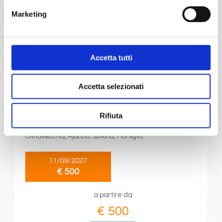
€ 500
Marketing
DETTAGLI
Accetta tutti
da
Catania
con
Costa Serena
Accetta selezionati
Mediterraneo
10 giorni
Rifiuta
Catania, Taranto, La Valletta, Catania, Napoli,
Civitavecchia, Ajaccio, Savona, Marsiglia
11/09/2027
€ 500
a partire da
€ 500