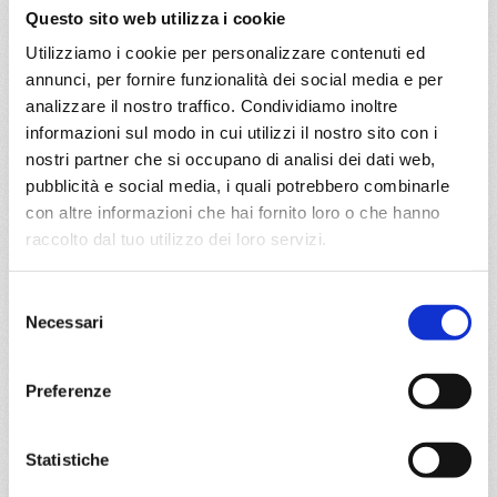
€ 500
Questo sito web utilizza i cookie
Utilizziamo i cookie per personalizzare contenuti ed
a partire da
annunci, per fornire funzionalità dei social media e per
€ 500
analizzare il nostro traffico. Condividiamo inoltre
informazioni sul modo in cui utilizzi il nostro sito con i
DETTAGLI
nostri partner che si occupano di analisi dei dati web,
pubblicità e social media, i quali potrebbero combinarle
con altre informazioni che hai fornito loro o che hanno
da
Atene (Pireo)
con
Costa
raccolto dal tuo utilizzo dei loro servizi.
Serena
Mediterraneo
10 giorni
Selezione
Necessari
del
Atene/Pireo, La Valletta, Catania, Taranto, La Valletta,
consenso
Catania, Napoli, Civitavecchia
Preferenze
08/09/2027
€ 500
Statistiche
a partire da