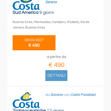
Serena
Sud America
9 giorni
Buenos Aires, Montevideo, Camboriú, Ilhabela, Rio de
Janeiro, Buenos Aires
08/03/2027
€ 490
a partire da
€ 490
DETTAGLI
da
Savona
con
Costa Favolosa
Transoceaniche
12 giorni