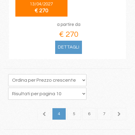
13/04/2027
€ 270
a partire da
€ 270
DETTAGLI
1
2
3
4
5
6
7
8