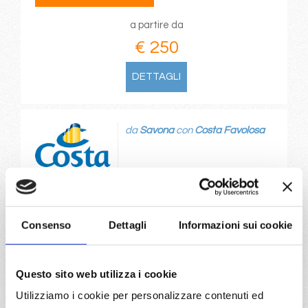
a partire da
€ 250
DETTAGLI
da
Savona
con
Costa Favolosa
Mediterraneo
4 giorni
Savona, Barcellona, Marsiglia, Savona
Consenso
Dettagli
Informazioni sui cookie
09/05/2027
12/05/2027
€ 250
€ 250
Questo sito web utilizza i cookie
a partire da
Utilizziamo i cookie per personalizzare contenuti ed
€ 250