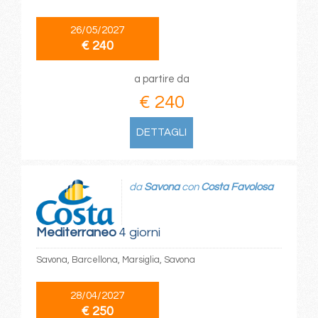
26/05/2027
€ 240
a partire da
€ 240
DETTAGLI
da
Savona
con
Costa Favolosa
Mediterraneo
4 giorni
Savona, Barcellona, Marsiglia, Savona
28/04/2027
€ 250