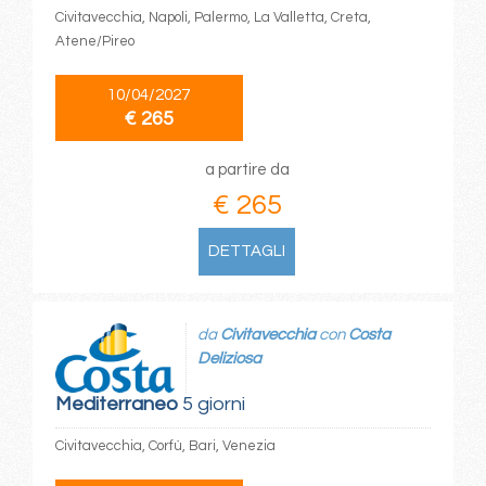
Civitavecchia, Napoli, Palermo, La Valletta, Creta,
Atene/Pireo
10/04/2027
€ 265
a partire da
€ 265
DETTAGLI
da
Civitavecchia
con
Costa
Deliziosa
Mediterraneo
5 giorni
Civitavecchia, Corfù, Bari, Venezia