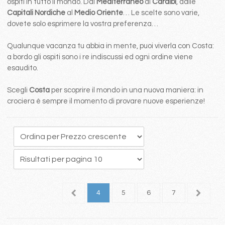
ospiti in tutto il mondo. Dal
Mediterraneo
ai
Caraibi
, dalle
Capitali Nordiche
al
Medio Oriente
… Le scelte sono varie,
dovete solo esprimere la vostra preferenza…
Qualunque vacanza tu abbia in mente, puoi viverla con Costa:
a bordo gli ospiti sono i re indiscussi ed ogni ordine viene
esaudito.
Scegli
Costa
per scoprire il mondo in una nuova maniera: in
crociera è sempre il momento di provare nuove esperienze!
1
2
3
4
5
6
7
8