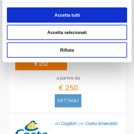
da
Savona
con
Costa Serena
Accetta tutti
Mediterraneo
5 giorni
Accetta selezionati
Savona, Barcellona, Marsiglia, Savona
Rifiuta
04/11/2027
€ 250
a partire da
€ 250
DETTAGLI
da
Cagliari
con
Costa Smeralda