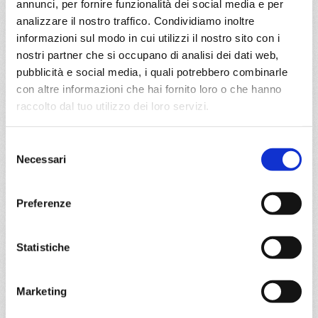
annunci, per fornire funzionalità dei social media e per
analizzare il nostro traffico. Condividiamo inoltre
DETTAGLI
informazioni sul modo in cui utilizzi il nostro sito con i
nostri partner che si occupano di analisi dei dati web,
pubblicità e social media, i quali potrebbero combinarle
da
Savona
con
Costa Favolosa
con altre informazioni che hai fornito loro o che hanno
raccolto dal tuo utilizzo dei loro servizi.
Mediterraneo
4 giorni
Selezione
Savona, Barcellona, Marsiglia, Savona
Necessari
del
consenso
15/05/2027
Preferenze
€ 250
a partire da
Statistiche
€ 250
Marketing
DETTAGLI