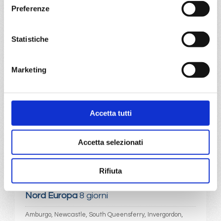
Preferenze
Mediterraneo
8 giorni
Istanbul, Mykonos, Creta, Rodi, Kos, Atene/Pireo, Istanbul
Statistiche
18/07/2027
€ 600
Marketing
a partire da
€ 600
Accetta tutti
DETTAGLI
Accetta selezionati
da
Amburgo
con
Costa Favolosa
Rifiuta
Nord Europa
8 giorni
Amburgo, Newcastle, South Queensferry, Invergordon,