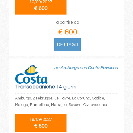
10/09/2027
€ 600
a partire da
€ 600
DETTAGLI
da
Amburgo
con
Costa Favolosa
Transoceaniche
14 giorni
Amburgo, Zeebrugge, Le Havre, La Coruna, Cadice,
Malaga, Barcellona, Marsiglia, Savona, Civitavecchia
19/09/2027
€ 600