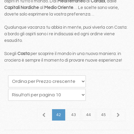
ospiti in tutto il mondo. Dal
Mediterraneo
ai
Caraibi
, dalle
Capitali Nordiche
al
Medio Oriente
… Le scelte sono varie,
dovete solo esprimere la vostra preferenza…
Qualunque vacanza tu abbia in mente, puoi viverla con Costa:
a bordo gli ospiti sono i re indiscussi ed ogni ordine viene
esaudito.
Scegli
Costa
per scoprire il mondo in una nuova maniera: in
crociera è sempre il momento di provare nuove esperienze!
8
39
40
41
42
43
44
45
46
4