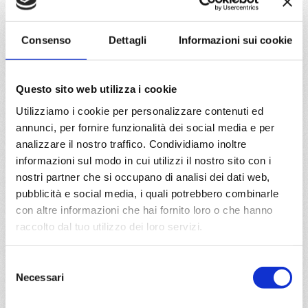
da
Atene (Pireo)
con
Costa
Pacifica
Consenso
Dettagli
Informazioni sui cookie
Mediterraneo
8 giorni
Atene/Pireo, Istanbul, Mykonos, Creta, Rodi, Kos,
Questo sito web utilizza i cookie
Atene/Pireo
Utilizziamo i cookie per personalizzare contenuti ed
annunci, per fornire funzionalità dei social media e per
16/07/2027
€ 600
analizzare il nostro traffico. Condividiamo inoltre
informazioni sul modo in cui utilizzi il nostro sito con i
a partire da
nostri partner che si occupano di analisi dei dati web,
pubblicità e social media, i quali potrebbero combinarle
€ 600
con altre informazioni che hai fornito loro o che hanno
raccolto dal tuo utilizzo dei loro servizi.
DETTAGLI
Selezione
Necessari
del
da
Istanbul
con
Costa Pacifica
consenso