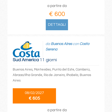
a partire da
€ 600
DETTAGLI
da
Buenos Aires
con
Costa
Serena
Sud America
11 giorni
Buenos Aires, Montevideo, Punta del Este, Camboriú,
Abraao/Ilha Grande, Rio de Janeiro, Ilhabela, Buenos
Aires
08/02/2027
€ 605
a partire da