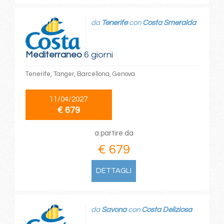
da
Tenerife
con
Costa Smeralda
Mediterraneo
6 giorni
Tenerife, Tanger, Barcellona, Genova
11/04/2027
€ 679
a partire da
€ 679
DETTAGLI
da
Savona
con
Costa Deliziosa