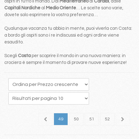
ospiti in tutto il mondo. Dal
Mediterraneo
ai
Caraibi
, dalle
Capitali Nordiche
al
Medio Oriente
… Le scelte sono varie,
dovete solo esprimere la vostra preferenza…
Qualunque vacanza tu abbia in mente, puoi viverla con Costa:
a bordo gli ospiti sono i re indiscussi ed ogni ordine viene
esaudito.
Scegli
Costa
per scoprire il mondo in una nuova maniera: in
crociera è sempre il momento di provare nuove esperienze!
5
46
47
48
49
50
51
52
53
5