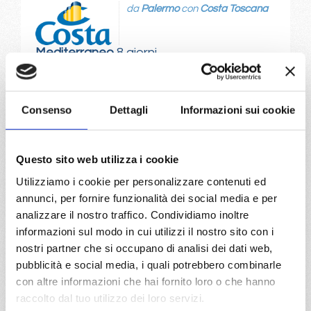
da
Palermo
con
Costa Toscana
Mediterraneo
8 giorni
Palermo, Civitavecchia, Savona, Marsiglia, Barcellona, La
Goulette, Palermo
Consenso
Dettagli
Informazioni sui cookie
07/01/2027
14/01/2027
€ 679
€ 679
Questo sito web utilizza i cookie
21/01/2027
28/01/2027
Utilizziamo i cookie per personalizzare contenuti ed
€ 729
€ 729
annunci, per fornire funzionalità dei social media e per
analizzare il nostro traffico. Condividiamo inoltre
a partire da
informazioni sul modo in cui utilizzi il nostro sito con i
€ 679
nostri partner che si occupano di analisi dei dati web,
pubblicità e social media, i quali potrebbero combinarle
DETTAGLI
con altre informazioni che hai fornito loro o che hanno
raccolto dal tuo utilizzo dei loro servizi.