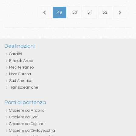
5
46
47
48
49
50
51
52
53
5
Destinazioni
Caraibi
Emirati Arabi
Mediterraneo
Nord Europa
Sud America
Transoceaniche
Porti di partenza
Crociere da Ancona
Crociere da Bari
Crociere da Cagliari
Crociere da Civitavecchia