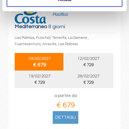
da
Las Palmas
con
Costa
Pacifica
Mediterraneo
8 giorni
Las Palmas, Funchal, Tenerife, La Gomera ,
Fuerteventura, Arrecife, Las Palmas
05/02/2027
12/02/2027
€ 679
€ 729
19/02/2027
26/02/2027
€ 729
€ 729
a partire da
€ 679
DETTAGLI