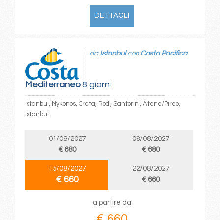
DETTAGLI
da
Istanbul
con
Costa Pacifica
Mediterraneo
8 giorni
Istanbul, Mykonos, Creta, Rodi, Santorini, Atene/Pireo,
Istanbul
01/08/2027
08/08/2027
€ 680
€ 680
15/08/2027
22/08/2027
€ 660
€ 660
a partire da
€ 660