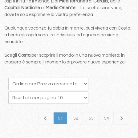
ospiti in tutto il mondo. Dal
Mediterraneo
ai
Caraibi
, dalle
Capitali Nordiche
al
Medio Oriente
… Le scelte sono varie,
dovete solo esprimere la vostra preferenza…
Qualunque vacanza tu abbia in mente, puoi viverla con Costa:
a bordo gli ospiti sono i re indiscussi ed ogni ordine viene
esaudito.
Scegli
Costa
per scoprire il mondo in una nuova maniera: in
crociera è sempre il momento di provare nuove esperienze!
7
48
49
50
51
52
53
54
55
5