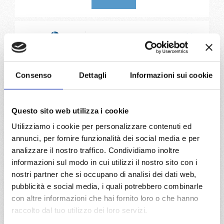
da
Genova
con
Costa Smeralda
Mediterraneo
8 giorni
Consenso
Dettagli
Informazioni sui cookie
Genova, Marsiglia, Barcellona, Cagliari, Napoli,
Civitavecchia, Genova
Questo sito web utilizza i cookie
13/08/2027
20/08/2027
Utilizziamo i cookie per personalizzare contenuti ed
€ 700
€ 675
annunci, per fornire funzionalità dei social media e per
analizzare il nostro traffico. Condividiamo inoltre
27/08/2027
informazioni sul modo in cui utilizzi il nostro sito con i
€ 645
nostri partner che si occupano di analisi dei dati web,
pubblicità e social media, i quali potrebbero combinarle
a partire da
con altre informazioni che hai fornito loro o che hanno
€ 645
raccolto dal tuo utilizzo dei loro servizi.