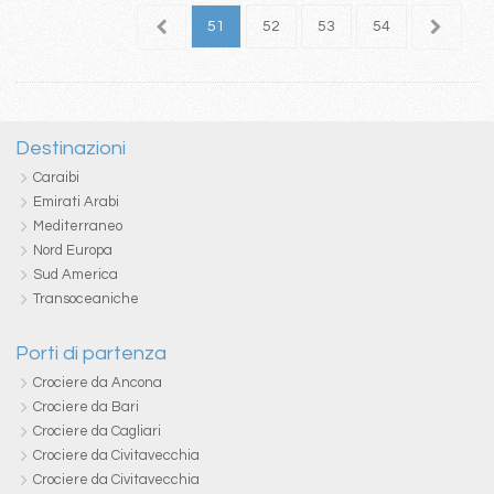
7
48
49
50
51
52
53
54
55
5
Destinazioni
Caraibi
Emirati Arabi
Mediterraneo
Nord Europa
Sud America
Transoceaniche
Porti di partenza
Crociere da Ancona
Crociere da Bari
Crociere da Cagliari
Crociere da Civitavecchia
Crociere da Civitavecchia