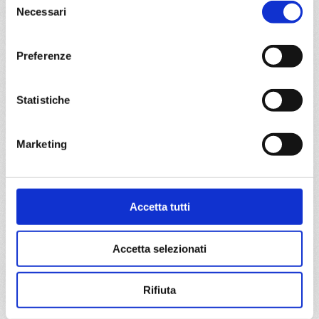
18/02/2027
25/02/2027
Necessari
del
€ 779
€ 779
consenso
Preferenze
a partire da
€ 729
Statistiche
DETTAGLI
Marketing
da
Civitavecchia
con
Costa
Toscana
Accetta tutti
Mediterraneo
8 giorni
Civitavecchia, Savona, Marsiglia, Barcellona, La Goulette,
Accetta selezionati
Palermo, Civitavecchia
Rifiuta
05/02/2027
12/02/2027
€ 729
€ 779