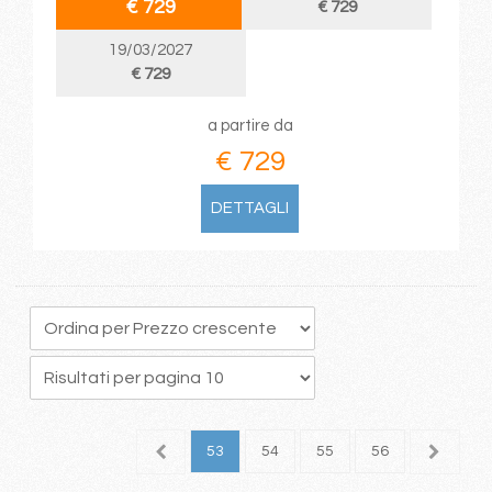
€ 729
€ 729
19/03/2027
€ 729
a partire da
€ 729
DETTAGLI
9
50
51
52
53
54
55
56
57
5