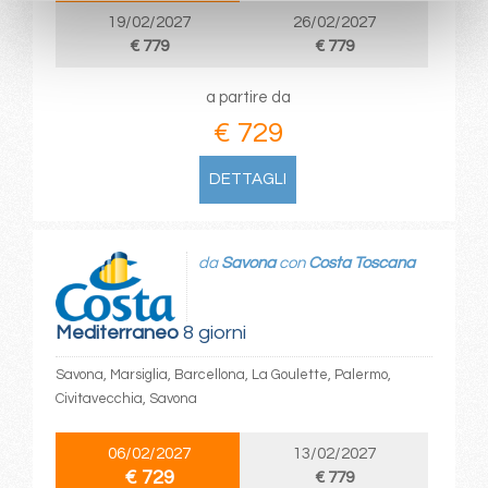
19/02/2027
26/02/2027
€ 779
€ 779
a partire da
€ 729
DETTAGLI
da
Savona
con
Costa Toscana
Mediterraneo
8 giorni
Savona, Marsiglia, Barcellona, La Goulette, Palermo,
Civitavecchia, Savona
06/02/2027
13/02/2027
€ 729
€ 779