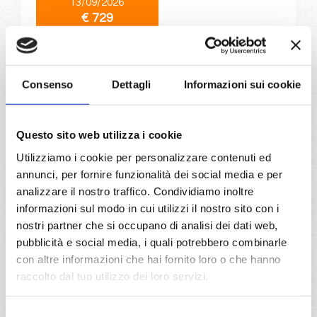
13/09/2026
€ 729
a partire da
€ 729
Consenso
Dettagli
Informazioni sui cookie
DETTAGLI
Questo sito web utilizza i cookie
Utilizziamo i cookie per personalizzare contenuti ed
da
Palermo
con
Costa Toscana
annunci, per fornire funzionalità dei social media e per
analizzare il nostro traffico. Condividiamo inoltre
Mediterraneo
8 giorni
informazioni sul modo in cui utilizzi il nostro sito con i
nostri partner che si occupano di analisi dei dati web,
Palermo, Civitavecchia, Savona, Marsiglia, Barcellona, La
pubblicità e social media, i quali potrebbero combinarle
Goulette, Palermo
con altre informazioni che hai fornito loro o che hanno
raccolto dal tuo utilizzo dei loro servizi.
04/02/2027
11/02/2027
€ 729
€ 779
Selezione