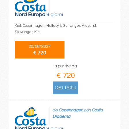
Nord Europa
8 giorni
Kiel, Copenhagen, Hellesylt, Geiranger, Alesund,
Stavanger, Kiel
20/08/2027
€ 720
a partire da
€ 720
DETTAGLI
da
Copenhagen
con
Costa
Diadema
Nord Europa
8 giorni