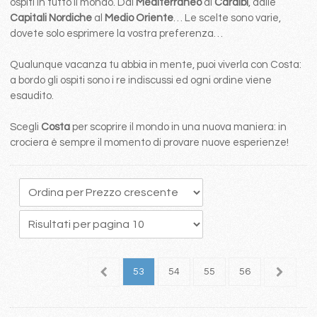
ospiti in tutto il mondo. Dal
Mediterraneo
ai
Caraibi
, dalle
Capitali Nordiche
al
Medio Oriente
… Le scelte sono varie,
dovete solo esprimere la vostra preferenza…
Qualunque vacanza tu abbia in mente, puoi viverla con Costa:
a bordo gli ospiti sono i re indiscussi ed ogni ordine viene
esaudito.
Scegli
Costa
per scoprire il mondo in una nuova maniera: in
crociera è sempre il momento di provare nuove esperienze!
9
50
51
52
53
54
55
56
57
5