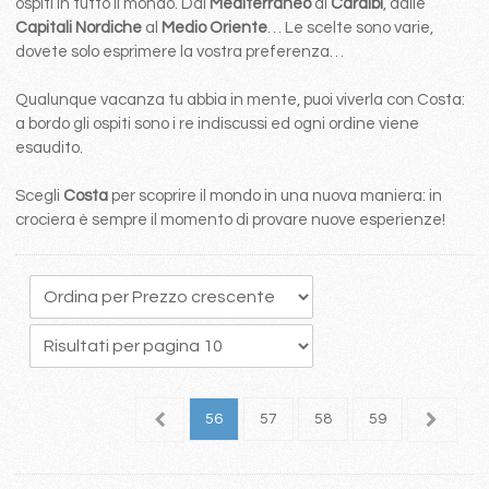
ospiti in tutto il mondo. Dal
Mediterraneo
ai
Caraibi
, dalle
Capitali Nordiche
al
Medio Oriente
… Le scelte sono varie,
dovete solo esprimere la vostra preferenza…
Qualunque vacanza tu abbia in mente, puoi viverla con Costa:
a bordo gli ospiti sono i re indiscussi ed ogni ordine viene
esaudito.
Scegli
Costa
per scoprire il mondo in una nuova maniera: in
crociera è sempre il momento di provare nuove esperienze!
2
53
54
55
56
57
58
59
60
6