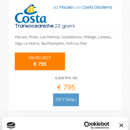
da
Maceio
con
Costa Diadema
Transoceaniche
22 giorni
Maceio, Praia, Las Palmas, Casablanca, Malaga, Leixoes,
Vigo, Le Havre, Southampton, Aahrus, Kiel
09/04/2027
€ 795
a partire da
€ 795
DETTAGLI
da
Cagliari
con
Costa Toscana