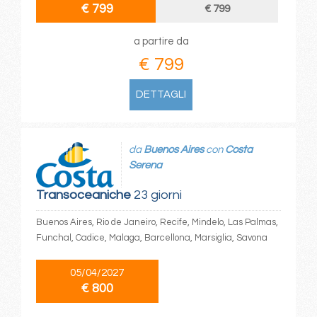
€ 799
€ 799
a partire da
€ 799
DETTAGLI
da
Buenos Aires
con
Costa
Serena
Transoceaniche
23 giorni
Buenos Aires, Rio de Janeiro, Recife, Mindelo, Las Palmas,
Funchal, Cadice, Malaga, Barcellona, Marsiglia, Savona
05/04/2027
€ 800