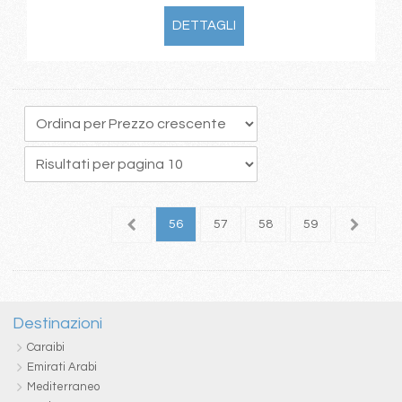
DETTAGLI
2
53
54
55
56
57
58
59
60
6
Destinazioni
Caraibi
Emirati Arabi
Mediterraneo