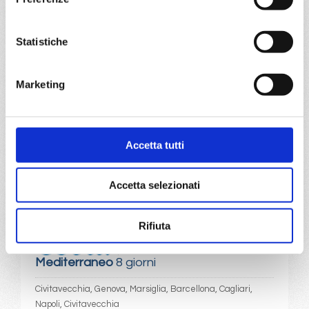
Napoli, Civitavecchia, Genova, Marsiglia, Barcellona,
Cagliari, Napoli
Statistiche
04/11/2026
11/11/2026
€ 799
€ 799
Marketing
a partire da
€ 799
Accetta tutti
DETTAGLI
Accetta selezionati
da
Civitavecchia
con
Costa
Rifiuta
Toscana
Mediterraneo
8 giorni
Civitavecchia, Genova, Marsiglia, Barcellona, Cagliari,
Napoli, Civitavecchia