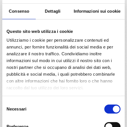
Mediterraneo
8 giorni
Consenso
Dettagli
Informazioni sui cookie
Cagliari, Napoli, Civitavecchia, Genova, Marsiglia,
Barcellona, Cagliari
Questo sito web utilizza i cookie
Utilizziamo i cookie per personalizzare contenuti ed
03/11/2026
10/11/2026
annunci, per fornire funzionalità dei social media e per
€ 799
€ 799
analizzare il nostro traffico. Condividiamo inoltre
informazioni sul modo in cui utilizzi il nostro sito con i
a partire da
nostri partner che si occupano di analisi dei dati web,
€ 799
pubblicità e social media, i quali potrebbero combinarle
con altre informazioni che hai fornito loro o che hanno
DETTAGLI
raccolto dal tuo utilizzo dei loro servizi.
Selezione
da
Napoli
con
Costa Toscana
Necessari
del
consenso
Mediterraneo
8 giorni
Preferenze