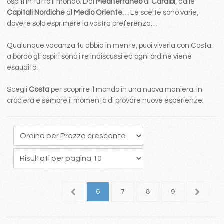
ospiti in tutto il mondo. Dal
Mediterraneo
ai
Caraibi
, dalle
Capitali Nordiche
al
Medio Oriente
… Le scelte sono varie,
dovete solo esprimere la vostra preferenza…
Qualunque vacanza tu abbia in mente, puoi viverla con Costa:
a bordo gli ospiti sono i re indiscussi ed ogni ordine viene
esaudito.
Scegli
Costa
per scoprire il mondo in una nuova maniera: in
crociera è sempre il momento di provare nuove esperienze!
2
3
4
5
6
7
8
9
10
1