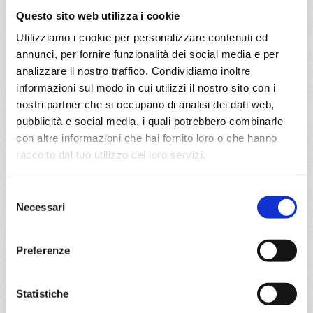
€ 275
Questo sito web utilizza i cookie
Utilizziamo i cookie per personalizzare contenuti ed
DETTAGLI
annunci, per fornire funzionalità dei social media e per
analizzare il nostro traffico. Condividiamo inoltre
informazioni sul modo in cui utilizzi il nostro sito con i
da
Savona
con
Costa Toscana
nostri partner che si occupano di analisi dei dati web,
pubblicità e social media, i quali potrebbero combinarle
con altre informazioni che hai fornito loro o che hanno
Mediterraneo
8 giorni
raccolto dal tuo utilizzo dei loro servizi.
Savona, Marsiglia, Barcellona, Palma, Palermo,
Civitavecchia, Savona
Selezione
Necessari
del
28/11/2026
consenso
€ 280
Preferenze
a partire da
€ 280
Statistiche