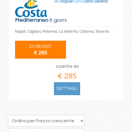
da
Napoli
con
Costa Serena
Mediterraneo
6 giorni
Napoli, Cagliari, Palermo, La Valletta, Catania, Taranto
01/06/2027
€ 285
a partire da
€ 285
DETTAGLI