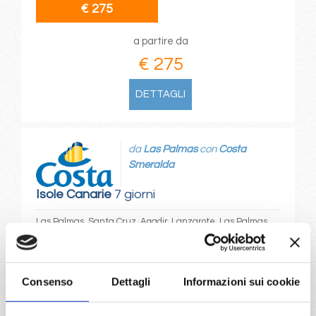
€ 275
a partire da
€ 275
DETTAGLI
da
Las Palmas
con
Costa
Smeralda
Isole Canarie
7 giorni
Las Palmas, Santa Cruz, Agadir, Lanzarote, Las Palmas
20/03/2027
€ 275
Consenso
Dettagli
Informazioni sui cookie
a partire da