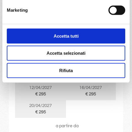
DETTAGLI
Marketing
da
Savona
con
Costa Favolosa
Accetta tutti
Mediterraneo
5 giorni
Accetta selezionati
Savona, Barcellona, Marsiglia, Savona
04/04/2027
08/04/2027
Rifiuta
€ 280
€ 280
12/04/2027
16/04/2027
€ 295
€ 295
20/04/2027
€ 295
a partire da