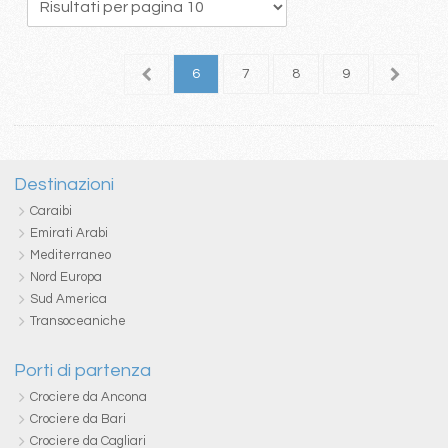
2
3
4
5
6
7
8
9
10
1
Destinazioni
Caraibi
Emirati Arabi
Mediterraneo
Nord Europa
Sud America
Transoceaniche
Porti di partenza
Crociere da Ancona
Crociere da Bari
Crociere da Cagliari