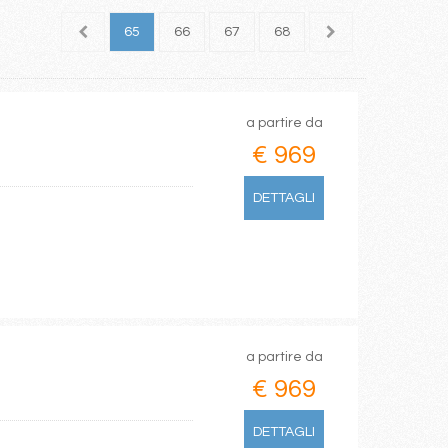
63
64
65
66
67
68
69
70
71
a partire da
€ 969
DETTAGLI
a partire da
€ 969
DETTAGLI