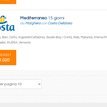
Mediterraneo
15 giorni
da
Marghera
con
Costa Deliziosa
 Bari, Corfù, Argostoli/Cefalonia, Souda Bay / Creta, Rodi, Mykonos, Atene/Pi
Zadar, RIJEKA, Venezia
05/2027
1.020
54
55
56
57
58
59
60
61
62