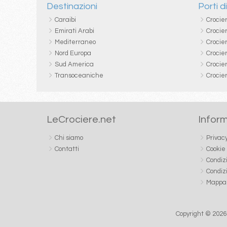
Destinazioni
Porti d
Caraibi
Crocie
Emirati Arabi
Crocie
Mediterraneo
Crocier
Nord Europa
Crocie
Sud America
Crocie
Transoceaniche
Crocie
LeCrociere.net
Inform
Chi siamo
Privac
Contatti
Cookie
Condiz
Condiz
Mappa 
Copyright © 2026 