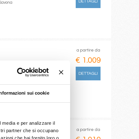
DETTAGLI
 Savona
a partire da
€ 1.009
DETTAGLI
Turks , Puerto Plata, Samanà , La
Informazioni sui cookie
l media e per analizzare il
a partire da
ostri partner che si occupano
azioni che hai fornito loro o