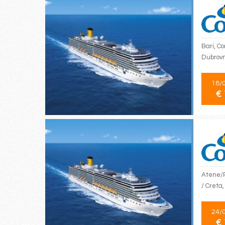
Bari, Co
Dubrovn
18/
€ 
Atene/Pi
/ Creta
24/
€ 