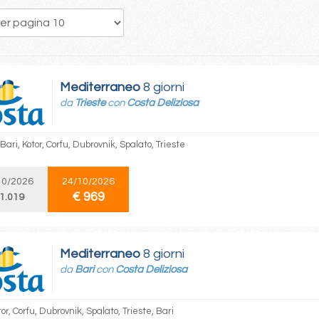
54
55
56
57
58
59
60
61
62
Mediterraneo
8 giorni
da
Trieste
con
Costa Deliziosa
 Bari, Kotor, Corfu, Dubrovnik, Spalato, Trieste
10/2026
24/10/2026
€ 969
 1.019
Mediterraneo
8 giorni
da
Bari
con
Costa Deliziosa
tor, Corfu, Dubrovnik, Spalato, Trieste, Bari