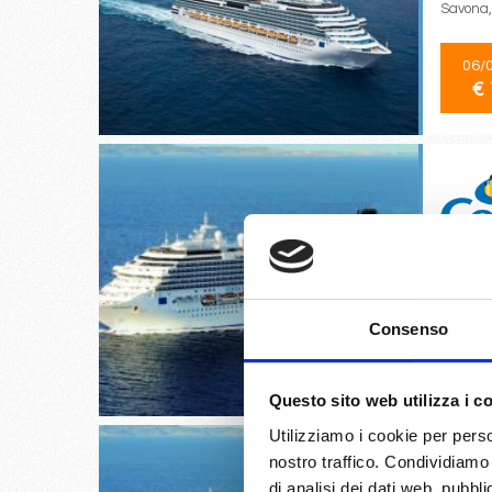
Savona,
06/
€ 
Pointe-à
Romana,
Consenso
04/
€ 
Questo sito web utilizza i c
Utilizziamo i cookie per perso
nostro traffico. Condividiamo 
di analisi dei dati web, pubbl