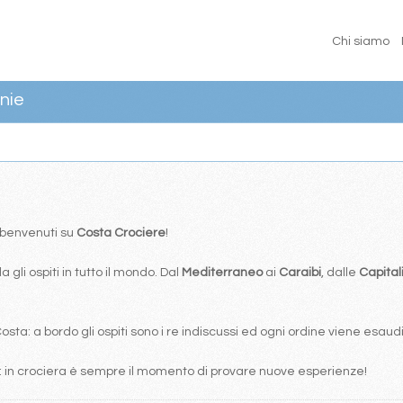
Chi siamo
nie
… benvenuti su
Costa Crociere
!
 gli ospiti in tutto il mondo. Dal
Mediterraneo
ai
Caraibi
, dalle
Capital
ta: a bordo gli ospiti sono i re indiscussi ed ogni ordine viene esaudi
: in crociera è sempre il momento di provare nuove esperienze!