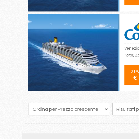
Venezia,
Kotor, 
01/
€ 
45
46
47
48
49
50
51
52
53