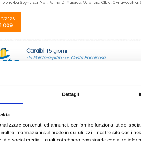
 Tolone-La Seyne sur Mer, Palma Di Maiorca, Valencia, Olbia, Civitavecchia,
09/2026
1.009
Caraibi
15 giorni
da
Pointe-à-pitre
con
Costa Fascinosa
-pitre, Basseterre, Tortola , La Romana, Catalina island, Cabo Rojo , Grand 
 Castries, Bridgetown, Pointe-à-pitre
Dettagli
02/2027
1.009
ookie
nalizzare contenuti ed annunci, per fornire funzionalità dei socia
Caraibi
8 giorni
inoltre informazioni sul modo in cui utilizzi il nostro sito con i n
da
La Romana
con
Costa Fascinosa
icità e social media, i quali potrebbero combinarle con altre inform