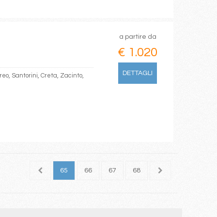
a partire da
€ 1.020
DETTAGLI
reo, Santorini, Creta, Zacinto,
63
64
65
66
67
68
69
70
71