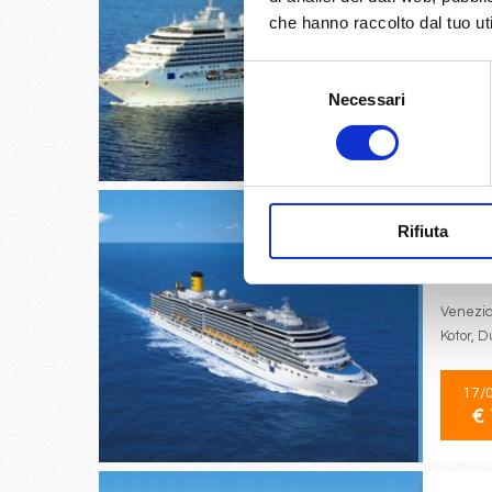
che hanno raccolto dal tuo uti
La Roma
Selezione
Necessari
del
14/
consenso
€ 
Rifiuta
Venezia,
Kotor, 
17/
€ 