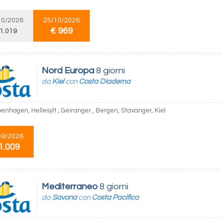
10/2026
25/10/2026
€ 969
 1.019
Nord Europa
8 giorni
da
Kiel
con
Costa Diadema
penhagen, Hellesylt , Geiranger , Bergen, Stavanger, Kiel
09/2026
1.009
Mediterraneo
8 giorni
da
Savona
con
Costa Pacifica