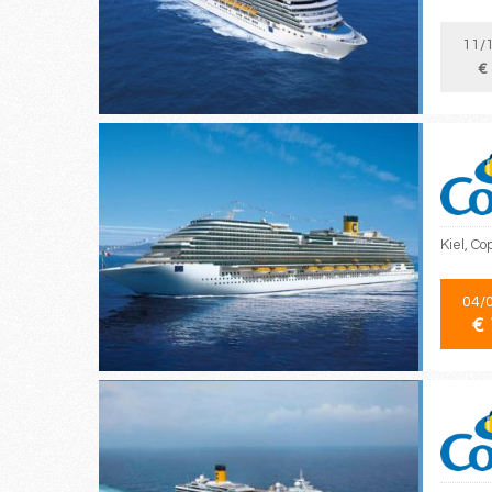
11/
€
Kiel, Co
04/
€ 