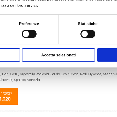
lizzo dei loro servizi.
na, Castries, Barbados, Guadalupa, St. Kitts, Road Harbour, La Romana
Preferenze
Statistiche
02/2027
1.010
Mediterraneo
15 giorni
Accetta selezionati
da
Marghera
con
Costa Deliziosa
 Bari, Corfù, Argostoli/Cefalonia, Souda Bay / Creta, Rodi, Mykonos, Atene/Pi
Dubrovnik, Spalato, Venezia
04/2027
1.020