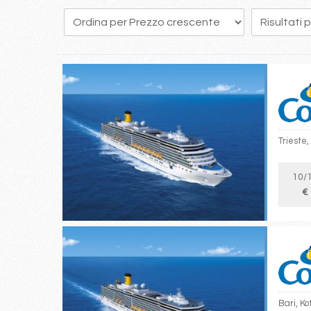
45
46
47
48
49
50
51
52
53
Trieste,
10/
€
Bari, Ko