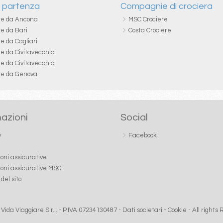
i partenza
Compagnie di crociera
re da Ancona
MSC Crociere
re da Bari
Costa Crociere
e da Cagliari
re da Civitavecchia
re da Civitavecchia
re da Genova
azioni
Social
y
Facebook
ioni assicurative
ioni assicurative MSC
del sito
Vida Viaggiare S.r.l. - P.IVA 07234130487 -
Dati societari
-
Cookie
- All rights