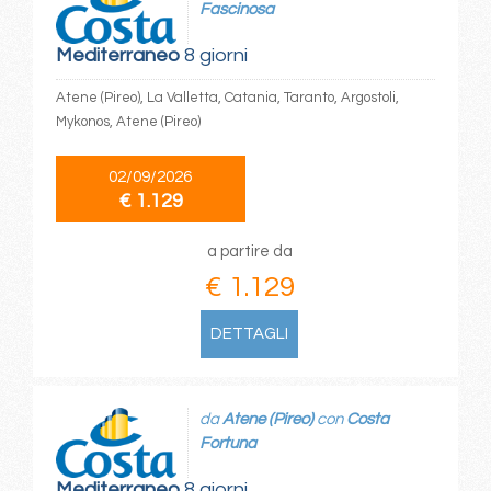
Fascinosa
Mediterraneo
8 giorni
Atene (Pireo), La Valletta, Catania, Taranto, Argostoli,
Mykonos, Atene (Pireo)
02/09/2026
€ 1.129
a partire da
€ 1.129
DETTAGLI
da
Atene (Pireo)
con
Costa
Fortuna
Mediterraneo
8 giorni