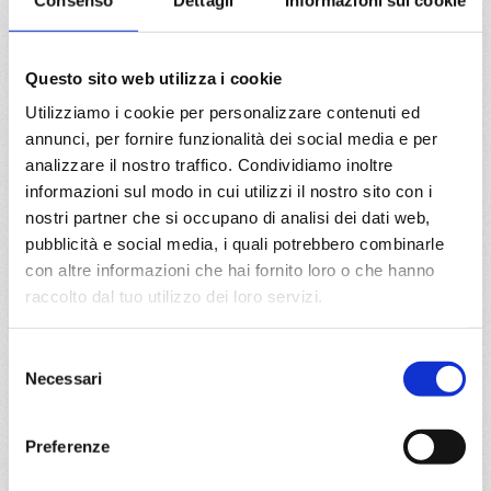
02/08/2027
€ 1.130
Questo sito web utilizza i cookie
a partire da
€ 1.130
Utilizziamo i cookie per personalizzare contenuti ed
annunci, per fornire funzionalità dei social media e per
DETTAGLI
analizzare il nostro traffico. Condividiamo inoltre
informazioni sul modo in cui utilizzi il nostro sito con i
nostri partner che si occupano di analisi dei dati web,
pubblicità e social media, i quali potrebbero combinarle
da
Amburgo
con
Costa Favolosa
con altre informazioni che hai fornito loro o che hanno
raccolto dal tuo utilizzo dei loro servizi.
Nord Europa
9 giorni
Selezione
Amburgo, Bergen, Hellesylt , Geiranger , Alesund, Flam,
Necessari
del
Stavanger, Amburgo
consenso
27/09/2026
Preferenze
€ 1.139