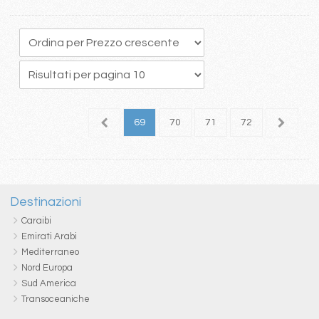
5
66
67
68
69
70
71
72
73
7
Destinazioni
Caraibi
Emirati Arabi
Mediterraneo
Nord Europa
Sud America
Transoceaniche