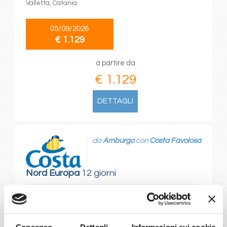
Valletta, Catania
05/09/2026
€ 1.129
a partire da
€ 1.129
DETTAGLI
da
Amburgo
con
Costa Favolosa
Nord Europa
12 giorni
Amburgo, Maloy, Molde, Hellesylt, Geiranger, Kristiansund,
Alesund, Nordfjordeid, Flam, Vik – Sogn, Amburgo
Consenso
Dettagli
Informazioni sui cookie