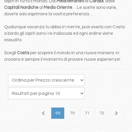
ospiti in tutto il mondo. Dal
Mediterraneo
ai
Caraibi
, dalle
Capitali Nordiche
al
Medio Oriente
… Le scelte sono varie,
dovete solo esprimere la vostra preferenza…
Qualunque vacanza tu abbia in mente, puoi viverla con Costa:
a bordo gli ospiti sono i re indiscussi ed ogni ordine viene
esaudito.
Scegli
Costa
per scoprire il mondo in una nuova maniera: in
crociera è sempre il momento di provare nuove esperienze!
5
66
67
68
69
70
71
72
73
7