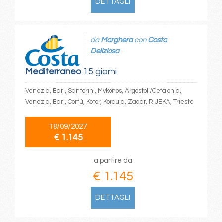
DETTAGLI
da
Marghera
con
Costa
Deliziosa
Mediterraneo
15 giorni
Venezia, Bari, Santorini, Mykonos, Argostoli/Cefalonia,
Venezia, Bari, Corfù, Kotor, Korcula, Zadar, RIJEKA, Trieste
18/09/2027
€ 1.145
a partire da
€ 1.145
DETTAGLI