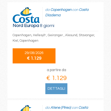
da
Copenhagen
con
Costa
Diadema
Nord Europa
8 giorni
Copenhagen, Hellesylt , Geiranger , Alesund, Stavanger,
Kiel, Copenhagen
29/08/2026
€ 1.129
a partire da
€ 1.129
DETTAGLI
da
Atene (Pireo)
con
Costa