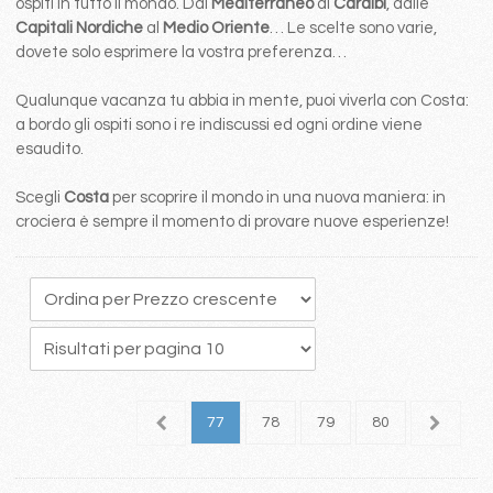
ospiti in tutto il mondo. Dal
Mediterraneo
ai
Caraibi
, dalle
Capitali Nordiche
al
Medio Oriente
… Le scelte sono varie,
dovete solo esprimere la vostra preferenza…
Qualunque vacanza tu abbia in mente, puoi viverla con Costa:
a bordo gli ospiti sono i re indiscussi ed ogni ordine viene
esaudito.
Scegli
Costa
per scoprire il mondo in una nuova maniera: in
crociera è sempre il momento di provare nuove esperienze!
3
74
75
76
77
78
79
80
81
8