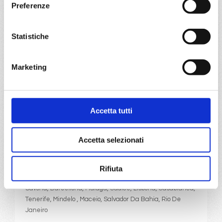
Turk, Arroyo Barril, La Romana
Preferenze
27/12/2026
Statistiche
€ 1.535
a partire da
Marketing
€ 1.535
DETTAGLI
Accetta tutti
da
Savona
con
Costa Diadema
Accetta selezionati
Transoceaniche
21 giorni
Rifiuta
Savona, Barcellona, Malaga, Cadice, Lisbona, Casablanca,
Tenerife, Mindelo , Maceio, Salvador Da Bahia, Rio De
Janeiro