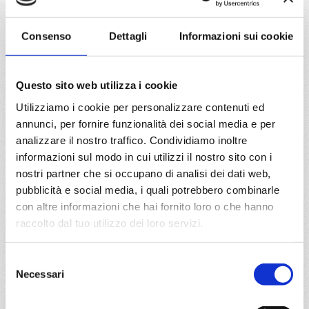
La Romana, Kingstown, Bridgetown, Pointe-à-pitre,
Basseterre, Tortola , La Romana, Philipsburg, Tenerife,
Consenso
Dettagli
Informazioni sui cookie
Tanger, Malaga, Barcellona, Marsiglia, Savona
28/02/2027
Questo sito web utilizza i cookie
€ 1.519
Utilizziamo i cookie per personalizzare contenuti ed
a partire da
annunci, per fornire funzionalità dei social media e per
analizzare il nostro traffico. Condividiamo inoltre
€ 1.519
informazioni sul modo in cui utilizzi il nostro sito con i
nostri partner che si occupano di analisi dei dati web,
DETTAGLI
pubblicità e social media, i quali potrebbero combinarle
con altre informazioni che hai fornito loro o che hanno
raccolto dal tuo utilizzo dei loro servizi.
da
La Romana
con
Costa
Fascinosa
Selezione
Caraibi
8 giorni
Necessari
del
consenso
La Romana, Isola Catalina, Cabo Rojo, Puerto Plata, Grand