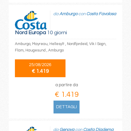
da
Amburgo
con
Costa Favolosa
Nord Europa
10 giorni
Amburgo, Mayreau, Hellesylt , Nordfjordeid, Vik I Sogn,
Flam, Haugesund , Amburgo
25/08/2026
€ 1.419
a partire da
€ 1.419
DETTAGLI
da
Genova
con
Costa Diadema