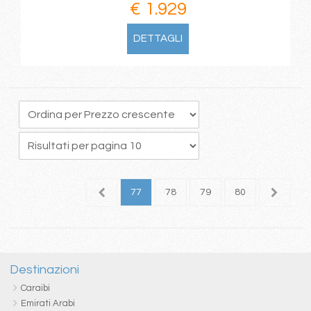
€ 1.929
DETTAGLI
3
74
75
76
77
78
79
80
81
8
Destinazioni
Caraibi
Emirati Arabi