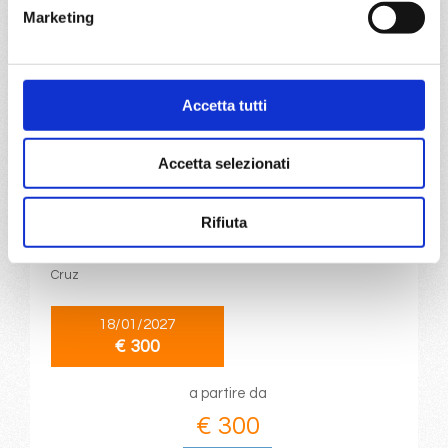
Marketing
€ 300
DETTAGLI
Accetta tutti
da
Tenerife
con
Costa Smeralda
Accetta selezionati
Isole Canarie
8 giorni
Rifiuta
Santa Cruz, Agadir, Las Palmas, Fuerteventura, Santa
Cruz
18/01/2027
€ 300
a partire da
€ 300