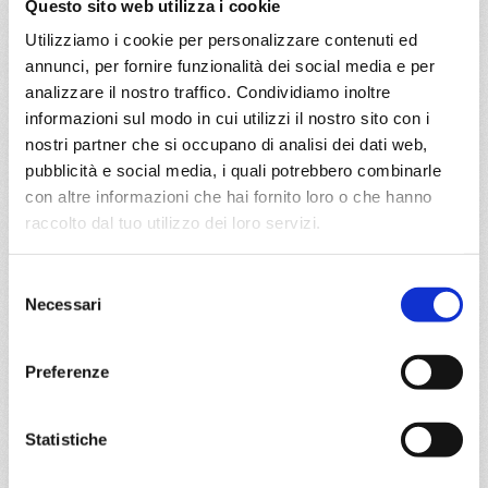
€ 300
Questo sito web utilizza i cookie
Utilizziamo i cookie per personalizzare contenuti ed
a partire da
annunci, per fornire funzionalità dei social media e per
€ 300
analizzare il nostro traffico. Condividiamo inoltre
informazioni sul modo in cui utilizzi il nostro sito con i
DETTAGLI
nostri partner che si occupano di analisi dei dati web,
pubblicità e social media, i quali potrebbero combinarle
con altre informazioni che hai fornito loro o che hanno
da
Tenerife
con
Costa Smeralda
raccolto dal tuo utilizzo dei loro servizi.
Selezione
Isole Canarie
8 giorni
Necessari
del
Santa Cruz, Agadir, Las Palmas, Fuerteventura, Santa
consenso
Cruz
Preferenze
17/01/2027
€ 300
Statistiche
a partire da