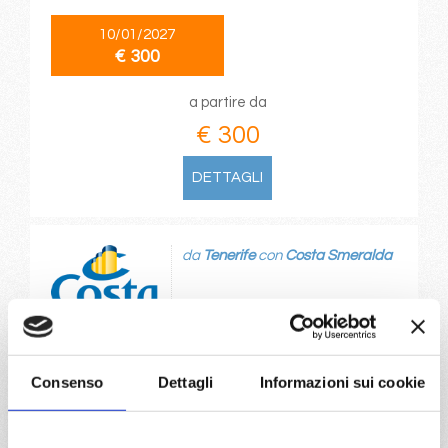
10/01/2027
€ 300
a partire da
€ 300
DETTAGLI
da
Tenerife
con
Costa Smeralda
Isole Canarie
8 giorni
Santa Cruz, Funchal, Lanzarote, Las Palmas, St.Cruz de
la Palma, Santa Cruz
Consenso
Dettagli
Informazioni sui cookie
11/01/2027