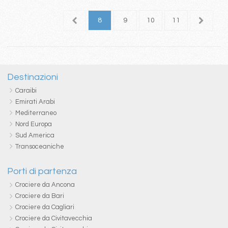
4
5
6
7
8
9
10
11
12
1
Destinazioni
Caraibi
Emirati Arabi
Mediterraneo
Nord Europa
Sud America
Transoceaniche
Porti di partenza
Crociere da Ancona
Crociere da Bari
Crociere da Cagliari
Crociere da Civitavecchia