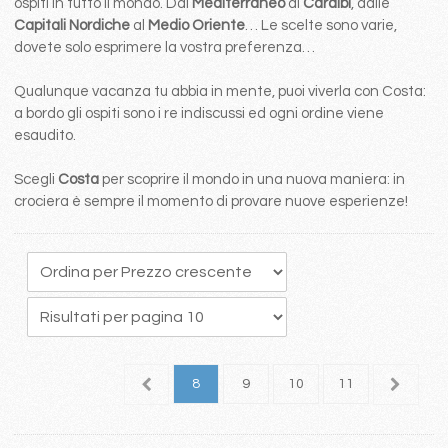
ospiti in tutto il mondo. Dal
Mediterraneo
ai
Caraibi
, dalle
Capitali Nordiche
al
Medio Oriente
… Le scelte sono varie,
dovete solo esprimere la vostra preferenza…
Qualunque vacanza tu abbia in mente, puoi viverla con Costa:
a bordo gli ospiti sono i re indiscussi ed ogni ordine viene
esaudito.
Scegli
Costa
per scoprire il mondo in una nuova maniera: in
crociera è sempre il momento di provare nuove esperienze!
4
5
6
7
8
9
10
11
12
1