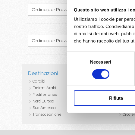
Questo sito web utilizza i c
60
61
62
63
64
65
66
67
68
Utilizziamo i cookie per perso
nostro traffico. Condividiamo 
di analisi dei dati web, pubbl
che hanno raccolto dal tuo uti
60
61
62
63
64
65
66
67
68
Selezione
Necessari
del
consenso
Destinazioni
Porti d
Caraibi
Crocie
Emirati Arabi
Crocie
Mediterraneo
Crocier
Rifiuta
Nord Europa
Crocie
Sud America
Crocie
Transoceaniche
Crocie