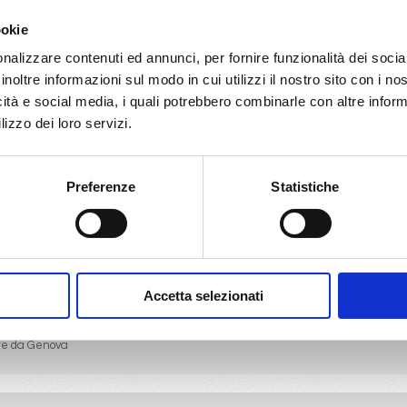
ookie
69
70
71
72
73
74
75
76
77
nalizzare contenuti ed annunci, per fornire funzionalità dei socia
inoltre informazioni sul modo in cui utilizzi il nostro sito con i n
icità e social media, i quali potrebbero combinarle con altre inform
lizzo dei loro servizi.
69
70
71
72
73
74
75
76
77
Preferenze
Statistiche
i partenza
Compagnie di crociera
re da Ancona
MSC Crociere
re da Bari
Costa Crociere
e da Cagliari
Accetta selezionati
re da Civitavecchia
re da Civitavecchia
re da Genova