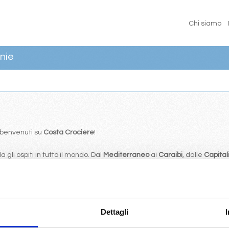
Chi siamo
nie
… benvenuti su
Costa Crociere
!
 gli ospiti in tutto il mondo. Dal
Mediterraneo
ai
Caraibi
, dalle
Capital
ta: a bordo gli ospiti sono i re indiscussi ed ogni ordine viene esaudi
: in crociera è sempre il momento di provare nuove esperienze!
Dettagli