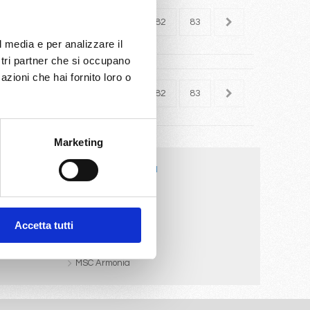
78
79
80
81
82
83
l media e per analizzare il
ostri partner che si occupano
azioni che hai fornito loro o
78
79
80
81
82
83
Marketing
Navi da crociera
Costa Deliziosa
Costa Favolosa
Costa neoClassica
Accetta tutti
Costa neoRiviera
Mariner of the Seas
MSC Armonia