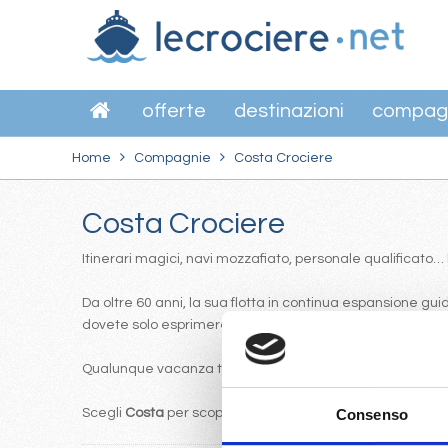
offerte
destinazioni
compag
Home
Compagnie
Costa Crociere
Costa Crociere
Itinerari magici, navi mozzafiato, personale qualificato
Da oltre 60 anni, la sua flotta in continua espansione guida
dovete solo esprimere la vostra preferenza…
Qualunque vacanza tu abbia in mente, puoi viverla con Cos
Scegli
Costa
per scoprire il mondo in una nuova maniera
Consenso