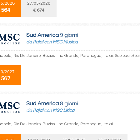
05/2028
27/05/2028
 564
€ 674
Sud America
9 giorni
da
Itajai
con
MSC Musica
Ilhabela, Rio De Janeiro, Buzios, Ilha Grande, Paranagua, Itajai, Sao paulo (sa
03/2027
 567
Sud America
8 giorni
da
Itajai
con
MSC Lirica
Ilhabela, Rio De Janeiro, Buzios, Ilha Grande, Paranagua, Itajai