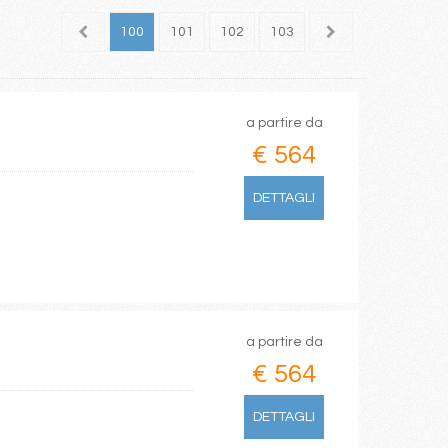
98
99
100
101
102
103
104
105
106
a partire da
€ 564
DETTAGLI
a partire da
€ 564
DETTAGLI