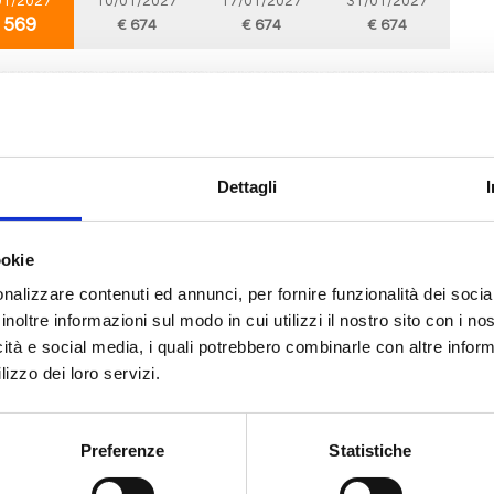
01/2027
10/01/2027
17/01/2027
31/01/2027
 569
€ 674
€ 674
€ 674
Mediterraneo
8 giorni
da
Messina
con
MSC World Asia
, Valletta, Barcellona, Marsiglia, Genova, Civitavecchia, Messina, Provence(m
Dettagli
02/2027
09/02/2027
16/02/2027
23/02/2027
ookie
 569
€ 594
€ 594
€ 619
nalizzare contenuti ed annunci, per fornire funzionalità dei socia
inoltre informazioni sul modo in cui utilizzi il nostro sito con i n
icità e social media, i quali potrebbero combinarle con altre inform
Mediterraneo
8 giorni
lizzo dei loro servizi.
da
Valletta
con
MSC World Asia
, Barcellona, Marsiglia, Genova, Civitavecchia, Messina, Valletta, Provence(m
Preferenze
Statistiche
02/2027
10/02/2027
17/02/2027
24/02/2027