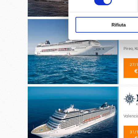
€
Rifiuta
Pireo, K
27/
€
Valencia
31/