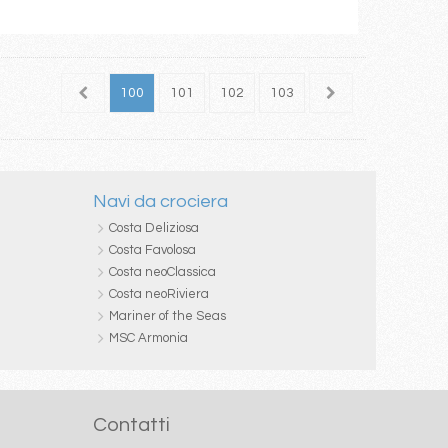
98
99
100
101
102
103
104
105
106
Navi da crociera
Costa Deliziosa
Costa Favolosa
Costa neoClassica
Costa neoRiviera
Mariner of the Seas
MSC Armonia
Contatti