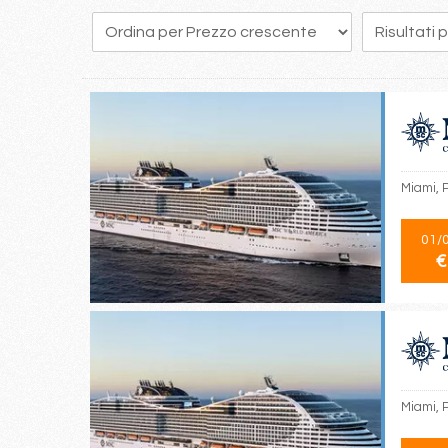
80
81
82
83
84
85
86
87
88
Miami, 
01/
€
Miami, 