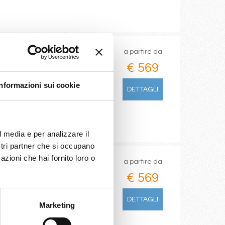
a partire da
€ 569
arseilles)
Informazioni sui cookie
DETTAGLI
l media e per analizzare il
ostri partner che si occupano
azioni che hai fornito loro o
a partire da
€ 569
arseilles)
DETTAGLI
Marketing