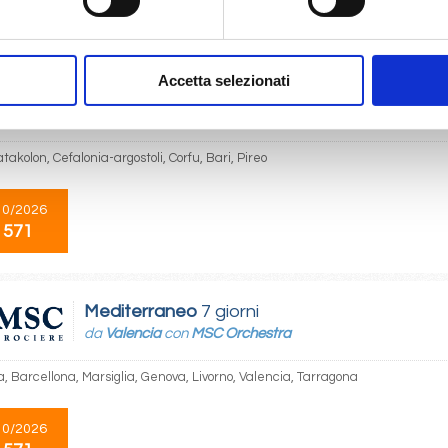
 569
€ 594
€ 594
€ 619
Accetta selezionati
Mediterraneo
7 giorni
da
Pireo
con
MSC Sinfonia
atakolon, Cefalonia-argostoli, Corfu, Bari, Pireo
10/2026
 571
Mediterraneo
7 giorni
da
Valencia
con
MSC Orchestra
, Barcellona, Marsiglia, Genova, Livorno, Valencia, Tarragona
10/2026