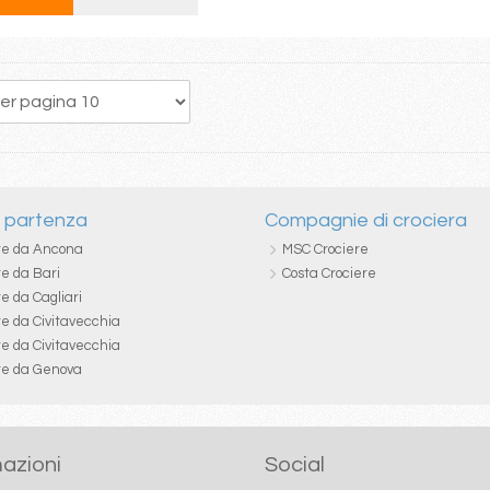
89
90
91
92
93
94
95
96
97
i partenza
Compagnie di crociera
re da Ancona
MSC Crociere
re da Bari
Costa Crociere
e da Cagliari
re da Civitavecchia
re da Civitavecchia
re da Genova
azioni
Social