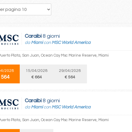
89
90
91
92
93
94
95
96
97
Caraibi
8 giorni
da
Miami
con
MSC World America
Puerto Plata, San Juan, Ocean Cay Msc Marine Reserve, Miami
04/2028
15/04/2028
29/04/2028
 564
€ 664
€ 564
Caraibi
8 giorni
da
Miami
con
MSC World America
Puerto Plata, San Juan, Ocean Cay Msc Marine Reserve, Miami