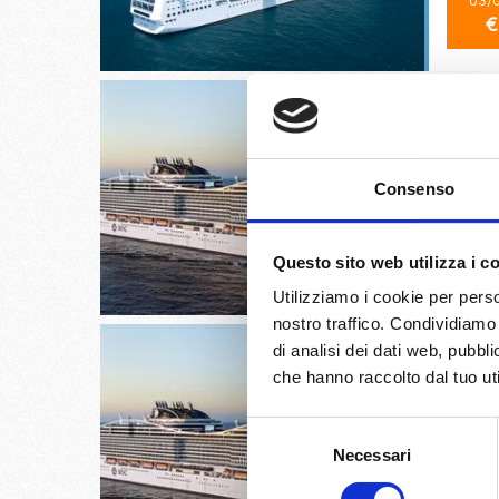
03/
€
Messina
Consenso
02/
Questo sito web utilizza i c
€
Utilizziamo i cookie per perso
nostro traffico. Condividiamo 
di analisi dei dati web, pubbl
che hanno raccolto dal tuo uti
Selezione
Valletta
Necessari
del
consenso
03/