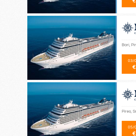
€
Bari, Pi
03/
€
Pireo, S
05/
€