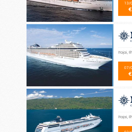
13/
€
Itajai, 
07/
€
Itajai, 