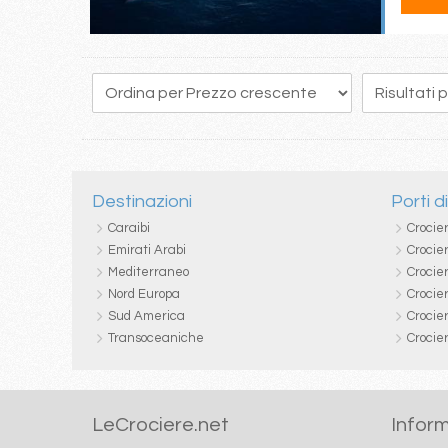
80
81
82
83
84
85
86
87
88
Destinazioni
Porti d
Caraibi
Crocie
Emirati Arabi
Crocie
Mediterraneo
Crocier
Nord Europa
Crocie
Sud America
Crocie
Transoceaniche
Crocie
LeCrociere.net
Inform