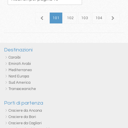
7
98
99
100
101
102
103
104
105
1
Destinazioni
Caraibi
Emirati Arabi
Mediterraneo
Nord Europa
Sud America
Transoceaniche
Porti di partenza
Crociere da Ancona
Crociere da Bari
Crociere da Cagliari