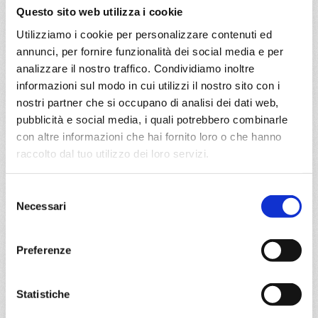
Questo sito web utilizza i cookie
€ 567
Utilizziamo i cookie per personalizzare contenuti ed
DETTAGLI
annunci, per fornire funzionalità dei social media e per
analizzare il nostro traffico. Condividiamo inoltre
informazioni sul modo in cui utilizzi il nostro sito con i
da
Itajai
con
MSC Lirica
nostri partner che si occupano di analisi dei dati web,
pubblicità e social media, i quali potrebbero combinarle
Sud America
8 giorni
con altre informazioni che hai fornito loro o che hanno
raccolto dal tuo utilizzo dei loro servizi.
Itajai, Ilhabela, Rio De Janeiro, Buzios, Ilha Grande,
Paranagua, Itajai
Selezione
Necessari
03/01/2027
10/01/2027
del
€ 569
€ 674
consenso
Preferenze
17/01/2027
31/01/2027
€ 674
€ 674
Statistiche
a partire da