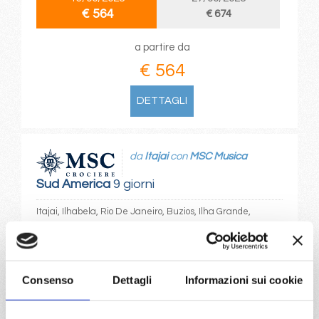
€ 564
€ 674
a partire da
€ 564
DETTAGLI
da
Itajai
con
MSC Musica
Sud America
9 giorni
Itajai, Ilhabela, Rio De Janeiro, Buzios, Ilha Grande,
Paranagua, Itajai, Sao paulo (santos)
07/03/2027
€ 567
Consenso
Dettagli
Informazioni sui cookie
a partire da