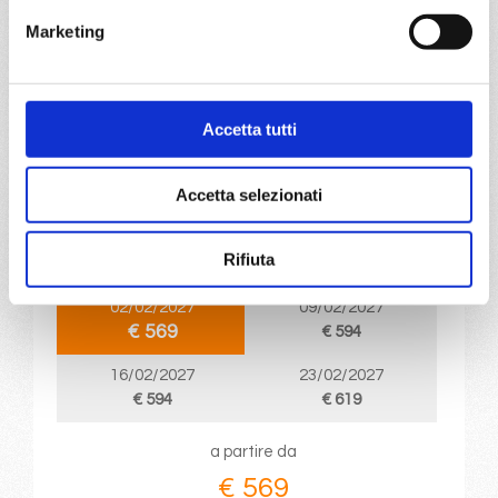
€ 569
Marketing
DETTAGLI
Accetta tutti
da
Messina
con
MSC World Asia
Mediterraneo
8 giorni
Accetta selezionati
Messina, Valletta, Barcellona, Marsiglia, Genova,
Civitavecchia, Messina, Provence(marseilles)
Rifiuta
02/02/2027
09/02/2027
€ 569
€ 594
16/02/2027
23/02/2027
€ 594
€ 619
a partire da
€ 569