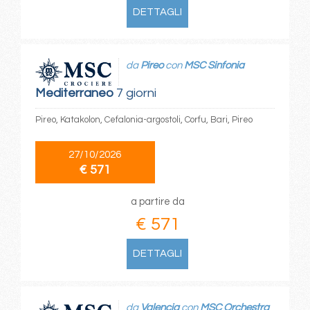
DETTAGLI
da
Pireo
con
MSC Sinfonia
Mediterraneo
7 giorni
Pireo, Katakolon, Cefalonia-argostoli, Corfu, Bari, Pireo
27/10/2026
€ 571
a partire da
€ 571
DETTAGLI
da
Valencia
con
MSC Orchestra