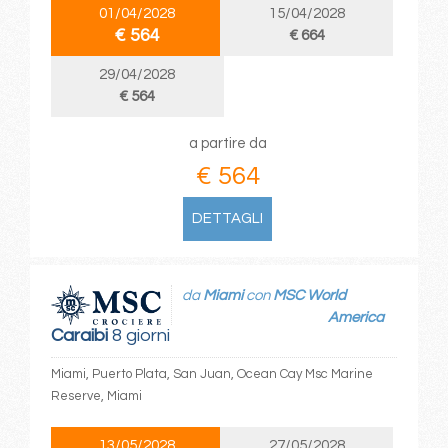
01/04/2028
15/04/2028
€ 564
€ 664
29/04/2028
€ 564
a partire da
€ 564
DETTAGLI
da
Miami
con
MSC World
America
Caraibi
8 giorni
Miami, Puerto Plata, San Juan, Ocean Cay Msc Marine
Reserve, Miami
13/05/2028
27/05/2028