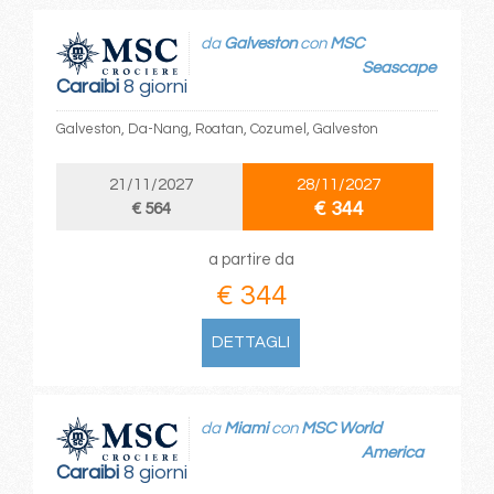
da
Galveston
con
MSC
Seascape
Caraibi
8 giorni
Galveston, Da-Nang, Roatan, Cozumel, Galveston
21/11/2027
28/11/2027
€ 344
€ 564
a partire da
€ 344
DETTAGLI
da
Miami
con
MSC World
America
Caraibi
8 giorni