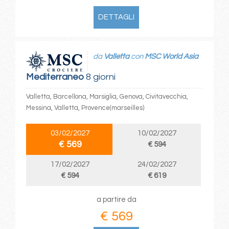
DETTAGLI
da
Valletta
con
MSC World Asia
Mediterraneo
8 giorni
Valletta, Barcellona, Marsiglia, Genova, Civitavecchia,
Messina, Valletta, Provence(marseilles)
03/02/2027
10/02/2027
€ 569
€ 594
17/02/2027
24/02/2027
€ 594
€ 619
a partire da
€ 569