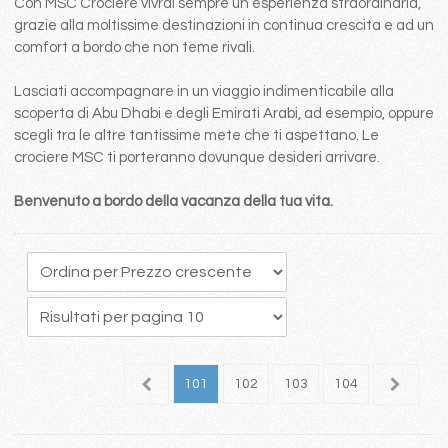
Con MSC Crociere vivrai sempre un esperienza straordinaria,
grazie alla moltissime destinazioni in continua crescita e ad un
comfort a bordo che non teme rivali.
Lasciati accompagnare in un viaggio indimenticabile alla
scoperta di Abu Dhabi e degli Emirati Arabi, ad esempio, oppure
scegli tra le altre tantissime mete che ti aspettano. Le
crociere MSC ti porteranno dovunque desideri arrivare.
Benvenuto a bordo della vacanza della tua vita.
7
98
99
100
101
102
103
104
105
1