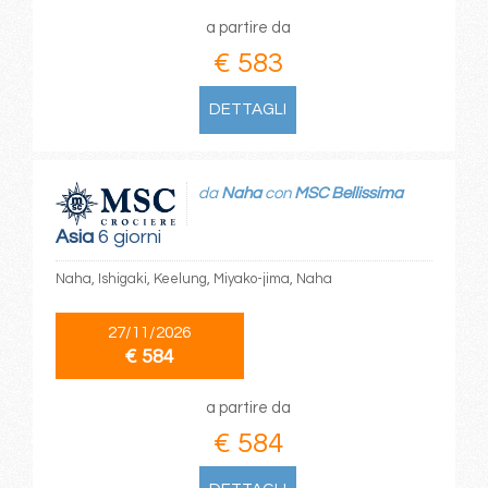
a partire da
€ 583
DETTAGLI
da
Naha
con
MSC Bellissima
Asia
6 giorni
Naha, Ishigaki, Keelung, Miyako-jima, Naha
27/11/2026
€ 584
a partire da
€ 584