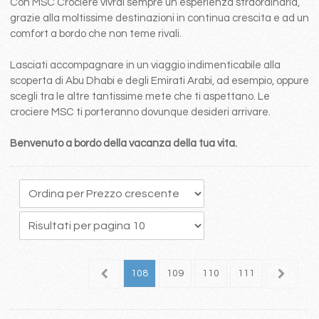
Con MSC Crociere vivrai sempre un esperienza straordinaria,
grazie alla moltissime destinazioni in continua crescita e ad un
comfort a bordo che non teme rivali.
Lasciati accompagnare in un viaggio indimenticabile alla
scoperta di Abu Dhabi e degli Emirati Arabi, ad esempio, oppure
scegli tra le altre tantissime mete che ti aspettano. Le
crociere MSC ti porteranno dovunque desideri arrivare.
Benvenuto a bordo della vacanza della tua vita.
04
105
106
107
108
109
110
111
112
1