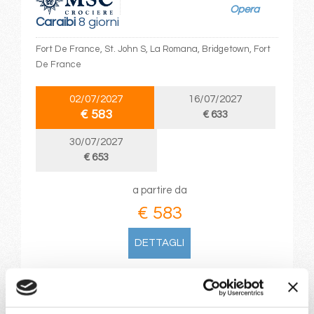
Opera
Caraibi
8 giorni
Fort De France, St. John S, La Romana, Bridgetown, Fort
De France
02/07/2027
16/07/2027
€ 583
€ 633
30/07/2027
€ 653
a partire da
€ 583
DETTAGLI
da
La Romana
con
MSC Opera