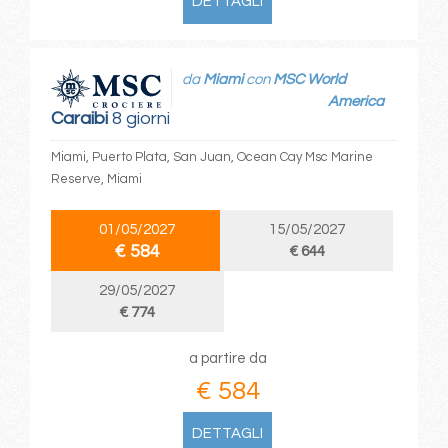
DETTAGLI
da
Miami
con
MSC World
America
Caraibi
8 giorni
Miami, Puerto Plata, San Juan, Ocean Cay Msc Marine
Reserve, Miami
01/05/2027
15/05/2027
€ 584
€ 644
29/05/2027
€ 774
a partire da
€ 584
DETTAGLI