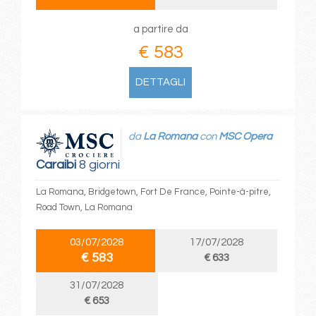
a partire da
€ 583
DETTAGLI
da
La Romana
con
MSC Opera
Caraibi
8 giorni
La Romana, Bridgetown, Fort De France, Pointe-à-pitre,
Road Town, La Romana
03/07/2028
17/07/2028
€ 583
€ 633
31/07/2028
€ 653