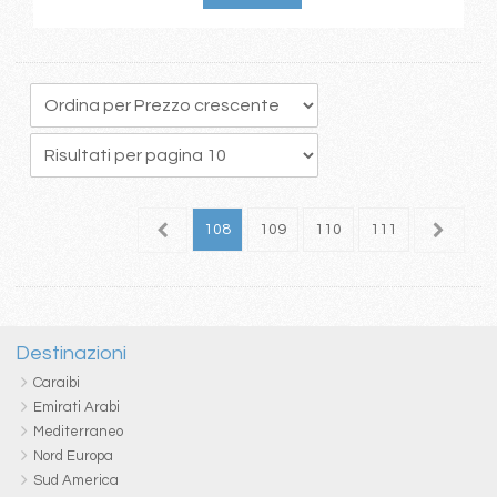
04
105
106
107
108
109
110
111
112
1
Destinazioni
Caraibi
Emirati Arabi
Mediterraneo
Nord Europa
Sud America