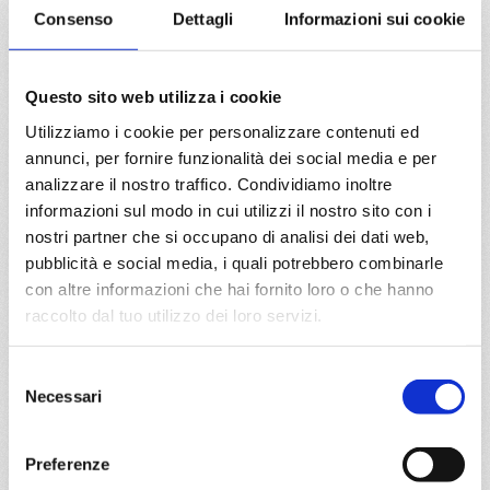
Caraibi
8 giorni
Consenso
Dettagli
Informazioni sui cookie
La Romana, Bridgetown, Fort De France, Pointe-à-pitre,
Road Town, La Romana
Questo sito web utilizza i cookie
Utilizziamo i cookie per personalizzare contenuti ed
05/07/2027
19/07/2027
annunci, per fornire funzionalità dei social media e per
€ 583
€ 633
analizzare il nostro traffico. Condividiamo inoltre
informazioni sul modo in cui utilizzi il nostro sito con i
a partire da
nostri partner che si occupano di analisi dei dati web,
€ 583
pubblicità e social media, i quali potrebbero combinarle
con altre informazioni che hai fornito loro o che hanno
DETTAGLI
raccolto dal tuo utilizzo dei loro servizi.
Selezione
da
Lisbona
con
MSC Musica
Necessari
del
Transoceaniche
13 giorni
consenso
Preferenze
Lisbona, Madeira (funchal), Salvador de bahia, Ilheus, Rio
De Janeiro