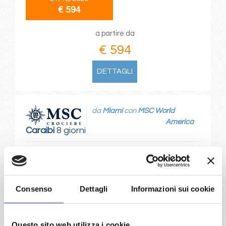
€ 594
a partire da
€ 594
DETTAGLI
da
Miami
con
MSC World
America
Caraibi
8 giorni
Miami, Roatan, Da-Nang, Cozumel, Ocean Cay Msc Marine
Reserve, Miami
02/01/2027
16/01/2027
Consenso
Dettagli
Informazioni sui cookie
€ 594
€ 644
30/01/2027
Questo sito web utilizza i cookie