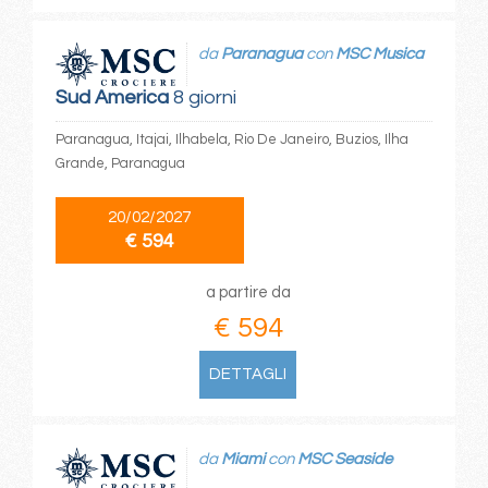
da
Paranagua
con
MSC Musica
Sud America
8 giorni
Paranagua, Itajai, Ilhabela, Rio De Janeiro, Buzios, Ilha
Grande, Paranagua
20/02/2027
€ 594
a partire da
€ 594
DETTAGLI
da
Miami
con
MSC Seaside