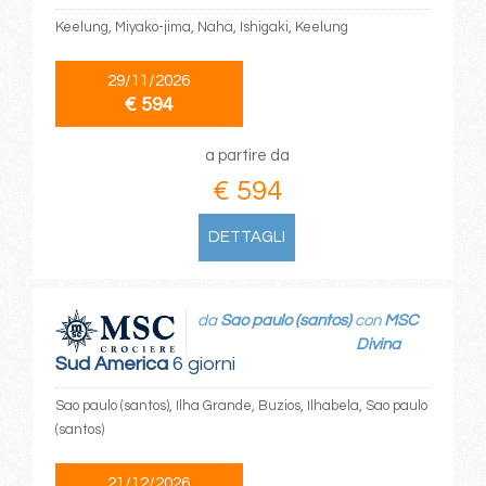
Keelung, Miyako-jima, Naha, Ishigaki, Keelung
29/11/2026
€ 594
a partire da
€ 594
DETTAGLI
da
Sao paulo (santos)
con
MSC
Divina
Sud America
6 giorni
Sao paulo (santos), Ilha Grande, Buzios, Ilhabela, Sao paulo
(santos)
21/12/2026