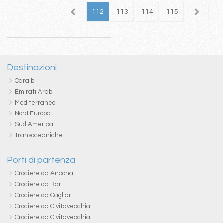
08
109
110
111
112
113
114
115
116
1
Destinazioni
Caraibi
Emirati Arabi
Mediterraneo
Nord Europa
Sud America
Transoceaniche
Porti di partenza
Crociere da Ancona
Crociere da Bari
Crociere da Cagliari
Crociere da Civitavecchia
Crociere da Civitavecchia