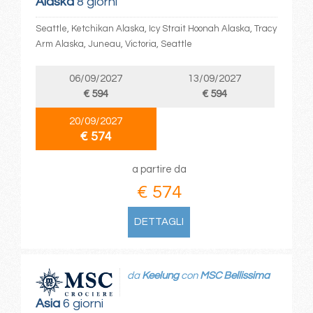
Alaska
8 giorni
Seattle, Ketchikan Alaska, Icy Strait Hoonah Alaska, Tracy
Arm Alaska, Juneau, Victoria, Seattle
06/09/2027
13/09/2027
€ 594
€ 594
20/09/2027
€ 574
a partire da
€ 574
DETTAGLI
da
Keelung
con
MSC Bellissima
Asia
6 giorni