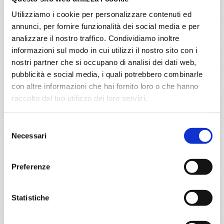
€ 644
Utilizziamo i cookie per personalizzare contenuti ed
a partire da
annunci, per fornire funzionalità dei social media e per
analizzare il nostro traffico. Condividiamo inoltre
€ 594
informazioni sul modo in cui utilizzi il nostro sito con i
nostri partner che si occupano di analisi dei dati web,
DETTAGLI
pubblicità e social media, i quali potrebbero combinarle
con altre informazioni che hai fornito loro o che hanno
raccolto dal tuo utilizzo dei loro servizi.
da
Miami
con
MSC World
America
Caraibi
8 giorni
Selezione
Necessari
del
Miami, Puerto Plata, San Juan, Ocean Cay Msc Marine
consenso
Reserve, Miami
Preferenze
09/01/2027
23/01/2027
€ 594
€ 594
Statistiche
a partire da