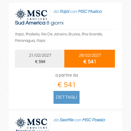
da
Itajai
con
MSC Musica
Sud America
8 giorni
Itajai, Ilhabela, Rio De Janeiro, Buzios, Ilha Grande,
Paranagua, Itajai
21/02/2027
28/02/2027
€ 541
€ 594
a partire da
€ 541
DETTAGLI
da
Seattle
con
MSC Poesia