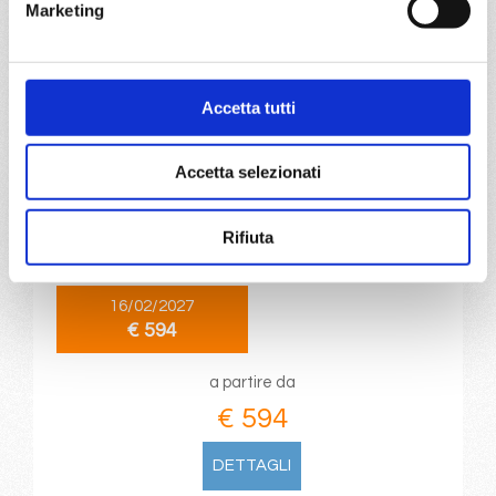
€ 594
Marketing
DETTAGLI
Accetta tutti
da
Rio De Janeiro
con
MSC
Musica
Accetta selezionati
Sud America
8 giorni
Rio De Janeiro, Buzios, Ilha Grande, Paranagua, Itajai,
Rifiuta
Ilhabela, Rio De Janeiro
16/02/2027
€ 594
a partire da
€ 594
DETTAGLI