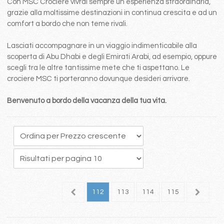
Con MSC Crociere vivrai sempre un esperienza straordinaria,
grazie alla moltissime destinazioni in continua crescita e ad un
comfort a bordo che non teme rivali.
Lasciati accompagnare in un viaggio indimenticabile alla
scoperta di Abu Dhabi e degli Emirati Arabi, ad esempio, oppure
scegli tra le altre tantissime mete che ti aspettano. Le
crociere MSC ti porteranno dovunque desideri arrivare.
Benvenuto a bordo della vacanza della tua vita.
08
109
110
111
112
113
114
115
116
1