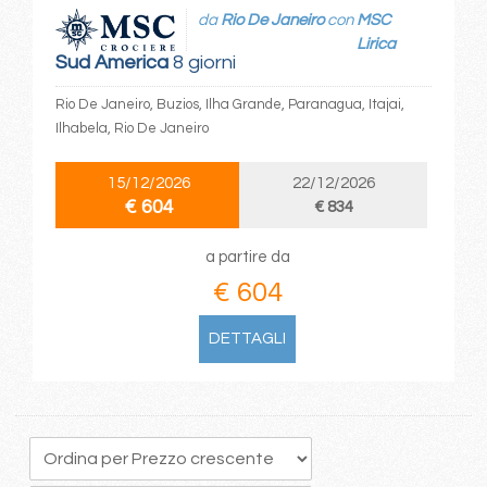
da
Rio De Janeiro
con
MSC
Lirica
Sud America
8 giorni
Rio De Janeiro, Buzios, Ilha Grande, Paranagua, Itajai,
Ilhabela, Rio De Janeiro
15/12/2026
22/12/2026
€ 604
€ 834
a partire da
€ 604
DETTAGLI