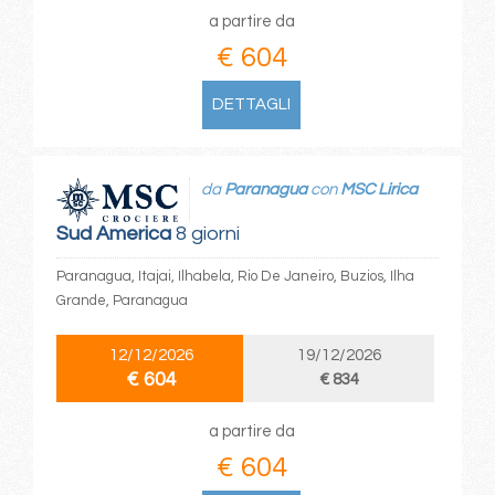
a partire da
€ 604
DETTAGLI
da
Paranagua
con
MSC Lirica
Sud America
8 giorni
Paranagua, Itajai, Ilhabela, Rio De Janeiro, Buzios, Ilha
Grande, Paranagua
12/12/2026
19/12/2026
€ 604
€ 834
a partire da
€ 604