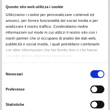
Genova, Napoli, Provence(marseilles)
Questo sito web utilizza i cookie
Utilizziamo i cookie per personalizzare contenuti ed
07/03/2028
14/03/2028
annunci, per fornire funzionalità dei social media e per
€ 603
€ 603
analizzare il nostro traffico. Condividiamo inoltre
21/03/2028
informazioni sul modo in cui utilizzi il nostro sito con i
€ 653
nostri partner che si occupano di analisi dei dati web,
pubblicità e social media, i quali potrebbero combinarle
a partire da
con altre informazioni che hai fornito loro o che hanno
€ 603
raccolto dal tuo utilizzo dei loro servizi.
DETTAGLI
Selezione
Necessari
del
consenso
da
Pireo
con
MSC Orchestra
Preferenze
Mediterraneo
8 giorni
Statistiche
Pireo, Smirne, Istanbul, Corfu, Bari, Pireo, Santorini, Pireo