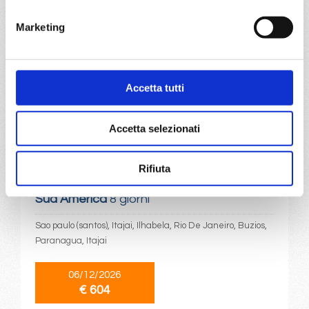
27/03/2028
Marketing
€ 603
a partire da
€ 603
Accetta tutti
DETTAGLI
Accetta selezionati
Rifiuta
da
Sao paulo (santos)
con
MSC
Lirica
Sud America
8 giorni
Sao paulo (santos), Itajai, Ilhabela, Rio De Janeiro, Buzios,
Paranagua, Itajai
06/12/2026
€ 604