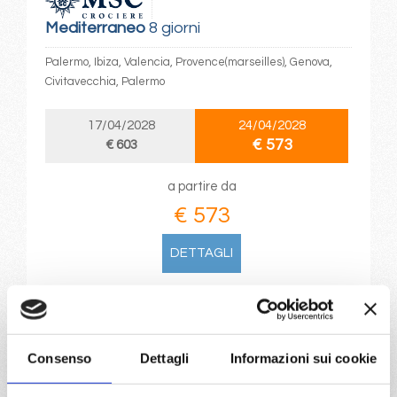
Mediterraneo
8 giorni
Palermo, Ibiza, Valencia, Provence(marseilles), Genova,
Civitavecchia, Palermo
17/04/2028
24/04/2028
€ 573
€ 603
a partire da
€ 573
DETTAGLI
da
Napoli
con
MSC Euribia
Mediterraneo
8 giorni
Consenso
Dettagli
Informazioni sui cookie
Napoli, Palermo, La Goulette, Barcellona, Marsiglia,