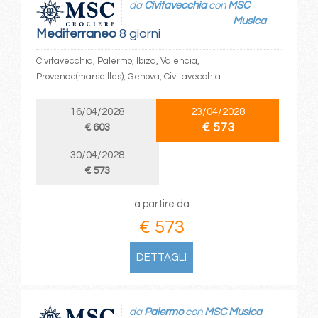
da
Civitavecchia
con
MSC
Musica
Mediterraneo
8 giorni
Civitavecchia, Palermo, Ibiza, Valencia,
Provence(marseilles), Genova, Civitavecchia
16/04/2028
23/04/2028
€ 573
€ 603
30/04/2028
€ 573
a partire da
€ 573
DETTAGLI
da
Palermo
con
MSC Musica