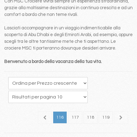
Con MSC Crociere vivrai sempre un esperienza straordinaria,
grazie alla moltissime destinazioni in continua crescita e ad un
comfort a bordo che non teme rivali.
Lasciati accompagnare in un viaggio indimenticabile alla
scoperta di Abu Dhabi e degli Emirati Arabi, ad esempio, oppure
scegli tra le altre tantissime mete che ti aspettano. Le
crociere MSC ti porteranno dovunque desideri arrivare.
Benvenuto a bordo della vacanza della tua vita.
12
113
114
115
116
117
118
119
120
1