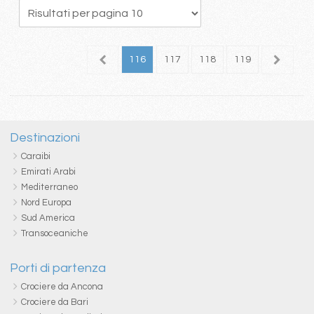
12
113
114
115
116
117
118
119
120
1
Destinazioni
Caraibi
Emirati Arabi
Mediterraneo
Nord Europa
Sud America
Transoceaniche
Porti di partenza
Crociere da Ancona
Crociere da Bari