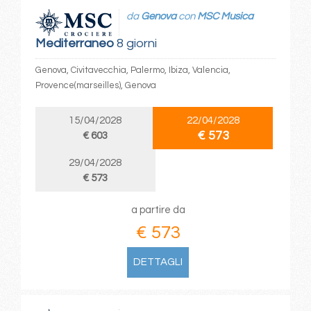
da
Genova
con
MSC Musica
Mediterraneo
8 giorni
Genova, Civitavecchia, Palermo, Ibiza, Valencia,
Provence(marseilles), Genova
15/04/2028
22/04/2028
€ 573
€ 603
29/04/2028
€ 573
a partire da
€ 573
DETTAGLI