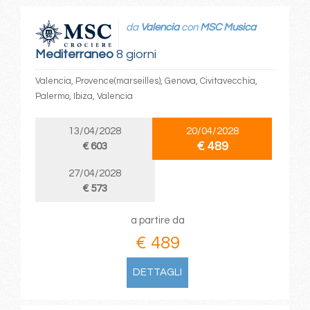
da
Valencia
con
MSC Musica
Mediterraneo
8 giorni
Valencia, Provence(marseilles), Genova, Civitavecchia,
Palermo, Ibiza, Valencia
13/04/2028
20/04/2028
€ 489
€ 603
27/04/2028
€ 573
a partire da
€ 489
DETTAGLI