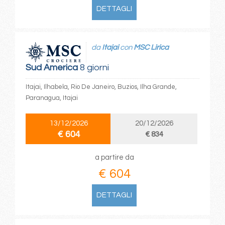
DETTAGLI
da
Itajai
con
MSC Lirica
Sud America
8 giorni
Itajai, Ilhabela, Rio De Janeiro, Buzios, Ilha Grande,
Paranagua, Itajai
13/12/2026
20/12/2026
€ 604
€ 834
a partire da
€ 604
DETTAGLI