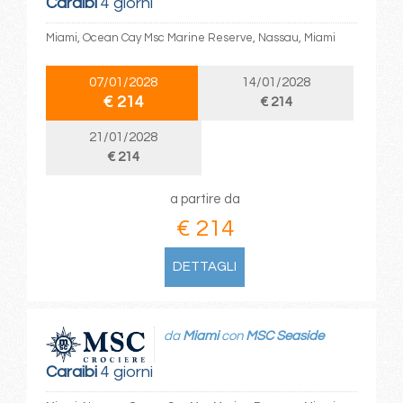
Caraibi
4 giorni
Miami, Ocean Cay Msc Marine Reserve, Nassau, Miami
07/01/2028
14/01/2028
€ 214
€ 214
21/01/2028
€ 214
a partire da
€ 214
DETTAGLI
da
Miami
con
MSC Seaside
Caraibi
4 giorni