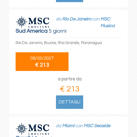
da
Rio De Janeiro
con
MSC
Musica
Sud America
5 giorni
Rio De Janeiro, Buzios, Ilha Grande, Paranagua
09/03/2027
€ 213
a partire da
€ 213
DETTAGLI
da
Miami
con
MSC Seaside