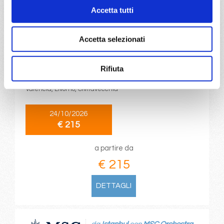
Accetta tutti
DETTAGLI
Accetta selezionati
da
Valencia
con
MSC Orchestra
Rifiuta
Mediterraneo
4 giorni
Valencia, Livorno, Civitavecchia
24/10/2026
€ 215
a partire da
€ 215
DETTAGLI