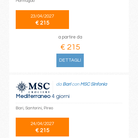
Mormugao
23/04/2027
€ 215
a partire da
€ 215
DETTAGLI
da
Bari
con
MSC Sinfonia
Mediterraneo
4 giorni
Bari, Santorini, Pireo
24/04/2027
€ 215