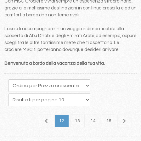
Con MSC Crociere vivrai sempre un esperienza straordinaria,
grazie alla moltissime destinazioni in continua crescita e ad un
comfort a bordo che non teme rivali.
Lasciati accompagnare in un viaggio indimenticabile alla
scoperta di Abu Dhabi e degli Emirati Arabi, ad esempio, oppure
scegli tra le altre tantissime mete che ti aspettano. Le
crociere MSC ti porteranno dovunque desideri arrivare.
Benvenuto a bordo della vacanza della tua vita.
8
9
10
11
12
13
14
15
16
1