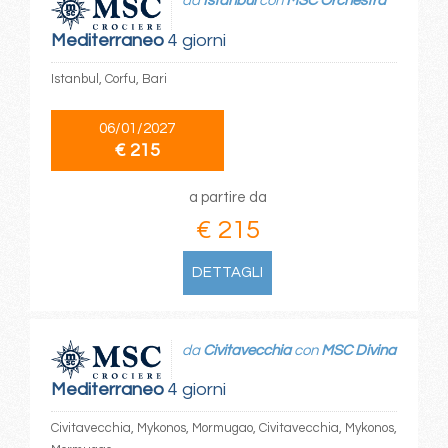
da
Istanbul
con
MSC Orchestra
Mediterraneo
4 giorni
Istanbul, Corfu, Bari
06/01/2027
€ 215
a partire da
€ 215
DETTAGLI
da
Civitavecchia
con
MSC Divina
Mediterraneo
4 giorni
Civitavecchia, Mykonos, Mormugao, Civitavecchia, Mykonos,