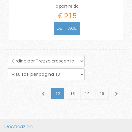
a partire da
€ 215
DETTAGLI
8
9
10
11
12
13
14
15
16
1
Destinazioni