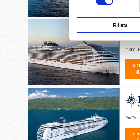
€
Rifiuta
Miami, 
05/
€
Rio De J
02/