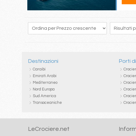
104
105
106
107
108
109
110
111
112
Destinazioni
Porti d
Caraibi
Crocie
Emirati Arabi
Crocie
Mediterraneo
Crocier
Nord Europa
Crocie
Sud America
Crocie
Transoceaniche
Crocie
LeCrociere.net
Inform