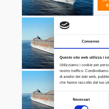
04/
€
Tarrago
Consenso
06/
Questo sito web utilizza i c
€
Utilizziamo i cookie per perso
nostro traffico. Condividiamo 
di analisi dei dati web, pubbl
che hanno raccolto dal tuo uti
Selezione
Valenci
Necessari
del
consenso
07/