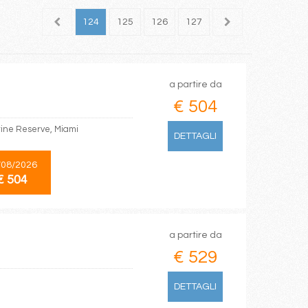
122
123
124
125
126
127
128
129
130
a partire da
€ 504
ine Reserve, Miami
DETTAGLI
/08/2026
€ 504
a partire da
€ 529
DETTAGLI