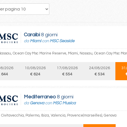
113
114
115
116
117
118
119
120
121
Caraibi
8 giorni
da
Miami
con
MSC Seaside
Nassau, Ocean Cay Msc Marine Reserve, Miami, Nassau, Ocean Cay Msc Mar
08/2026
10/08/2026
17/08/2026
24/08/2026
31
 644
€ 624
€ 554
€ 534
Mediterraneo
8 giorni
da
Genova
con
MSC Musica
 Civitavecchia, Palermo, Ibiza, Valencia, Provence(marseilles), Genova