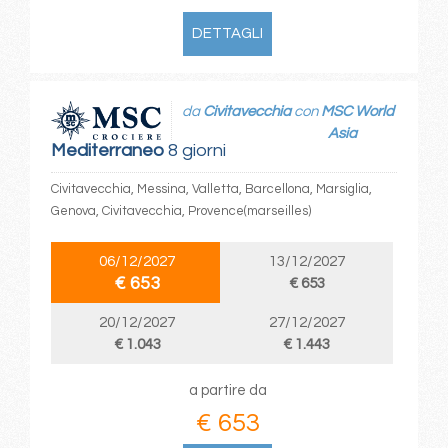
DETTAGLI
da
Civitavecchia
con
MSC World
Asia
Mediterraneo
8 giorni
Civitavecchia, Messina, Valletta, Barcellona, Marsiglia,
Genova, Civitavecchia, Provence(marseilles)
06/12/2027
13/12/2027
€ 653
€ 653
20/12/2027
27/12/2027
€ 1.043
€ 1.443
a partire da
€ 653