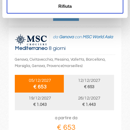
€ 653
Rifiuta
DETTAGLI
da
Genova
con
MSC World Asia
Mediterraneo
8 giorni
Genova, Civitavecchia, Messina, Valletta, Barcellona,
Marsiglia, Genova, Provence(marseilles)
05/12/2027
12/12/2027
€ 653
€ 653
19/12/2027
26/12/2027
€ 1.043
€ 1.443
a partire da
€ 653