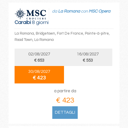
da
La Romana
con
MSC Opera
Caraibi
8 giorni
La Romana, Bridgetown, Fort De France, Pointe-à-pitre,
Road Town, La Romana
02/08/2027
16/08/2027
€ 653
€ 553
30/08/2027
€ 423
a partire da
€ 423
DETTAGLI