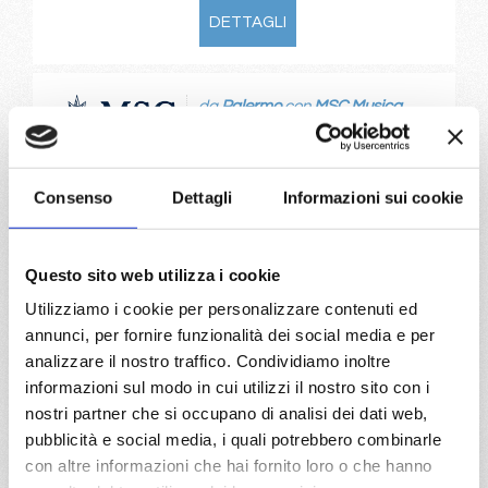
DETTAGLI
da
Palermo
con
MSC Musica
Mediterraneo
8 giorni
Palermo, Ibiza, Valencia, Marsiglia, Genova, Civitavecchia,
Consenso
Dettagli
Informazioni sui cookie
Palermo, Provence(marseilles)
07/06/2027
14/06/2027
Questo sito web utilizza i cookie
€ 653
€ 703
Utilizziamo i cookie per personalizzare contenuti ed
annunci, per fornire funzionalità dei social media e per
21/06/2027
28/06/2027
analizzare il nostro traffico. Condividiamo inoltre
€ 733
€ 753
informazioni sul modo in cui utilizzi il nostro sito con i
a partire da
nostri partner che si occupano di analisi dei dati web,
pubblicità e social media, i quali potrebbero combinarle
€ 653
con altre informazioni che hai fornito loro o che hanno