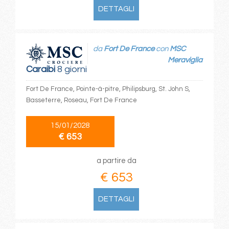
DETTAGLI
da
Fort De France
con
MSC
Meraviglia
Caraibi
8 giorni
Fort De France, Pointe-à-pitre, Philipsburg, St. John S,
Basseterre, Roseau, Fort De France
15/01/2028
€ 653
a partire da
€ 653
DETTAGLI