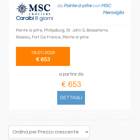
da
Pointe-à-pitre
con
MSC
Meraviglia
Caraibi
8 giorni
Pointe-à-pitre, Philipsburg, St. John S, Basseterre,
Roseau, Fort De France, Pointe-à-pitre
16/01/2028
€ 653
a partire da
€ 653
DETTAGLI