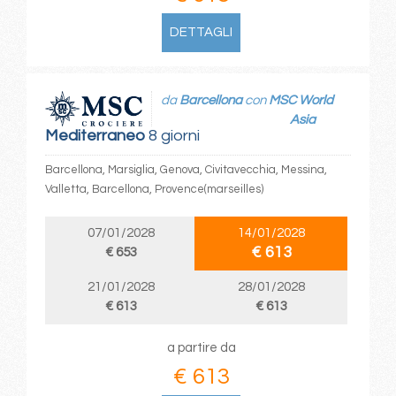
DETTAGLI
da
Barcellona
con
MSC World
Asia
Mediterraneo
8 giorni
Barcellona, Marsiglia, Genova, Civitavecchia, Messina,
Valletta, Barcellona, Provence(marseilles)
07/01/2028
14/01/2028
€ 613
€ 653
21/01/2028
28/01/2028
€ 613
€ 613
a partire da
€ 613