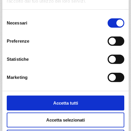
raccolto dal tuo utilizzo dei loro servizi.
DETTAGLI
Selezione
Necessari
del
da
Barcellona
con
MSC World
Asia
consenso
Mediterraneo
8 giorni
Preferenze
Barcellona, Marsiglia, Genova, Civitavecchia, Messina,
Valletta, Barcellona, Provence(marseilles)
Statistiche
03/12/2027
10/12/2027
€ 653
€ 653
Marketing
17/12/2027
24/12/2027
€ 773
€ 1.043
Accetta tutti
31/12/2027
€ 1.443
Accetta selezionati
a partire da