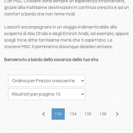
Con MSC Crociere vivrai sempre un esperienza straordinaria,
grazie alla moltissime destinazioni in continua crescita e ad un
comfort a bordo che non teme rivali.
Lasciati accompagnare in un viaggio indimenticabile alla
scoperta di Abu Dhabi e degli Emirati Arabi, ad esempio, oppure
scegli tra le altre tantissime mete che ti aspettano. Le
crociere MSC ti porteranno dovunque desideri arrivare.
Benvenuto a bordo della vacanza della tua vita.
29
130
131
132
133
134
135
136
137
1