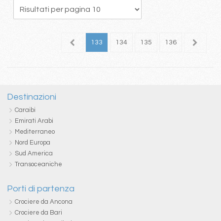
29
130
131
132
133
134
135
136
137
1
Destinazioni
Caraibi
Emirati Arabi
Mediterraneo
Nord Europa
Sud America
Transoceaniche
Porti di partenza
Crociere da Ancona
Crociere da Bari