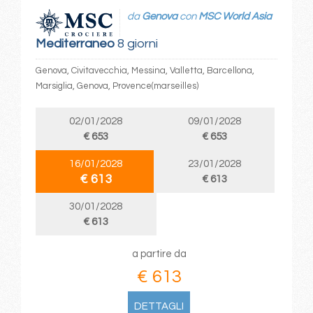
da
Genova
con
MSC World Asia
Mediterraneo
8 giorni
Genova, Civitavecchia, Messina, Valletta, Barcellona,
Marsiglia, Genova, Provence(marseilles)
02/01/2028
09/01/2028
€ 653
€ 653
16/01/2028
23/01/2028
€ 613
€ 613
30/01/2028
€ 613
a partire da
€ 613
DETTAGLI