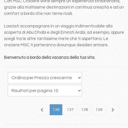
Con MSC Crociere vivrai sempre un esperienza straordinaria,
grazie alla moltissime destinazioni in continua crescita e ad un
comfort a bordo che non teme rivali.
Lasciati accompagnare in un viaggio indimenticabile alla
scoperta di Abu Dhabi e degli Emirati Arabi, ad esempio, oppure
scegli tra le altre tantissime mete che ti aspettano. Le
crociere MSC ti porteranno dovunque desideri arrivare.
Benvenuto a bordo della vacanza della tua vita.
32
133
134
135
136
137
138
139
140
1