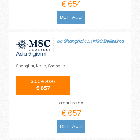
€ 654
DETTAGLI
da
Shanghai
con
MSC Bellissima
Asia
5 giorni
Shanghai, Naha, Shanghai
30/09/2026
€ 657
a partire da
€ 657
DETTAGLI