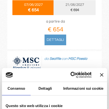
07/06/2027
21/06/2027
€ 654
€ 694
a partire da
€ 654
DETTAGLI
da
Seattle
con
MSC Poesia
Alaska
8 giorni
Seattle, Juneau, Icy Strait Hoonah Alaska, Tracy Arm
Alaska, Ketchikan Alaska, Victoria, Seattle
Consenso
Dettagli
Informazioni sui cookie
09/08/2027
€ 654
Questo sito web utilizza i cookie