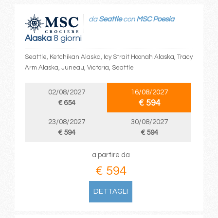
da
Seattle
con
MSC Poesia
Alaska
8 giorni
Seattle, Ketchikan Alaska, Icy Strait Hoonah Alaska, Tracy
Arm Alaska, Juneau, Victoria, Seattle
02/08/2027
16/08/2027
€ 594
€ 654
23/08/2027
30/08/2027
€ 594
€ 594
a partire da
€ 594
DETTAGLI