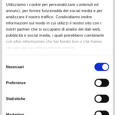
a partire da
Utilizziamo i cookie per personalizzare contenuti ed
€ 654
annunci, per fornire funzionalità dei social media e per
analizzare il nostro traffico. Condividiamo inoltre
DETTAGLI
informazioni sul modo in cui utilizzi il nostro sito con i
nostri partner che si occupano di analisi dei dati web,
pubblicità e social media, i quali potrebbero combinarle
con altre informazioni che hai fornito loro o che hanno
da
Valletta
con
MSC World Asia
raccolto dal tuo utilizzo dei loro servizi.
Mediterraneo
8 giorni
Selezione
Valletta, Barcellona, Marsiglia, Genova, Civitavecchia,
Necessari
del
Messina, Valletta, Provence(marseilles)
consenso
01/03/2028
08/03/2028
Preferenze
€ 654
€ 654
15/03/2028
22/03/2028
Statistiche
€ 679
€ 679
a partire da
Marketing