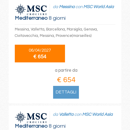
da
Messina
con
MSC World Asia
Mediterraneo
8 giorni
Messina, Valletta, Barcellona, Marsiglia, Genova,
Civitavecchia, Messina, Provence(marseilles)
06/04/2027
€ 654
a partire da
€ 654
DETTAGLI
da
Valletta
con
MSC World Asia
Mediterraneo
8 giorni