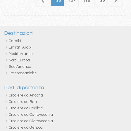
32
133
134
135
136
137
138
139
140
1
Destinazioni
Caraibi
Emirati Arabi
Mediterraneo
Nord Europa
Sud America
Transoceaniche
Porti di partenza
Crociere da Ancona
Crociere da Bari
Crociere da Cagliari
Crociere da Civitavecchia
Crociere da Civitavecchia
Crociere da Genova