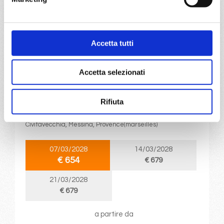
€ 654
DETTAGLI
Accetta tutti
Accetta selezionati
da
Messina
con
MSC World Asia
Mediterraneo
8 giorni
Rifiuta
Messina, Valletta, Barcellona, Marsiglia, Genova,
Civitavecchia, Messina, Provence(marseilles)
07/03/2028
14/03/2028
€ 654
€ 679
21/03/2028
€ 679
a partire da