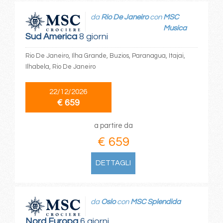
da
Rio De Janeiro
con
MSC
Musica
Sud America
8 giorni
Rio De Janeiro, Ilha Grande, Buzios, Paranagua, Itajai,
Ilhabela, Rio De Janeiro
22/12/2026
€ 659
a partire da
€ 659
DETTAGLI
da
Oslo
con
MSC Splendida
Nord Europa
6 giorni