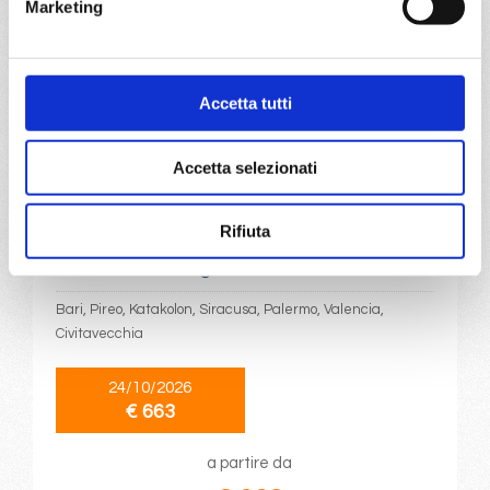
€ 663
Marketing
a partire da
€ 663
Accetta tutti
DETTAGLI
Accetta selezionati
da
Bari
con
MSC Sinfonia
Rifiuta
Mediterraneo
8 giorni
Bari, Pireo, Katakolon, Siracusa, Palermo, Valencia,
Civitavecchia
24/10/2026
€ 663
a partire da