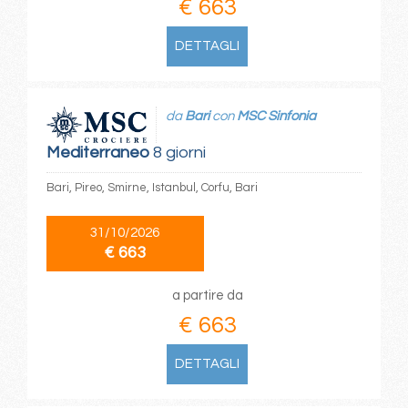
€ 663
DETTAGLI
da
Bari
con
MSC Sinfonia
Mediterraneo
8 giorni
Bari, Pireo, Smirne, Istanbul, Corfu, Bari
31/10/2026
€ 663
a partire da
€ 663
DETTAGLI