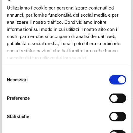
Pireo
Utilizziamo i cookie per personalizzare contenuti ed
annunci, per fornire funzionalità dei social media e per
06/10/2026
13/10/2026
analizzare il nostro traffico. Condividiamo inoltre
€ 663
€ 663
informazioni sul modo in cui utilizzi il nostro sito con i
nostri partner che si occupano di analisi dei dati web,
a partire da
pubblicità e social media, i quali potrebbero combinarle
€ 663
con altre informazioni che hai fornito loro o che hanno
raccolto dal tuo utilizzo dei loro servizi.
DETTAGLI
Selezione
Necessari
del
da
Pireo
con
MSC Sinfonia
consenso
Mediterraneo
8 giorni
Preferenze
Pireo, Katakolon, Cefalonia-argostoli, Corfu, Bari, Santorini,
Pireo
Statistiche
20/10/2026