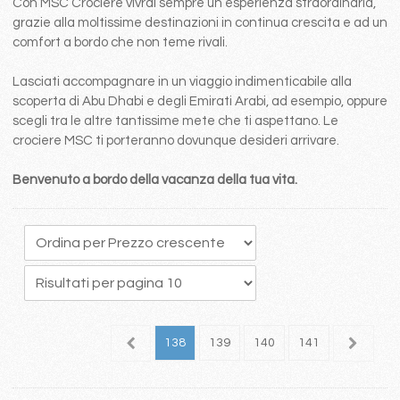
Con MSC Crociere vivrai sempre un esperienza straordinaria,
grazie alla moltissime destinazioni in continua crescita e ad un
comfort a bordo che non teme rivali.
Lasciati accompagnare in un viaggio indimenticabile alla
scoperta di Abu Dhabi e degli Emirati Arabi, ad esempio, oppure
scegli tra le altre tantissime mete che ti aspettano. Le
crociere MSC ti porteranno dovunque desideri arrivare.
Benvenuto a bordo della vacanza della tua vita.
34
135
136
137
138
139
140
141
142
1