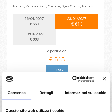
Ancona, Venezia, Kotor, Mykonos, Syros Grecia, Ancona
16/04/2027
23/04/2027
€ 613
€ 663
30/04/2027
€ 663
a partire da
€ 613
DETTAGLI
da
Pireo
con
MSC Sinfonia
Consenso
Dettagli
Informazioni sui cookie
Mediterraneo
8 giorni
Pireo, Katakolon, Cefalonia-argostoli, Corfu, Bari, Santorini,
Questo sito web utilizza i cookie