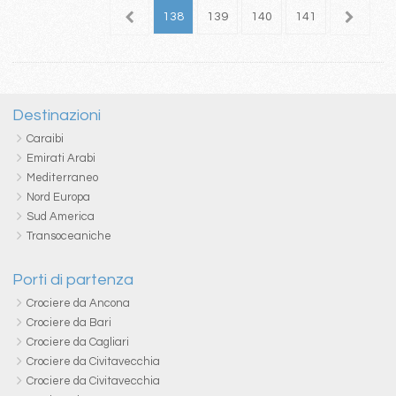
34
135
136
137
138
139
140
141
142
1
Destinazioni
Caraibi
Emirati Arabi
Mediterraneo
Nord Europa
Sud America
Transoceaniche
Porti di partenza
Crociere da Ancona
Crociere da Bari
Crociere da Cagliari
Crociere da Civitavecchia
Crociere da Civitavecchia