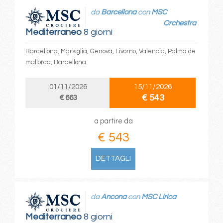
da
Barcellona
con
MSC
Orchestra
Mediterraneo
8 giorni
Barcellona, Marsiglia, Genova, Livorno, Valencia, Palma de
mallorca, Barcellona
01/11/2026
15/11/2026
€ 543
€ 663
a partire da
€ 543
DETTAGLI
da
Ancona
con
MSC Lirica
Mediterraneo
8 giorni