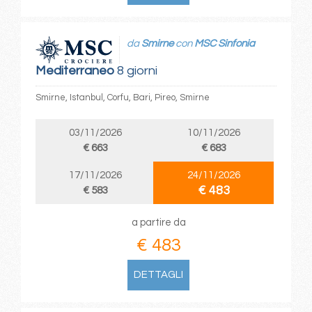
da
Smirne
con
MSC Sinfonia
Mediterraneo
8 giorni
Smirne, Istanbul, Corfu, Bari, Pireo, Smirne
03/11/2026
10/11/2026
€ 663
€ 683
17/11/2026
24/11/2026
€ 483
€ 583
a partire da
€ 483
DETTAGLI