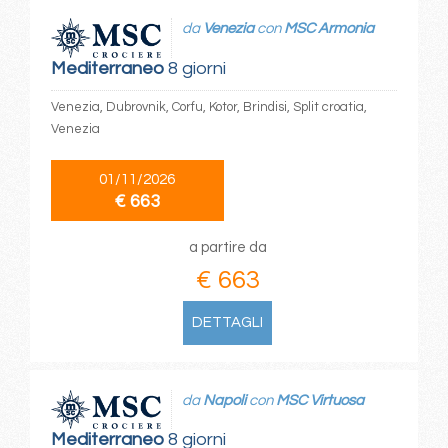
da
Venezia
con
MSC Armonia
Mediterraneo
8 giorni
Venezia, Dubrovnik, Corfu, Kotor, Brindisi, Split croatia,
Venezia
01/11/2026
€ 663
a partire da
€ 663
DETTAGLI
da
Napoli
con
MSC Virtuosa
Mediterraneo
8 giorni