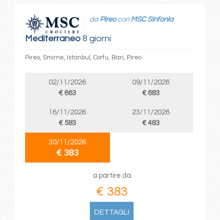
da
Pireo
con
MSC Sinfonia
Mediterraneo
8 giorni
Pireo, Smirne, Istanbul, Corfu, Bari, Pireo
02/11/2026
09/11/2026
€ 663
€ 683
16/11/2026
23/11/2026
€ 583
€ 483
30/11/2026
€ 383
a partire da
€ 383
DETTAGLI