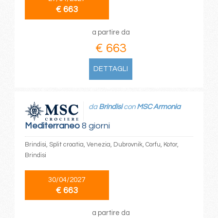
€ 663
a partire da
€ 663
DETTAGLI
da
Brindisi
con
MSC Armonia
Mediterraneo
8 giorni
Brindisi, Split croatia, Venezia, Dubrovnik, Corfu, Kotor,
Brindisi
30/04/2027
€ 663
a partire da