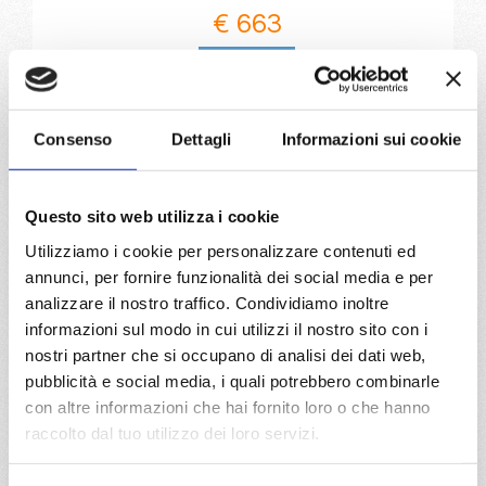
€ 663
DETTAGLI
Consenso
Dettagli
Informazioni sui cookie
da
Split croatia
con
MSC
Armonia
Mediterraneo
8 giorni
Questo sito web utilizza i cookie
Split croatia, Venezia, Dubrovnik, Corfu, Kotor, Brindisi, Split
Utilizziamo i cookie per personalizzare contenuti ed
croatia
annunci, per fornire funzionalità dei social media e per
analizzare il nostro traffico. Condividiamo inoltre
01/05/2027
08/05/2027
informazioni sul modo in cui utilizzi il nostro sito con i
€ 663
€ 663
nostri partner che si occupano di analisi dei dati web,
pubblicità e social media, i quali potrebbero combinarle
15/05/2027
22/05/2027
con altre informazioni che hai fornito loro o che hanno
€ 693
€ 663
raccolto dal tuo utilizzo dei loro servizi.
a partire da