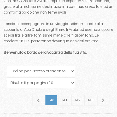
Con MSC Crociere vivrai sempre un esperienza straordinaria,
grazie alla moltissime destinazioni in continua crescita e ad un
comfort a bordo che non teme rivali.
Lasciati accompagnare in un viaggio indimenticabile alla
scoperta di Abu Dhabi e degli Emirati Arabi, ad esempio, oppure
scegli tra le altre tantissime mete che ti aspettano. Le
crociere MSC ti porteranno dovunque desideri arrivare.
Benvenuto a bordo della vacanza della tua vita.
36
137
138
139
140
141
142
143
144
1