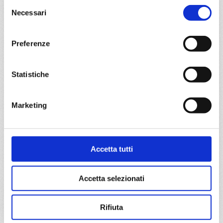
€ 663
Selezione
Necessari
del
DETTAGLI
consenso
Preferenze
da
Bari
con
MSC Sinfonia
Statistiche
Mediterraneo
8 giorni
Bari, Santorini, Pireo, Katakolon, Cefalonia-argostoli, Corfu,
Marketing
Bari
01/05/2027
08/05/2027
€ 663
Accetta tutti
€ 663
15/05/2027
22/05/2027
Accetta selezionati
€ 693
€ 663
29/05/2027
Rifiuta
€ 693