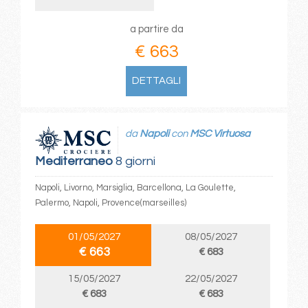
a partire da
€ 663
DETTAGLI
da
Napoli
con
MSC Virtuosa
Mediterraneo
8 giorni
Napoli, Livorno, Marsiglia, Barcellona, La Goulette,
Palermo, Napoli, Provence(marseilles)
01/05/2027
08/05/2027
€ 663
€ 683
15/05/2027
22/05/2027
€ 683
€ 683