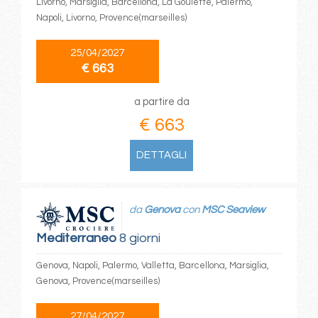
Livorno, Marsiglia, Barcellona, La Goulette, Palermo,
Napoli, Livorno, Provence(marseilles)
25/04/2027
€ 663
a partire da
€ 663
DETTAGLI
da
Genova
con
MSC Seaview
Mediterraneo
8 giorni
Genova, Napoli, Palermo, Valletta, Barcellona, Marsiglia,
Genova, Provence(marseilles)
27/04/2027