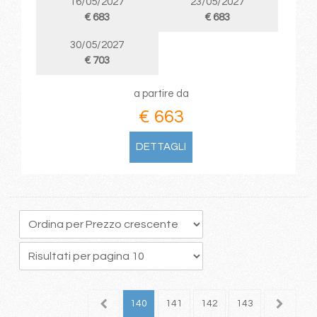
16/05/2027
23/05/2027
€ 683
€ 683
30/05/2027
€ 703
a partire da
€ 663
DETTAGLI
36
137
138
139
140
141
142
143
144
1