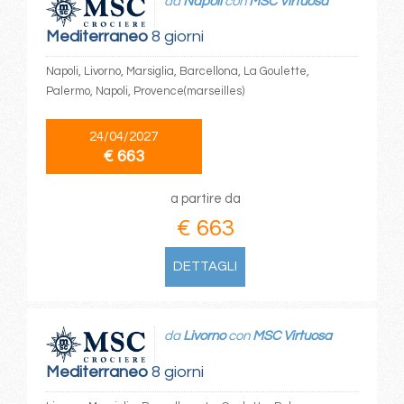
da
Napoli
con
MSC Virtuosa
Mediterraneo
8 giorni
Napoli, Livorno, Marsiglia, Barcellona, La Goulette,
Palermo, Napoli, Provence(marseilles)
24/04/2027
€ 663
a partire da
€ 663
DETTAGLI
da
Livorno
con
MSC Virtuosa
Mediterraneo
8 giorni