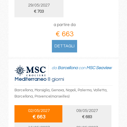
29/05/2027
€ 703
a partire da
€ 663
DETTAGLI
da
Barcellona
con
MSC Seaview
Mediterraneo
8 giorni
Barcellona, Marsiglia, Genova, Napoli, Palermo, Valletta,
Barcellona, Provence(marseilles)
02/05/2027
09/05/2027
€ 663
€ 683