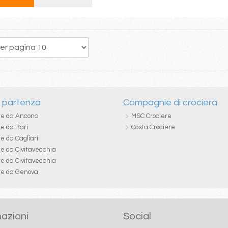
135
136
137
138
139
140
141
142
143
i partenza
Compagnie di crociera
re da Ancona
MSC Crociere
re da Bari
Costa Crociere
e da Cagliari
re da Civitavecchia
re da Civitavecchia
re da Genova
azioni
Social