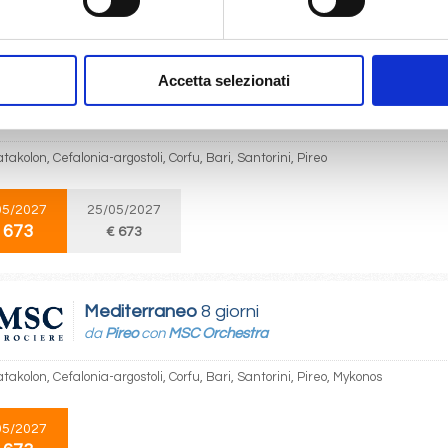
 673
€ 673
€ 703
Accetta selezionati
Mediterraneo
8 giorni
da
Pireo
con
MSC Orchestra
atakolon, Cefalonia-argostoli, Corfu, Bari, Santorini, Pireo
05/2027
25/05/2027
 673
€ 673
Mediterraneo
8 giorni
da
Pireo
con
MSC Orchestra
atakolon, Cefalonia-argostoli, Corfu, Bari, Santorini, Pireo, Mykonos
05/2027