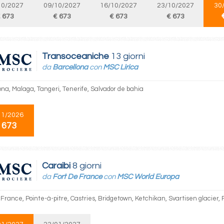
10/2027
09/10/2027
16/10/2027
23/10/2027
30
 673
€ 673
€ 673
€ 673
Transoceaniche
13 giorni
da
Barcellona
con
MSC Lirica
ona, Malaga, Tangeri, Tenerife, Salvador de bahia
11/2026
 673
Caraibi
8 giorni
da
Fort De France
con
MSC World Europa
 France, Pointe-à-pitre, Castries, Bridgetown, Ketchikan, Svartisen glacier,