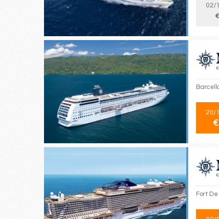
02/
€
Barcell
20/
€
Fort De