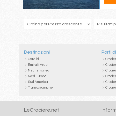
126
127
128
129
130
131
132
133
134
Destinazioni
Porti d
Caraibi
Crocie
Emirati Arabi
Crocie
Mediterraneo
Crocier
Nord Europa
Crocie
Sud America
Crocie
Transoceaniche
Crocie
LeCrociere.net
Inform