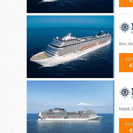
€
Bari, Sa
22/
€
Napoli, 
02/
€