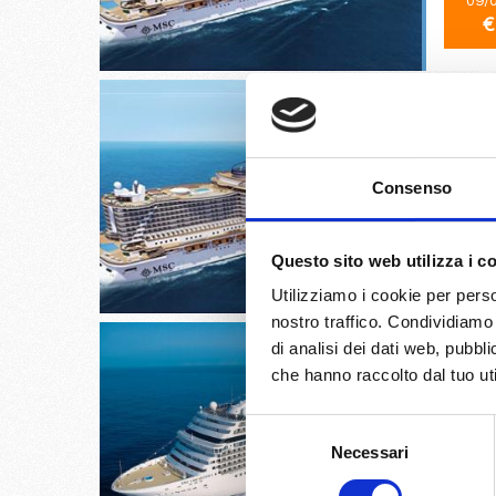
09/
€
Abu Dha
Consenso
01/
Questo sito web utilizza i c
€
Utilizziamo i cookie per perso
nostro traffico. Condividiamo 
di analisi dei dati web, pubbl
che hanno raccolto dal tuo uti
Selezione
Bari, Sa
Necessari
del
consenso
01/