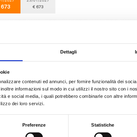
01/2027
23/01/2027
 673
€ 673
Emirati Arabi
8 giorni
da
Abu Dhabi
con
MSC World Europa
bi, Bahrain, Doha, Dubai, Sir Bani Yas Is, Abu Dhabi
Dettagli
03/2027
08/03/2027
15/03/2027
22/03/2027
ookie
 673
€ 693
€ 673
€ 733
nalizzare contenuti ed annunci, per fornire funzionalità dei socia
inoltre informazioni sul modo in cui utilizzi il nostro sito con i n
icità e social media, i quali potrebbero combinarle con altre inform
Mediterraneo
8 giorni
lizzo dei loro servizi.
da
Bari
con
MSC Orchestra
ntorini, Pireo, Katakolon, Cefalonia-argostoli, Corfu, Bari
Preferenze
Statistiche
05/2027
08/05/2027
29/05/2027