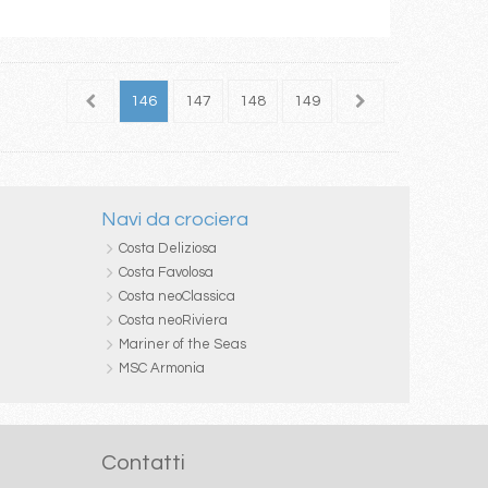
144
145
146
147
148
149
150
151
152
Navi da crociera
Costa Deliziosa
Costa Favolosa
Costa neoClassica
Costa neoRiviera
Mariner of the Seas
MSC Armonia
Contatti