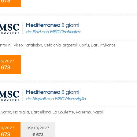
 673
Mediterraneo
8 giorni
da
Bari
con
MSC Orchestra
ntorini, Pireo, Katakolon, Cefalonia-argostoli, Corfu, Bari, Mykonos
05/2027
 673
Mediterraneo
8 giorni
da
Napoli
con
MSC Meraviglia
Livorno, Marsiglia, Barcellona, La Goulette, Palermo, Napoli
10/2027
09/10/2027
 673
€ 673