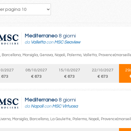
135
136
137
138
139
140
141
142
143
Mediterraneo
8 giorni
da
Valletta
con
MSC Seaview
, Barcellona, Marsiglia, Genova, Napoli, Palermo, Valletta, Provence(marseill
10/2027
08/10/2027
15/10/2027
22/10/2027
29
 673
€ 673
€ 673
€ 673
Mediterraneo
8 giorni
da
Napoli
con
MSC Virtuosa
Livorno, Marsiglia, Barcellona, La Goulette, Palermo, Napoli, Provence(marseil