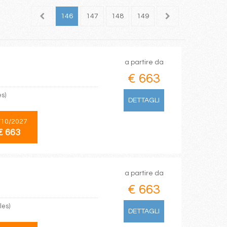
144
145
146
147
148
149
150
151
152
a partire da
€ 663
es)
DETTAGLI
/10/2027
€ 663
a partire da
€ 663
les)
DETTAGLI