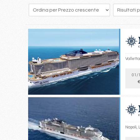
126
127
128
129
130
131
132
133
134
Valletta
01/
€
Napoli, 