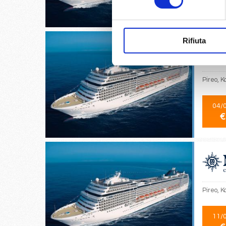
€
Rifiuta
Pireo, K
04/
€
Pireo, K
11/