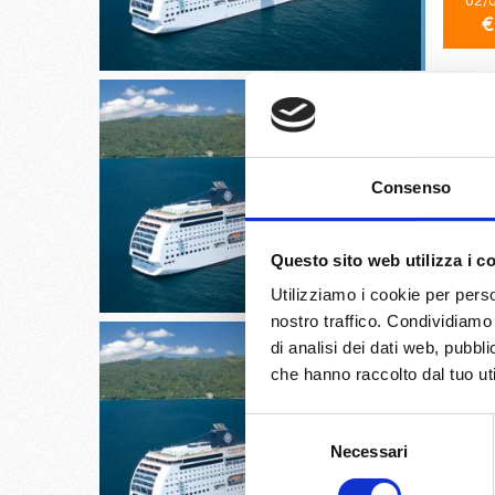
02/
€
Rio De J
Consenso
05/
Questo sito web utilizza i c
€
Utilizziamo i cookie per perso
nostro traffico. Condividiamo 
di analisi dei dati web, pubbl
che hanno raccolto dal tuo uti
Selezione
Paranag
Necessari
del
consenso
23/