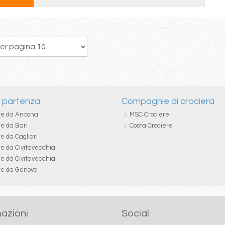
138
139
140
141
142
143
144
145
146
i partenza
Compagnie di crociera
re da Ancona
MSC Crociere
re da Bari
Costa Crociere
e da Cagliari
re da Civitavecchia
re da Civitavecchia
re da Genova
azioni
Social