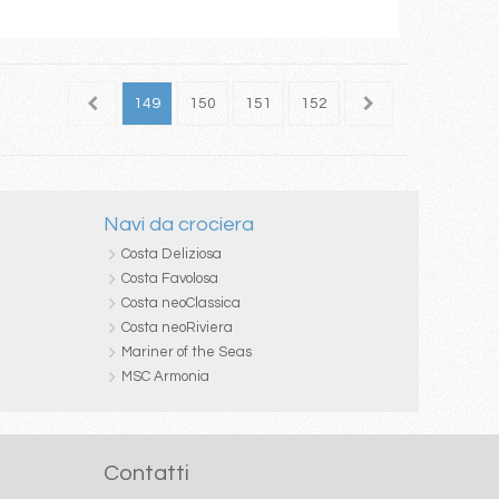
147
148
149
150
151
152
153
154
155
Navi da crociera
Costa Deliziosa
Costa Favolosa
Costa neoClassica
Costa neoRiviera
Mariner of the Seas
MSC Armonia
Contatti