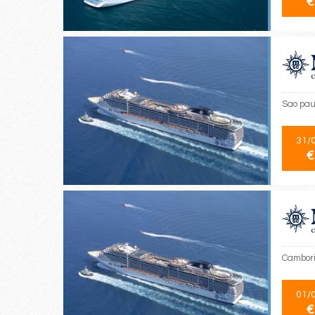
€
Sao pau
31/
€
Cambori
01/
€