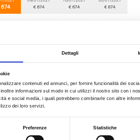
01/2027
09/01/2027
16/01/2027
30/01/2027
 674
€ 674
€ 674
€ 674
Sud America
8 giorni
da
Rio De Janeiro
con
MSC Lirica
aneiro, Buzios, Ilha Grande, Paranagua, Itajai, Ilhabela, Rio De Janeiro
Dettagli
01/2027
12/01/2027
19/01/2027
ookie
 674
€ 674
€ 674
nalizzare contenuti ed annunci, per fornire funzionalità dei socia
inoltre informazioni sul modo in cui utilizzi il nostro sito con i n
icità e social media, i quali potrebbero combinarle con altre inform
Sud America
8 giorni
lizzo dei loro servizi.
da
Paranagua
con
MSC Lirica
ua, Itajai, Ilhabela, Rio De Janeiro, Ilha Grande, Buzios, Paranagua
Preferenze
Statistiche
01/2027