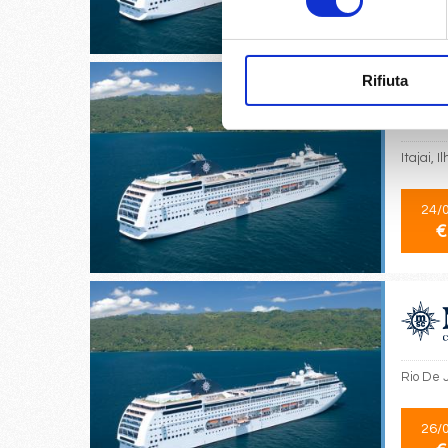
€
Rifiuta
Itajai, 
24/
€
Rio De J
26/