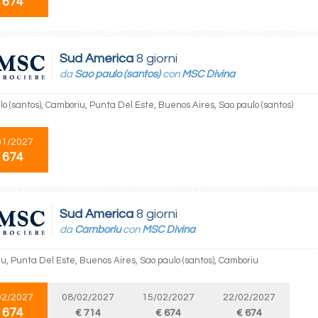
 674
Sud America
8 giorni
da
Sao paulo (santos)
con
MSC Divina
lo (santos), Camboriu, Punta Del Este, Buenos Aires, Sao paulo (santos)
01/2027
 674
Sud America
8 giorni
da
Camboriu
con
MSC Divina
u, Punta Del Este, Buenos Aires, Sao paulo (santos), Camboriu
02/2027
08/02/2027
15/02/2027
22/02/2027
 674
€ 714
€ 674
€ 674