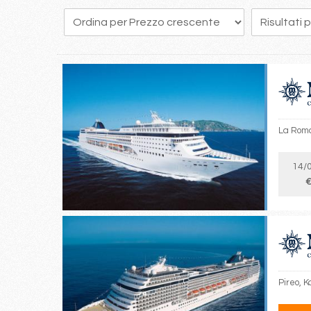
129
130
131
132
133
134
135
136
137
La Roma
14/
€
Pireo, K