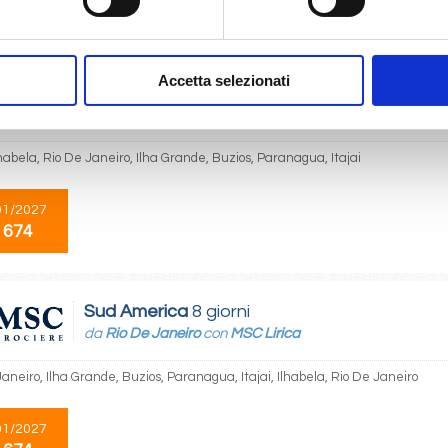
 674
Accetta selezionati
Sud America
8 giorni
da
Itajai
con
MSC Lirica
Ilhabela, Rio De Janeiro, Ilha Grande, Buzios, Paranagua, Itajai
01/2027
 674
Sud America
8 giorni
da
Rio De Janeiro
con
MSC Lirica
aneiro, Ilha Grande, Buzios, Paranagua, Itajai, Ilhabela, Rio De Janeiro
01/2027