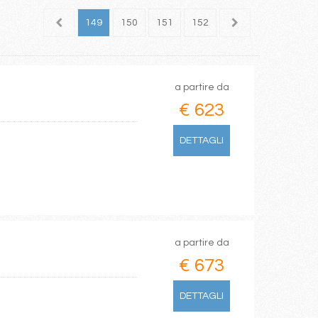
147
148
149
150
151
152
153
154
155
a partire da
€ 623
DETTAGLI
a partire da
€ 673
DETTAGLI