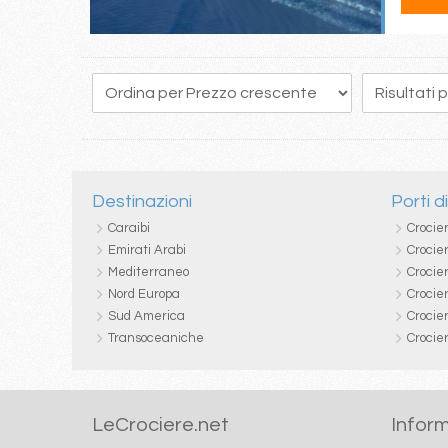
129
130
131
132
133
134
135
136
137
Destinazioni
Porti d
Caraibi
Crocie
Emirati Arabi
Crocie
Mediterraneo
Crocier
Nord Europa
Crocie
Sud America
Crocie
Transoceaniche
Crocie
LeCrociere.net
Inform