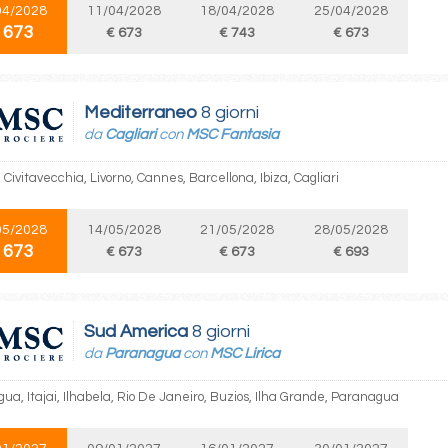
04/2028
11/04/2028
18/04/2028
25/04/2028
 673
€ 673
€ 743
€ 673
Mediterraneo
8 giorni
da
Cagliari
con
MSC Fantasia
, Civitavecchia, Livorno, Cannes, Barcellona, Ibiza, Cagliari
05/2028
14/05/2028
21/05/2028
28/05/2028
 673
€ 673
€ 673
€ 693
Sud America
8 giorni
da
Paranagua
con
MSC Lirica
ua, Itajai, Ilhabela, Rio De Janeiro, Buzios, Ilha Grande, Paranagua