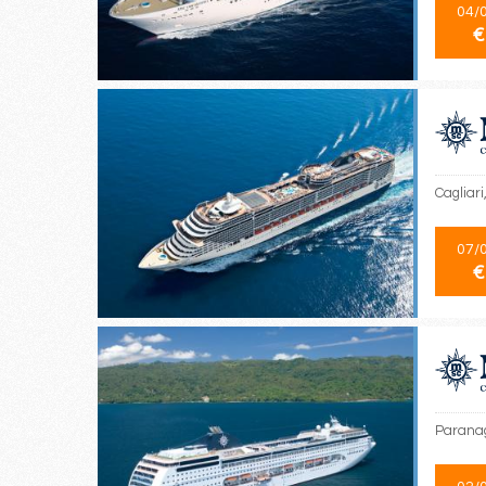
04/
€
Cagliari
07/
€
Paranag