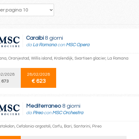
138
139
140
141
142
143
144
145
146
Caraibi
8 giorni
da
La Romana
con
MSC Opera
na, Oranjestad, Willis island, Kralendijk, Svartisen glacier, La Romana
02/2028
28/02/2028
€ 623
 673
Mediterraneo
8 giorni
da
Pireo
con
MSC Orchestra
atakolon, Cefalonia-argostoli, Corfu, Bari, Santorini, Pireo