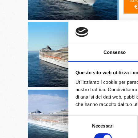
02/
€
Valenci
Consenso
03/
Questo sito web utilizza i c
€
Utilizziamo i cookie per perso
nostro traffico. Condividiamo 
di analisi dei dati web, pubbl
che hanno raccolto dal tuo uti
Selezione
Genova,
Necessari
del
consenso
03/