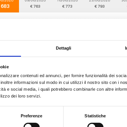
06/2028
09/06/2028
16/06/2028
23/06/2028
30
 683
€ 763
€ 773
€ 793
Mediterraneo
8 giorni
da
Valencia
con
MSC Magnifica
a, La Spezia, Civitavecchia, Genova, Provence(marseilles), Tarragona, Valen
Dettagli
06/2028
10/06/2028
17/06/2028
24/06/2028
ookie
 683
€ 763
€ 773
€ 793
nalizzare contenuti ed annunci, per fornire funzionalità dei socia
inoltre informazioni sul modo in cui utilizzi il nostro sito con i n
icità e social media, i quali potrebbero combinarle con altre inform
Mediterraneo
8 giorni
lizzo dei loro servizi.
da
Genova
con
MSC Musica
 Civitavecchia, Palermo, Ibiza, Valencia, Provence(marseilles), Genova
Preferenze
Statistiche
06/2028
10/06/2028
17/06/2028
24/06/2028