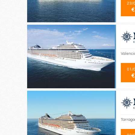
23/
€
Valenci
01/
€
Tarrago