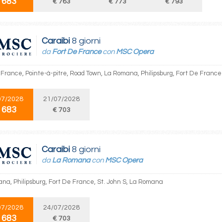
 683
€ 763
€ 773
€ 793
Caraibi
8 giorni
da
Fort De France
con
MSC Opera
 France, Pointe-à-pitre, Road Town, La Romana, Philipsburg, Fort De France
07/2028
21/07/2028
 683
€ 703
Caraibi
8 giorni
da
La Romana
con
MSC Opera
na, Philipsburg, Fort De France, St. John S, La Romana
07/2028
24/07/2028
 683
€ 703