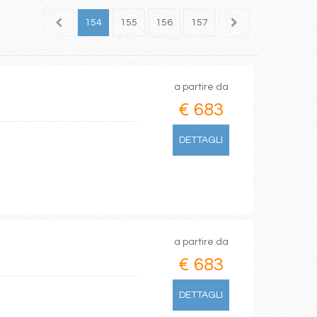
152
153
154
155
156
157
158
159
160
a partire da
€ 683
DETTAGLI
a partire da
€ 683
DETTAGLI