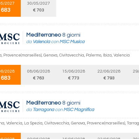
05/2027
30/05/2027
 683
€ 703
Mediterraneo
8 giorni
da
Valencia
con
MSC Musica
a, Provence(marseilles), Genova, Civitavecchia, Palermo, Ibiza, Valencia
06/2028
08/06/2028
15/06/2028
22/06/2028
29
 683
€ 763
€ 773
€ 793
Mediterraneo
8 giorni
da
Tarragona
con
MSC Magnifica
na, Valencia, La Spezia, Civitavecchia, Genova, Provence(marseilles), Tarra