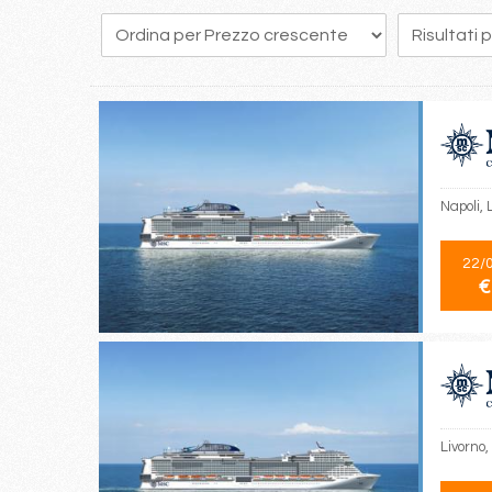
134
135
136
137
138
139
140
141
142
Napoli, 
22/
€
Livorno,