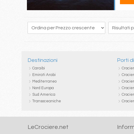
134
135
136
137
138
139
140
141
142
Destinazioni
Porti d
Caraibi
Crocie
Emirati Arabi
Crocie
Mediterraneo
Crocier
Nord Europa
Crocie
Sud America
Crocie
Transoceaniche
Crocie
LeCrociere.net
Inform