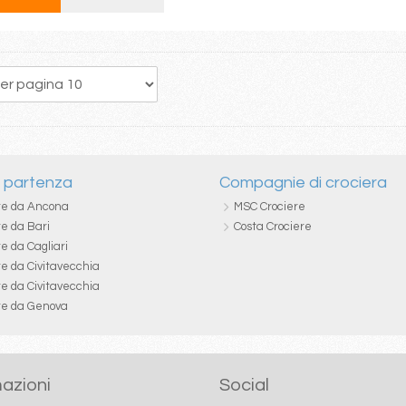
143
144
145
146
147
148
149
150
151
i partenza
Compagnie di crociera
re da Ancona
MSC Crociere
re da Bari
Costa Crociere
e da Cagliari
re da Civitavecchia
re da Civitavecchia
re da Genova
azioni
Social