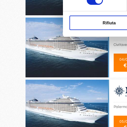
€
Rifiuta
Civitave
04/
€
Palermo
05/