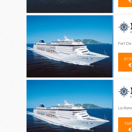
€
Fort De
07/
€
La Roma
10/
€