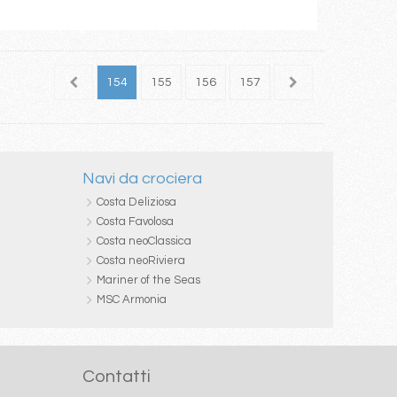
152
153
154
155
156
157
158
159
160
Navi da crociera
Costa Deliziosa
Costa Favolosa
Costa neoClassica
Costa neoRiviera
Mariner of the Seas
MSC Armonia
Contatti