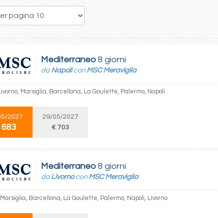
143
144
145
146
147
148
149
150
151
Mediterraneo
8 giorni
da
Napoli
con
MSC Meraviglia
Livorno, Marsiglia, Barcellona, La Goulette, Palermo, Napoli
05/2027
29/05/2027
 683
€ 703
Mediterraneo
8 giorni
da
Livorno
con
MSC Meraviglia
 Marsiglia, Barcellona, La Goulette, Palermo, Napoli, Livorno