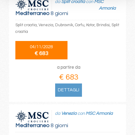
da
Split croatia
con
MSC
Armonia
Mediterraneo
8 giorni
Split croatia, Venezia, Dubrovnik, Corfu, Kotor, Brindisi, Split
croatia
04/11/2028
€ 683
a partire da
€ 683
DETTAGLI
da
Venezia
con
MSC Armonia
Mediterraneo
8 giorni