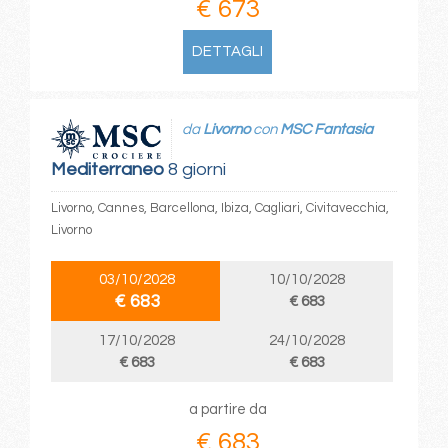
€ 673
DETTAGLI
da
Livorno
con
MSC Fantasia
Mediterraneo
8 giorni
Livorno, Cannes, Barcellona, Ibiza, Cagliari, Civitavecchia,
Livorno
03/10/2028
10/10/2028
€ 683
€ 683
17/10/2028
24/10/2028
€ 683
€ 683
a partire da
€ 683