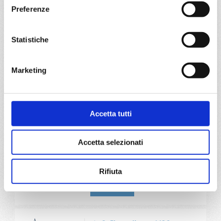
DETTAGLI
Preferenze
Statistiche
da
Brindisi
con
MSC Armonia
Mediterraneo
8 giorni
Marketing
Brindisi, Split croatia, Venezia, Dubrovnik, Corfu, Kotor,
Brindisi
Accetta tutti
03/11/2028
€ 683
Accetta selezionati
a partire da
€ 683
Rifiuta
DETTAGLI