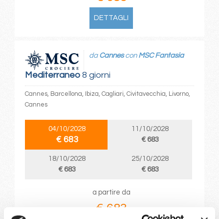
DETTAGLI
da
Cannes
con
MSC Fantasia
Mediterraneo
8 giorni
Cannes, Barcellona, Ibiza, Cagliari, Civitavecchia, Livorno,
Cannes
04/10/2028
11/10/2028
€ 683
€ 683
18/10/2028
25/10/2028
€ 683
€ 683
a partire da
€ 683