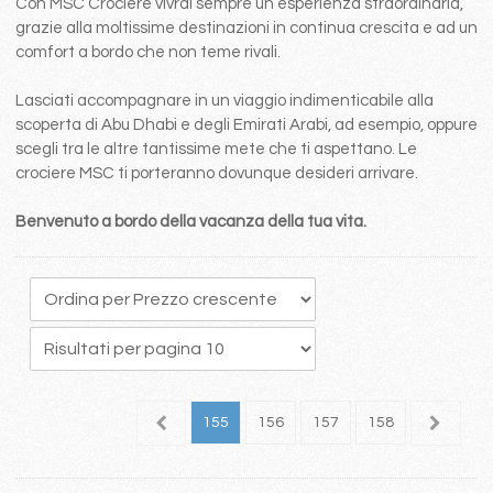
Con MSC Crociere vivrai sempre un esperienza straordinaria,
grazie alla moltissime destinazioni in continua crescita e ad un
comfort a bordo che non teme rivali.
Lasciati accompagnare in un viaggio indimenticabile alla
scoperta di Abu Dhabi e degli Emirati Arabi, ad esempio, oppure
scegli tra le altre tantissime mete che ti aspettano. Le
crociere MSC ti porteranno dovunque desideri arrivare.
Benvenuto a bordo della vacanza della tua vita.
51
152
153
154
155
156
157
158
159
1