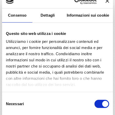
DETTAGLI
Consenso
Dettagli
Informazioni sui cookie
da
Barcellona
con
MSC Fantasia
Questo sito web utilizza i cookie
Mediterraneo
8 giorni
Utilizziamo i cookie per personalizzare contenuti ed
Barcellona, Ibiza, Cagliari, Civitavecchia, Livorno, Cannes,
annunci, per fornire funzionalità dei social media e per
Barcellona
analizzare il nostro traffico. Condividiamo inoltre
informazioni sul modo in cui utilizzi il nostro sito con i
05/10/2028
12/10/2028
nostri partner che si occupano di analisi dei dati web,
€ 683
€ 683
pubblicità e social media, i quali potrebbero combinarle
con altre informazioni che hai fornito loro o che hanno
19/10/2028
26/10/2028
raccolto dal tuo utilizzo dei loro servizi.
€ 683
€ 683
a partire da
Selezione
Necessari
€ 683
del
consenso