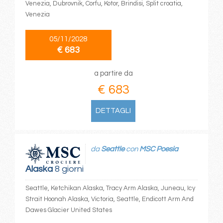
Venezia, Dubrovnik, Corfu, Kotor, Brindisi, Split croatia,
Venezia
05/11/2028
€ 683
a partire da
€ 683
DETTAGLI
da
Seattle
con
MSC Poesia
Alaska
8 giorni
Seattle, Ketchikan Alaska, Tracy Arm Alaska, Juneau, Icy
Strait Hoonah Alaska, Victoria, Seattle, Endicott Arm And
Dawes Glacier United States