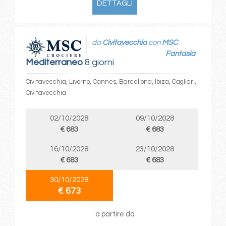
DETTAGLI
da
Civitavecchia
con
MSC
Fantasia
Mediterraneo
8 giorni
Civitavecchia, Livorno, Cannes, Barcellona, Ibiza, Cagliari,
Civitavecchia
02/10/2028
09/10/2028
€ 683
€ 683
16/10/2028
23/10/2028
€ 683
€ 683
30/10/2028
€ 673
a partire da