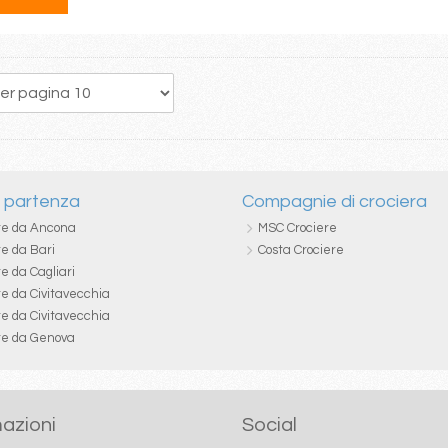
146
147
148
149
150
151
152
153
154
i partenza
Compagnie di crociera
re da Ancona
MSC Crociere
re da Bari
Costa Crociere
e da Cagliari
re da Civitavecchia
re da Civitavecchia
re da Genova
azioni
Social