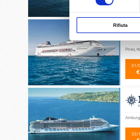
€
Rifiuta
Pireo, K
01/
€
Amburgo
22/