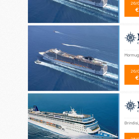
26/
€
Mormuga
26/
€
Brindisi