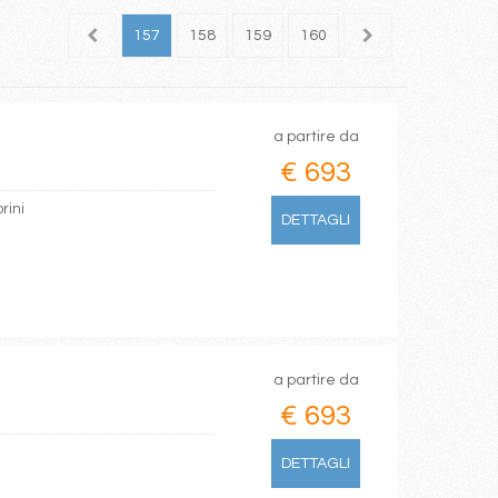
155
156
157
158
159
160
161
162
163
a partire da
€ 693
rini
DETTAGLI
a partire da
€ 693
DETTAGLI