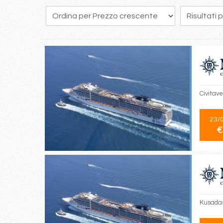
137
138
139
140
141
142
143
144
145
Civitav
23/
€
Kusadas