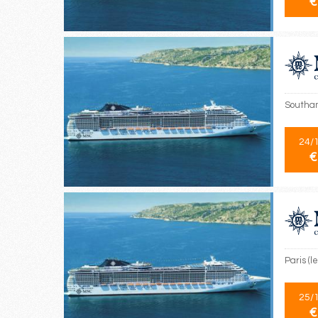
€
Southam
24/
€
Paris (
25/
€