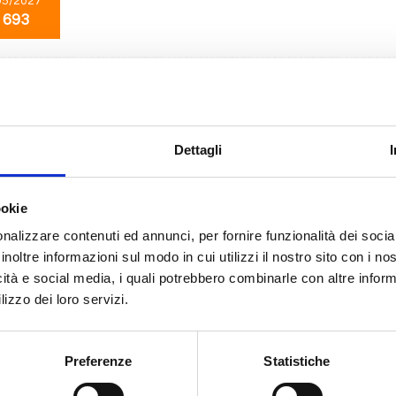
05/2027
 693
Mediterraneo
8 giorni
da
Split croatia
con
MSC Armonia
oatia, Venezia, Dubrovnik, Corfu, Kotor, Brindisi, Split croatia, Zadar
Dettagli
05/2027
ookie
 693
nalizzare contenuti ed annunci, per fornire funzionalità dei socia
inoltre informazioni sul modo in cui utilizzi il nostro sito con i n
icità e social media, i quali potrebbero combinarle con altre inform
Mediterraneo
8 giorni
lizzo dei loro servizi.
da
Venezia
con
MSC Armonia
 Dubrovnik, Corfu, Kotor, Brindisi, Split croatia, Venezia, Zadar
Preferenze
Statistiche
05/2027