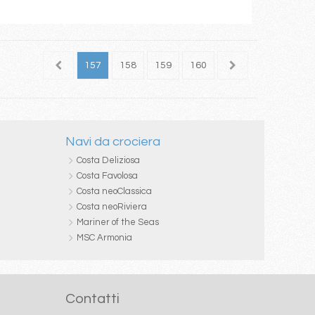
155
156
157
158
159
160
161
162
163
Navi da crociera
Costa Deliziosa
Costa Favolosa
Costa neoClassica
Costa neoRiviera
Mariner of the Seas
MSC Armonia
Contatti