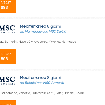
04/2027
 693
Mediterraneo
8 giorni
da
Mormugao
con
MSC Divina
o, Santorini, Napoli, Civitavecchia, Mykonos, Mormugao
04/2027
 693
Mediterraneo
8 giorni
da
Brindisi
con
MSC Armonia
, Split croatia, Venezia, Dubrovnik, Corfu, Kotor, Brindisi, Zadar