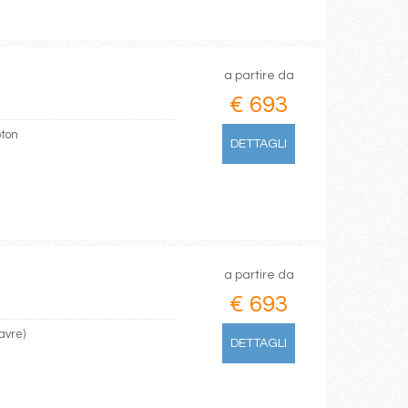
a partire da
€ 693
pton
DETTAGLI
a partire da
€ 693
avre)
DETTAGLI