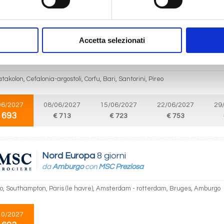
 693
Accetta selezionati
Mediterraneo
8 giorni
da
Pireo
con
MSC Sinfonia
atakolon, Cefalonia-argostoli, Corfu, Bari, Santorini, Pireo
06/2027
08/06/2027
15/06/2027
22/06/2027
29
 693
€ 713
€ 723
€ 753
Nord Europa
8 giorni
da
Amburgo
con
MSC Preziosa
, Southampton, Paris (le havre), Amsterdam - rotterdam, Bruges, Amburgo
10/2027