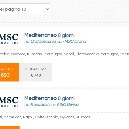
146
147
148
149
150
151
152
153
154
Mediterraneo
8 giorni
da
Civitavecchia
con
MSC Divina
ecchia, Mykonos, Kusadasi, Mormugao, Napoli, Civitavecchia, Mormugao, Santo
04/2027
30/04/2027
 693
€ 743
Mediterraneo
8 giorni
da
Kusadasi
con
MSC Divina
i, Mormugao, Napoli, Civitavecchia, Mykonos, Kusadasi