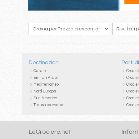
137
138
139
140
141
142
143
144
145
Destinazioni
Porti d
Caraibi
Crocie
Emirati Arabi
Crocie
Mediterraneo
Crocier
Nord Europa
Crocie
Sud America
Crocie
Transoceaniche
Crocie
LeCrociere.net
Inform