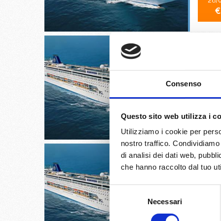
28/
€
Split cr
Consenso
29/
Questo sito web utilizza i c
€
Utilizziamo i cookie per perso
nostro traffico. Condividiamo 
di analisi dei dati web, pubbl
che hanno raccolto dal tuo uti
Selezione
Venezia,
Necessari
del
consenso
30/