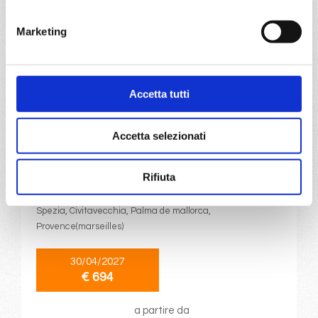
a partire da
Marketing
€ 694
DETTAGLI
Accetta tutti
da
Palma de mallorca
con
MSC
Accetta selezionati
World
Mediterraneo
8 giorni
Europa
Rifiuta
Palma de mallorca, Barcellona, Marsiglia, Genova, La
Spezia, Civitavecchia, Palma de mallorca,
Provence(marseilles)
30/04/2027
€ 694
a partire da