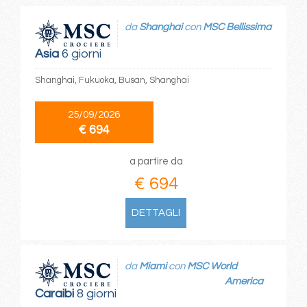
da
Shanghai
con
MSC Bellissima
Asia
6 giorni
Shanghai, Fukuoka, Busan, Shanghai
25/09/2026
€ 694
a partire da
€ 694
DETTAGLI
da
Miami
con
MSC World
America
Caraibi
8 giorni