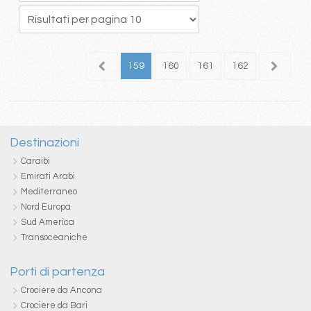
55
156
157
158
159
160
161
162
163
1
Destinazioni
Caraibi
Emirati Arabi
Mediterraneo
Nord Europa
Sud America
Transoceaniche
Porti di partenza
Crociere da Ancona
Crociere da Bari