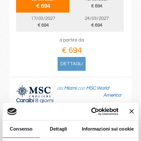
€ 694
€ 694
17/03/2027
24/03/2027
€ 694
€ 694
a partire da
€ 694
DETTAGLI
da
Miami
con
MSC World
America
Caraibi
8 giorni
Miami, Puerto Plata, San Juan, Ocean Cay Msc Marine
Reserve, Miami
Consenso
Dettagli
Informazioni sui cookie
06/03/2027
20/03/2027