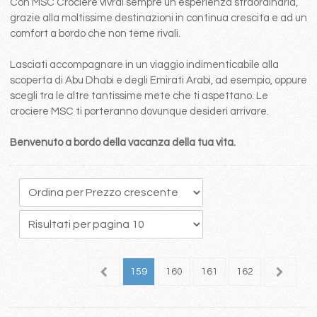
Con MSC Crociere vivrai sempre un esperienza straordinaria,
grazie alla moltissime destinazioni in continua crescita e ad un
comfort a bordo che non teme rivali.
Lasciati accompagnare in un viaggio indimenticabile alla
scoperta di Abu Dhabi e degli Emirati Arabi, ad esempio, oppure
scegli tra le altre tantissime mete che ti aspettano. Le
crociere MSC ti porteranno dovunque desideri arrivare.
Benvenuto a bordo della vacanza della tua vita.
55
156
157
158
159
160
161
162
163
1