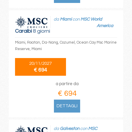
da
Miami
con
MSC World
America
Caraibi
8 giorni
Miami, Roatan, Da-Nang, Cozumel, Ocean Cay Msc Marine
Reserve, Miami
20/11/2027
€ 694
a partire da
€ 694
DETTAGLI
da
Galveston
con
MSC