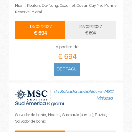
Miami, Roatan, Da-Nang, Cozumel, Ocean Cay Msc Marine
Reserve, Miami
13/02/2027
27/02/2027
€ 694
€ 694
a partire da
€ 694
DETTAGLI
da
Salvador de bahia
con
MSC
Virtuosa
Sud America
8 giorni
Salvador de bahia, Maceio, Sao paulo (santos), Buzios,
Salvador de bahia