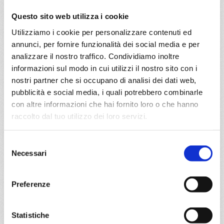
€ 694
€ 774
Questo sito web utilizza i cookie
a partire da
Utilizziamo i cookie per personalizzare contenuti ed
€ 694
annunci, per fornire funzionalità dei social media e per
analizzare il nostro traffico. Condividiamo inoltre
DETTAGLI
informazioni sul modo in cui utilizzi il nostro sito con i
nostri partner che si occupano di analisi dei dati web,
pubblicità e social media, i quali potrebbero combinarle
da
Sao paulo (santos)
con
MSC
con altre informazioni che hai fornito loro o che hanno
Virtuosa
raccolto dal tuo utilizzo dei loro servizi.
Sud America
8 giorni
Sao paulo (santos), Buzios, Salvador de bahia, Maceio, Sao
Selezione
paulo (santos)
Necessari
del
consenso
06/03/2027
13/03/2027
Preferenze
€ 694
€ 694
20/03/2027
27/03/2027
Statistiche
€ 694
€ 694