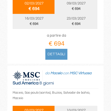
02/03/2027
09/03/2027
€ 694
€ 694
16/03/2027
23/03/2027
€ 694
€ 694
a partire da
€ 694
DETTAGLI
da
Maceio
con
MSC Virtuosa
Sud America
8 giorni
Maceio, Sao paulo (santos), Buzios, Salvador de bahia,
Maceio
03/03/2027
10/03/2027