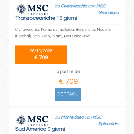
da
Civitavecchia
con
MSC
Grandiosa
Transoceaniche
18 giorni
Civitavecchia, Palma de mallorca, Barcellona, Madeira
(funchal), San Juan, Miami, Port Canaveral
28/10/2026
€ 709
a partire da
€ 709
DETTAGLI
da
Montevideo
con
MSC
Splendida
Sud America
9 giorni