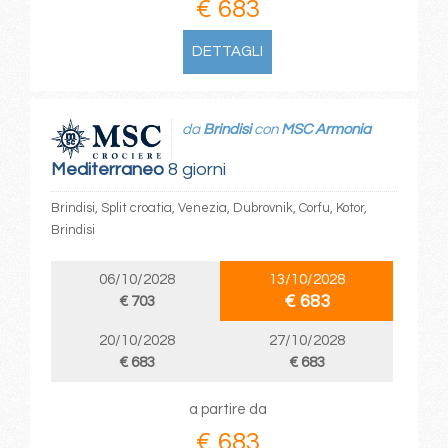
€ 683
DETTAGLI
da
Brindisi
con
MSC Armonia
Mediterraneo
8 giorni
Brindisi, Split croatia, Venezia, Dubrovnik, Corfu, Kotor,
Brindisi
06/10/2028
13/10/2028
€ 683
€ 703
20/10/2028
27/10/2028
€ 683
€ 683
a partire da
€ 683