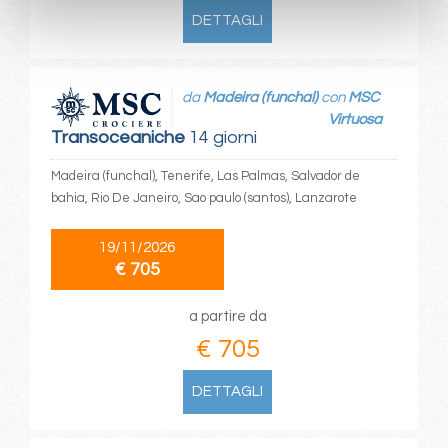
DETTAGLI
da
Madeira (funchal)
con
MSC
Virtuosa
Transoceaniche
14 giorni
Madeira (funchal), Tenerife, Las Palmas, Salvador de
bahia, Rio De Janeiro, Sao paulo (santos), Lanzarote
19/11/2026
€ 705
a partire da
€ 705
DETTAGLI