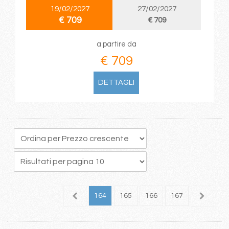
19/02/2027
27/02/2027
€ 709
€ 709
a partire da
€ 709
DETTAGLI
60
161
162
163
164
165
166
167
168
1