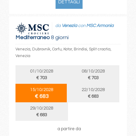
DETTAGLI
da
Venezia
con
MSC Armonia
Mediterraneo
8 giorni
Venezia, Dubrovnik, Corfu, Kotor, Brindisi, Split croatia,
Venezia
01/10/2028
08/10/2028
€ 703
€ 703
15/10/2028
22/10/2028
€ 683
€ 683
29/10/2028
€ 683
a partire da