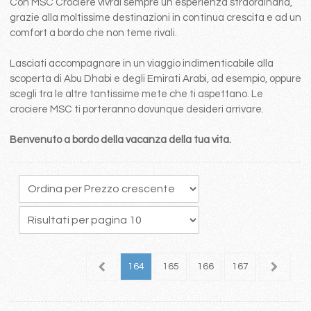
Con MSC Crociere vivrai sempre un esperienza straordinaria,
grazie alla moltissime destinazioni in continua crescita e ad un
comfort a bordo che non teme rivali.
Lasciati accompagnare in un viaggio indimenticabile alla
scoperta di Abu Dhabi e degli Emirati Arabi, ad esempio, oppure
scegli tra le altre tantissime mete che ti aspettano. Le
crociere MSC ti porteranno dovunque desideri arrivare.
Benvenuto a bordo della vacanza della tua vita.
60
161
162
163
164
165
166
167
168
1