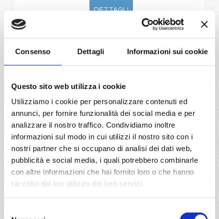
DETTAGLI
da
Pireo
con
MSC Orchestra
Consenso
Dettagli
Informazioni sui cookie
Mediterraneo
8 giorni
Questo sito web utilizza i cookie
Pireo, Katakolon, Cefalonia-argostoli, Corfu, Bari, Santorini,
Pireo
Utilizziamo i cookie per personalizzare contenuti ed
annunci, per fornire funzionalità dei social media e per
09/05/2028
16/05/2028
analizzare il nostro traffico. Condividiamo inoltre
€ 703
€ 713
informazioni sul modo in cui utilizzi il nostro sito con i
nostri partner che si occupano di analisi dei dati web,
23/05/2028
30/05/2028
pubblicità e social media, i quali potrebbero combinarle
€ 723
€ 813
con altre informazioni che hai fornito loro o che hanno
raccolto dal tuo utilizzo dei loro servizi.
a partire da
€ 703
Selezione