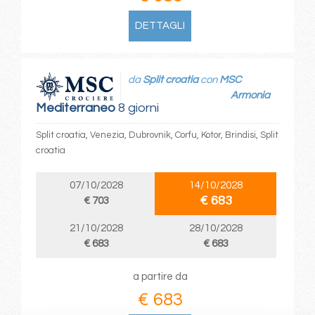
DETTAGLI
da
Split croatia
con
MSC
Armonia
Mediterraneo
8 giorni
Split croatia, Venezia, Dubrovnik, Corfu, Kotor, Brindisi, Split
croatia
07/10/2028
14/10/2028
€ 683
€ 703
21/10/2028
28/10/2028
€ 683
€ 683
a partire da
€ 683