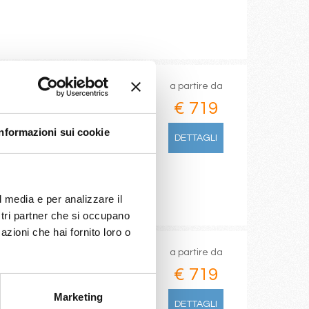
a partire da
€ 719
arsiglia, Tarragona,
Informazioni sui cookie
DETTAGLI
l media e per analizzare il
ostri partner che si occupano
azioni che hai fornito loro o
a partire da
€ 719
Marketing
 canal
DETTAGLI