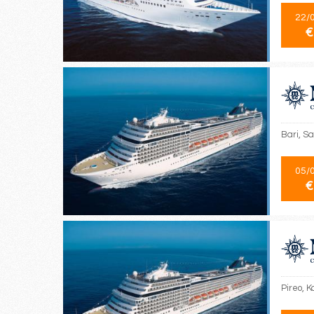
22/
€
Bari, Sa
05/
€
Pireo, K