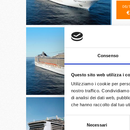
06/
€
Tarragon
Consenso
Provenc
Questo sito web utilizza i c
08/
€
Utilizziamo i cookie per perso
nostro traffico. Condividiamo 
di analisi dei dati web, pubbl
che hanno raccolto dal tuo uti
Selezione
Necessari
del
Barcello