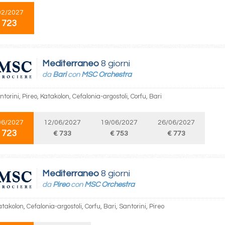
02/2027
 723
Mediterraneo
8 giorni
da
Bari
con
MSC Orchestra
ntorini, Pireo, Katakolon, Cefalonia-argostoli, Corfu, Bari
06/2027
12/06/2027
19/06/2027
26/06/2027
 723
€ 733
€ 753
€ 773
Mediterraneo
8 giorni
da
Pireo
con
MSC Orchestra
atakolon, Cefalonia-argostoli, Corfu, Bari, Santorini, Pireo