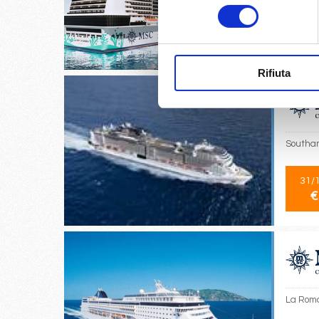
consenso
26/
€
Rifiuta
Southam
31/
€
La Roma