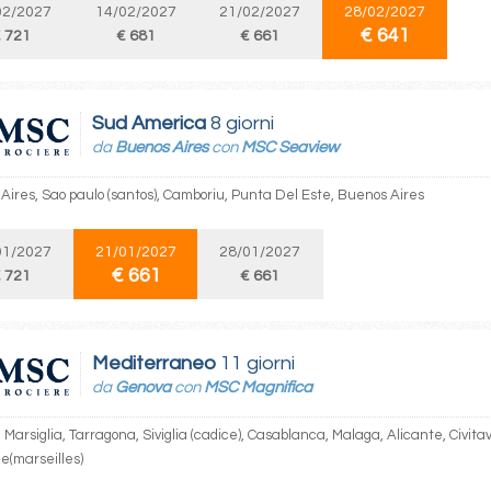
02/2027
14/02/2027
21/02/2027
28/02/2027
€ 641
 721
€ 681
€ 661
Sud America
8 giorni
da
Buenos Aires
con
MSC Seaview
Aires, Sao paulo (santos), Camboriu, Punta Del Este, Buenos Aires
01/2027
21/01/2027
28/01/2027
€ 661
 721
€ 661
Mediterraneo
11 giorni
da
Genova
con
MSC Magnifica
Marsiglia, Tarragona, Siviglia (cadice), Casablanca, Malaga, Alicante, Civit
e(marseilles)