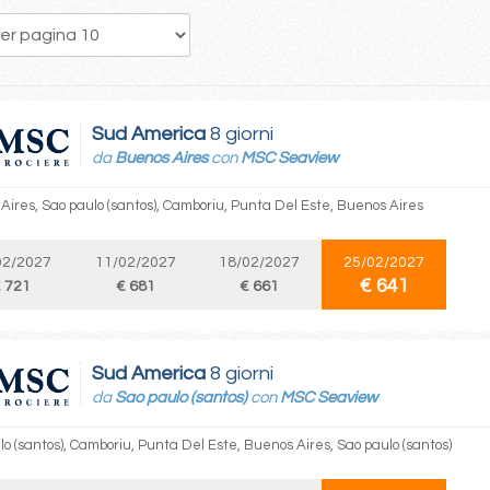
158
159
160
161
162
163
164
165
166
Sud America
8 giorni
da
Buenos Aires
con
MSC Seaview
Aires, Sao paulo (santos), Camboriu, Punta Del Este, Buenos Aires
02/2027
11/02/2027
18/02/2027
25/02/2027
€ 641
 721
€ 681
€ 661
Sud America
8 giorni
da
Sao paulo (santos)
con
MSC Seaview
lo (santos), Camboriu, Punta Del Este, Buenos Aires, Sao paulo (santos)