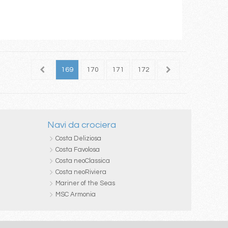
167
168
169
170
171
172
173
174
175
Navi da crociera
Costa Deliziosa
Costa Favolosa
Costa neoClassica
Costa neoRiviera
Mariner of the Seas
MSC Armonia