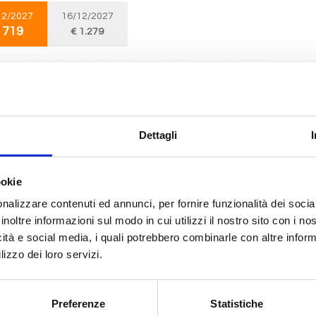
12/2027
16/12/2027
 719
€ 1.279
Mediterraneo
11 giorni
da
Tarragona
con
MSC Magnifica
a, Siviglia (cadice), Casablanca, Malaga, Alicante, Civitavecchia, Genova, M
Dettagli
e(marseilles)
ookie
12/2027
 719
nalizzare contenuti ed annunci, per fornire funzionalità dei socia
inoltre informazioni sul modo in cui utilizzi il nostro sito con i n
icità e social media, i quali potrebbero combinarle con altre inform
lizzo dei loro servizi.
Nord Europa
11 giorni
da
Barcellona
con
MSC Euribia
Preferenze
Statistiche
na, Alicante, Gibilterra, Siviglia (cadice), La Coruna, Bilbao, La rochelle, Kiel