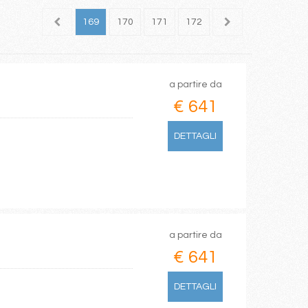
167
168
169
170
171
172
173
174
175
a partire da
€ 641
DETTAGLI
a partire da
€ 641
DETTAGLI