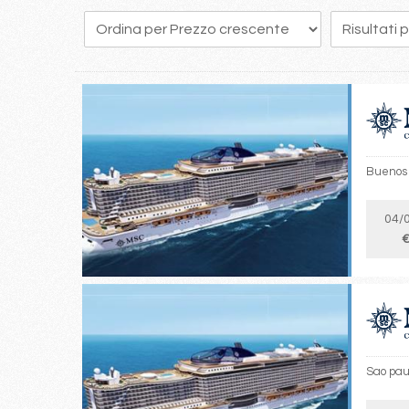
149
150
151
152
153
154
155
156
157
Buenos 
04/
€
Sao pau