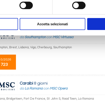
04/2028
 719
Accetta selezionati
Nord Europa
8 giorni
da
Southampton
con
MSC Virtuosa
pton, Brest, Lisbona, Vigo, Cherbourg, Southampton
10/2026
 723
Caraibi
8 giorni
da
La Romana
con
MSC Opera
na, Bridgetown, Fort De France, St. John S, Road Town, La Romana