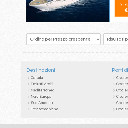
21/
€
149
150
151
152
153
154
155
156
157
Destinazioni
Porti d
Caraibi
Crocie
Emirati Arabi
Crocie
Mediterraneo
Crocier
Nord Europa
Crocie
Sud America
Crocie
Transoceaniche
Crocie