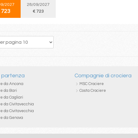
09/2027
28/09/2027
 723
€ 723
158
159
160
161
162
163
164
165
166
i partenza
Compagnie di crociera
re da Ancona
MSC Crociere
re da Bari
Costa Crociere
e da Cagliari
re da Civitavecchia
re da Civitavecchia
re da Genova