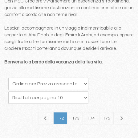
Con MSC Crociere vivrai sempre un esperienza straordinaria,
grazie alla moltissime destinazioni in continua crescita e ad un
comfort a bordo che non teme rivali.
Lasciati accompagnare in un viaggio indimenticabile alla
scoperta di Abu Dhabi e degli Emirati Arabi, ad esempio, oppure
scegli tra le altre tantissime mete che ti aspettano. Le
crociere MSC ti porteranno dovunque desideri arrivare.
Benvenuto a bordo della vacanza della tua vita.
68
169
170
171
172
173
174
175
176
1