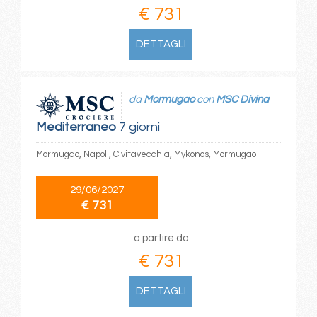
€ 731
DETTAGLI
da
Mormugao
con
MSC Divina
Mediterraneo
7 giorni
Mormugao, Napoli, Civitavecchia, Mykonos, Mormugao
29/06/2027
€ 731
a partire da
€ 731
DETTAGLI