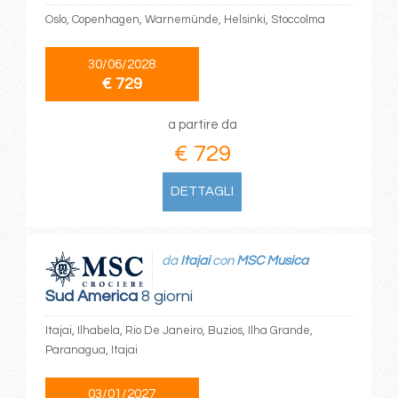
Oslo, Copenhagen, Warnemünde, Helsinki, Stoccolma
30/06/2028
€ 729
a partire da
€ 729
DETTAGLI
da
Itajai
con
MSC Musica
Sud America
8 giorni
Itajai, Ilhabela, Rio De Janeiro, Buzios, Ilha Grande,
Paranagua, Itajai
03/01/2027