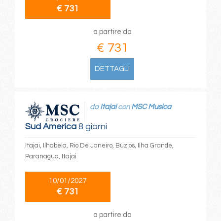
€ 731
a partire da
€ 731
DETTAGLI
da
Itajai
con
MSC Musica
Sud America
8 giorni
Itajai, Ilhabela, Rio De Janeiro, Buzios, Ilha Grande,
Paranagua, Itajai
10/01/2027
€ 731
a partire da