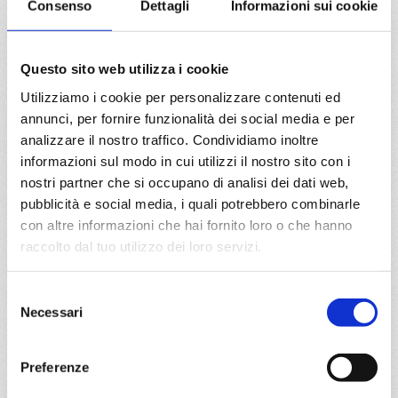
Consenso
Dettagli
Informazioni sui cookie
da
Rio De Janeiro
con
MSC
Musica
Sud America
8 giorni
Questo sito web utilizza i cookie
Utilizziamo i cookie per personalizzare contenuti ed
Rio De Janeiro, Buzios, Ilha Grande, Paranagua, Itajai,
annunci, per fornire funzionalità dei social media e per
Ilhabela, Rio De Janeiro
analizzare il nostro traffico. Condividiamo inoltre
informazioni sul modo in cui utilizzi il nostro sito con i
05/01/2027
12/01/2027
nostri partner che si occupano di analisi dei dati web,
€ 731
€ 731
pubblicità e social media, i quali potrebbero combinarle
19/01/2027
con altre informazioni che hai fornito loro o che hanno
€ 654
raccolto dal tuo utilizzo dei loro servizi.
a partire da
Selezione
€ 654
Necessari
del
consenso
DETTAGLI
Preferenze