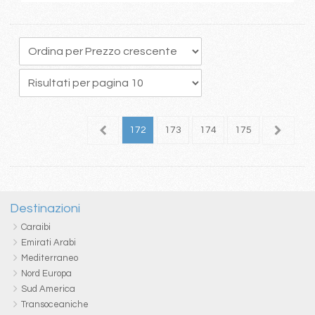
68
169
170
171
172
173
174
175
176
1
Destinazioni
Caraibi
Emirati Arabi
Mediterraneo
Nord Europa
Sud America
Transoceaniche