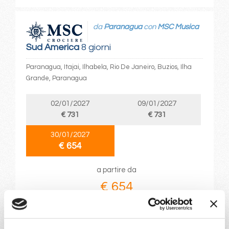
da
Paranagua
con
MSC Musica
Sud America
8 giorni
Paranagua, Itajai, Ilhabela, Rio De Janeiro, Buzios, Ilha
Grande, Paranagua
02/01/2027
09/01/2027
€ 731
€ 731
30/01/2027
€ 654
a partire da
€ 654
DETTAGLI