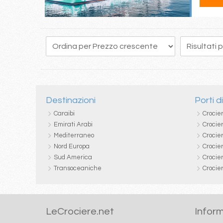
161
162
163
164
165
166
167
168
169
Destinazioni
Porti d
Caraibi
Crocie
Emirati Arabi
Crocie
Mediterraneo
Crocier
Nord Europa
Crocie
Sud America
Crocie
Transoceaniche
Crocie
LeCrociere.net
Inform