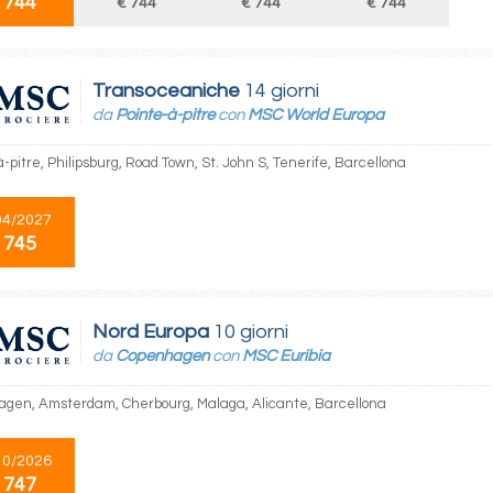
 744
€ 744
€ 744
€ 744
Transoceaniche
14 giorni
da
Pointe-à-pitre
con
MSC World Europa
-pitre, Philipsburg, Road Town, St. John S, Tenerife, Barcellona
04/2027
 745
Nord Europa
10 giorni
da
Copenhagen
con
MSC Euribia
gen, Amsterdam, Cherbourg, Malaga, Alicante, Barcellona
10/2026
 747