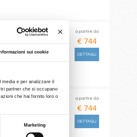
a partire da
€ 744
es)
Informazioni sui cookie
DETTAGLI
l media e per analizzare il
ostri partner che si occupano
azioni che hai fornito loro o
a partire da
€ 744
s)
DETTAGLI
Marketing