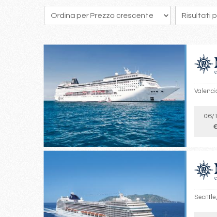
161
162
163
164
165
166
167
168
169
Valencia
06/
€
Seattle