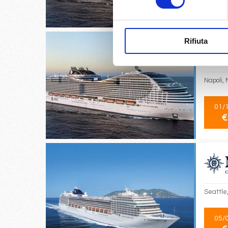
€
Rifiuta
Napoli, 
01/
€
Seattle
05/