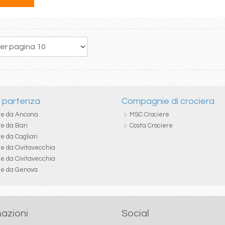
170
171
172
173
174
175
176
177
178
i partenza
Compagnie di crociera
re da Ancona
MSC Crociere
re da Bari
Costa Crociere
e da Cagliari
re da Civitavecchia
re da Civitavecchia
re da Genova
azioni
Social