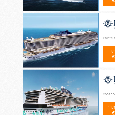
€
Pointe-à
11/
€
Copenha
11/
€