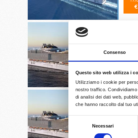
17/
€
Messina,
Consenso
20/
Questo sito web utilizza i c
€
Utilizziamo i cookie per perso
nostro traffico. Condividiamo 
di analisi dei dati web, pubbl
che hanno raccolto dal tuo uti
Selezione
Genova, 
Necessari
del
consenso
31/