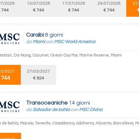
07/2028
10/07/2028
17/07/2028
24/07/2028
31
 744
€ 744
€ 744
€ 744
Caraibi
8 giorni
da
Miami
con
MSC World America
Roatan, Da-Nang, Cozumel, Ocean Cay Msc Marine Reserve, Miami
03/2027
27/03/2027
 744
€ 824
Transoceaniche
14 giorni
da
Salvador de bahia
con
MSC Divina
r de bahia, Maceio, Tenerife, Casablanca, Gibilterra, Alicante, Barcellona, 