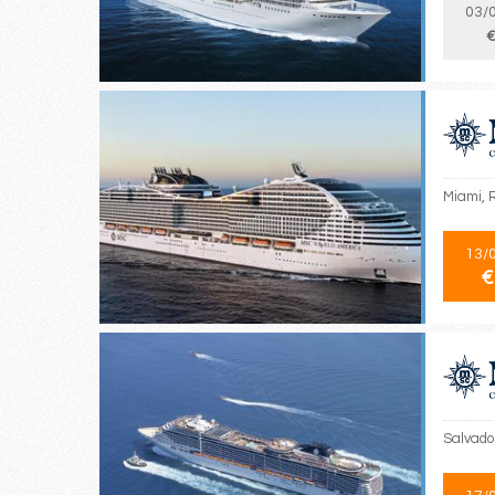
03/
€
Miami, 
13/
€
Salvado