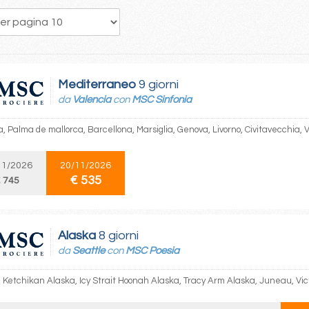
170
171
172
173
174
175
176
177
178
Mediterraneo
9 giorni
da
Valencia
con
MSC Sinfonia
, Palma de mallorca, Barcellona, Marsiglia, Genova, Livorno, Civitavecchia, 
11/2026
20/11/2026
€ 535
 745
Alaska
8 giorni
da
Seattle
con
MSC Poesia
, Ketchikan Alaska, Icy Strait Hoonah Alaska, Tracy Arm Alaska, Juneau, Vict