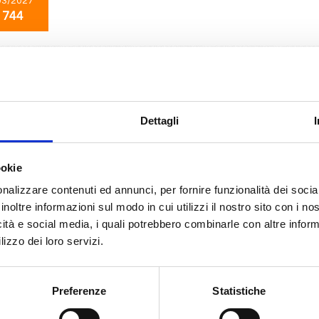
03/2027
 744
Mediterraneo
8 giorni
da
Messina
con
MSC World Asia
 Valletta, Barcellona, Marsiglia, Genova, Napoli, Messina, Provence(marseill
Dettagli
04/2027
27/04/2027
ookie
 744
€ 744
nalizzare contenuti ed annunci, per fornire funzionalità dei socia
inoltre informazioni sul modo in cui utilizzi il nostro sito con i n
icità e social media, i quali potrebbero combinarle con altre inform
Mediterraneo
8 giorni
lizzo dei loro servizi.
da
Genova
con
MSC World Asia
Napoli, Messina, Valletta, Barcellona, Marsiglia, Genova, Provence(marseille
Preferenze
Statistiche
10/2027