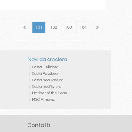
179
180
181
182
183
184
185
186
187
Navi da crociera
Costa Deliziosa
Costa Favolosa
Costa neoClassica
Costa neoRiviera
Mariner of the Seas
MSC Armonia
Contatti