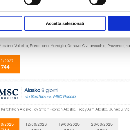
 744
Accetta selezionati
Mediterraneo
8 giorni
da
Napoli
con
MSC World Asia
Messina, Valletta, Barcellona, Marsiglia, Genova, Civitavecchia, Provence(mar
11/2027
 744
Alaska
8 giorni
da
Seattle
con
MSC Poesia
, Ketchikan Alaska, Icy Strait Hoonah Alaska, Tracy Arm Alaska, Juneau, Vict
06/2028
12/06/2028
19/06/2028
26/06/2028