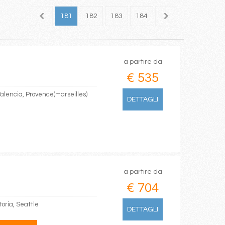
179
180
181
182
183
184
185
186
187
a partire da
€ 535
Valencia, Provence(marseilles)
DETTAGLI
a partire da
€ 704
oria, Seattle
DETTAGLI