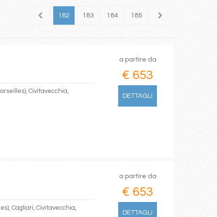
180
181
182
183
184
185
186
187
188
a partire da
€ 653
rseilles), Civitavecchia,
DETTAGLI
a partire da
€ 653
es), Cagliari, Civitavecchia,
DETTAGLI