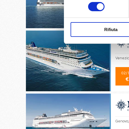
consenso
18/
€
Rifiuta
Venezia,
02/
€
Genova,