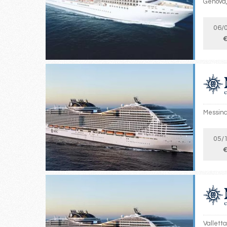
Genova, 
06/
€
Messina,
05/
€
Valletta