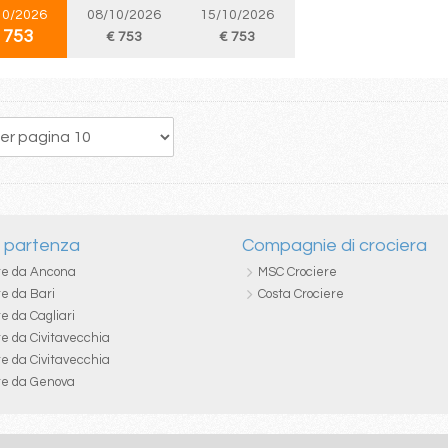
10/2026
08/10/2026
15/10/2026
 753
€ 753
€ 753
171
172
173
174
175
176
177
178
179
i partenza
Compagnie di crociera
re da Ancona
MSC Crociere
re da Bari
Costa Crociere
e da Cagliari
re da Civitavecchia
re da Civitavecchia
re da Genova