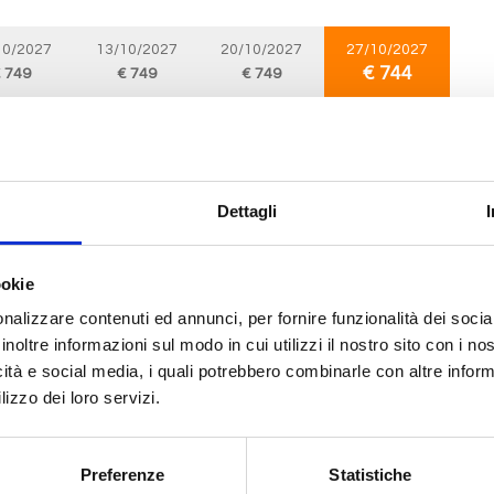
10/2027
13/10/2027
20/10/2027
27/10/2027
€ 744
 749
€ 749
€ 749
Nord Europa
8 giorni
da
Amsterdam - rotterdam
con
MSC Preziosa
Dettagli
am - rotterdam, Paris (le havre), Southampton, Amburgo, Bruges, Amsterda
ookie
04/2027
14/04/2027
 749
€ 833
nalizzare contenuti ed annunci, per fornire funzionalità dei socia
inoltre informazioni sul modo in cui utilizzi il nostro sito con i n
icità e social media, i quali potrebbero combinarle con altre inform
lizzo dei loro servizi.
Nord Europa
12 giorni
da
Civitavecchia
con
MSC Meraviglia
Preferenze
Statistiche
cchia, Tarragona, Malaga, Siviglia (cadice), Lisbona, Vigo, Cherbourg, South