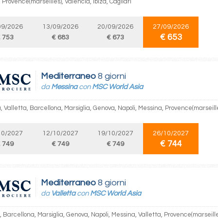
Provence(marseilles), Valencia, Ibiza, Cagliari
09/2026
13/09/2026
20/09/2026
27/09/2026
€ 653
 753
€ 683
€ 673
Mediterraneo
8 giorni
da
Messina
con
MSC World Asia
 Valletta, Barcellona, Marsiglia, Genova, Napoli, Messina, Provence(marseill
10/2027
12/10/2027
19/10/2027
26/10/2027
€ 744
 749
€ 749
€ 749
Mediterraneo
8 giorni
da
Valletta
con
MSC World Asia
, Barcellona, Marsiglia, Genova, Napoli, Messina, Valletta, Provence(marseill