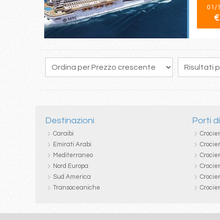
01/
€
162
163
164
165
166
167
168
169
170
Destinazioni
Porti d
Caraibi
Crocie
Emirati Arabi
Crocie
Mediterraneo
Crocier
Nord Europa
Crocie
Sud America
Crocie
Transoceaniche
Crocie