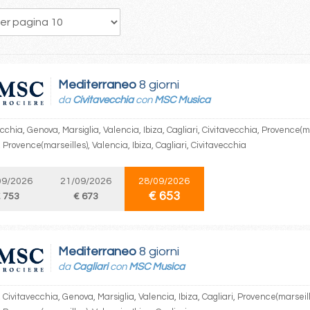
171
172
173
174
175
176
177
178
179
Mediterraneo
8 giorni
da
Civitavecchia
con
MSC Musica
cchia, Genova, Marsiglia, Valencia, Ibiza, Cagliari, Civitavecchia, Provence(ma
Provence(marseilles), Valencia, Ibiza, Cagliari, Civitavecchia
09/2026
21/09/2026
28/09/2026
€ 653
 753
€ 673
Mediterraneo
8 giorni
da
Cagliari
con
MSC Musica
, Civitavecchia, Genova, Marsiglia, Valencia, Ibiza, Cagliari, Provence(marseill