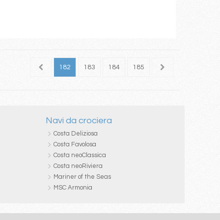
180
181
182
183
184
185
186
187
188
Navi da crociera
Costa Deliziosa
Costa Favolosa
Costa neoClassica
Costa neoRiviera
Mariner of the Seas
MSC Armonia