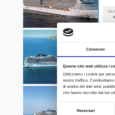
06/
€
Consenso
Amsterd
Questo sito web utilizza i c
07/
€
Utilizziamo i cookie per perso
nostro traffico. Condividiamo 
di analisi dei dati web, pubbl
che hanno raccolto dal tuo uti
Selezione
Necessari
del
Civitave