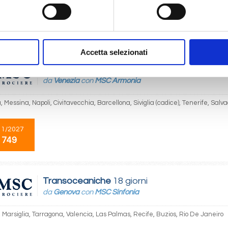
05/2027
 749
Accetta selezionati
Transoceaniche
18 giorni
da
Venezia
con
MSC Armonia
 Messina, Napoli, Civitavecchia, Barcellona, Siviglia (cadice), Tenerife, Salv
11/2027
 749
Transoceaniche
18 giorni
da
Genova
con
MSC Sinfonia
 Marsiglia, Tarragona, Valencia, Las Palmas, Recife, Buzios, Rio De Janeiro