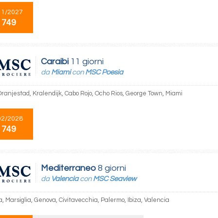
11/2027
 749
Caraibi
11 giorni
da
Miami
con
MSC Poesia
Oranjestad, Kralendijk, Cabo Rojo, Ocho Rios, George Town, Miami
02/2028
 749
Mediterraneo
8 giorni
da
Valencia
con
MSC Seaview
, Marsiglia, Genova, Civitavecchia, Palermo, Ibiza, Valencia