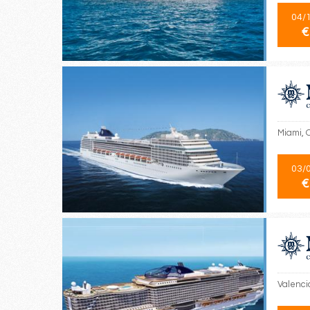
04/
€
Miami, 
03/
€
Valencia