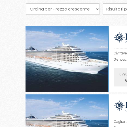
162
163
164
165
166
167
168
169
170
Civitave
Genova, 
07/
€
Cagliari