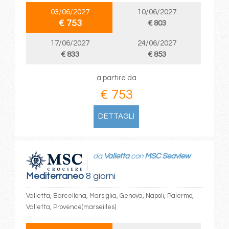
03/06/2027
10/06/2027
€ 753
€ 803
17/06/2027
24/06/2027
€ 833
€ 853
a partire da
€ 753
DETTAGLI
da
Valletta
con
MSC Seaview
Mediterraneo
8 giorni
Valletta, Barcellona, Marsiglia, Genova, Napoli, Palermo,
Valletta, Provence(marseilles)