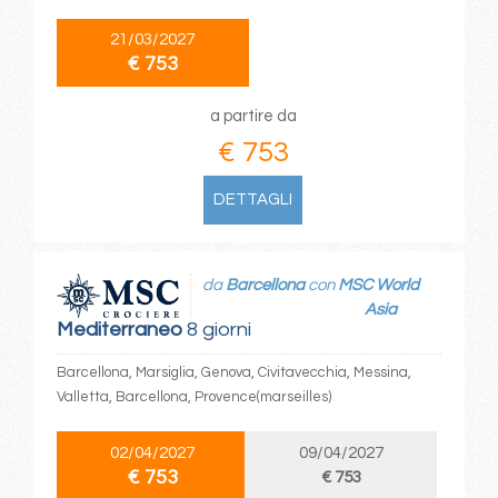
21/03/2027
€ 753
a partire da
€ 753
DETTAGLI
da
Barcellona
con
MSC World
Asia
Mediterraneo
8 giorni
Barcellona, Marsiglia, Genova, Civitavecchia, Messina,
Valletta, Barcellona, Provence(marseilles)
02/04/2027
09/04/2027
€ 753
€ 753