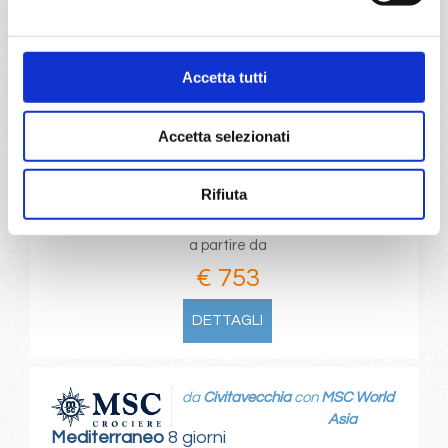
da
Genova
con
MSC World Asia
Mediterraneo
8 giorni
Accetta tutti
Genova, Civitavecchia, Messina, Valletta, Barcellona,
Marsiglia, Genova, Provence(marseilles)
Accetta selezionati
11/04/2027
Rifiuta
€ 753
a partire da
€ 753
DETTAGLI
da
Civitavecchia
con
MSC World
Asia
Mediterraneo
8 giorni