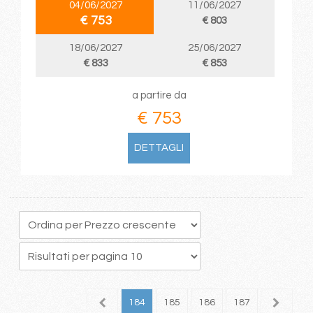
04/06/2027
11/06/2027
€ 753
€ 803
18/06/2027
25/06/2027
€ 833
€ 853
a partire da
€ 753
DETTAGLI
80
181
182
183
184
185
186
187
188
1