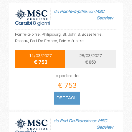
da
Pointe-à-pitre
con
MSC
Seaview
Caraibi
8 giorni
Pointe-à-pitre, Philipsburg, St. John S, Basseterre,
Roseau, Fort De France, Pointe-à-pitre
14/03/2027
28/03/2027
€ 753
€ 853
a partire da
€ 753
DETTAGLI
da
Fort De France
con
MSC
Seaview