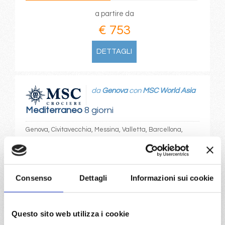
a partire da
€ 753
DETTAGLI
da
Genova
con
MSC World Asia
Mediterraneo
8 giorni
Genova, Civitavecchia, Messina, Valletta, Barcellona,
Marsiglia, Genova, Provence(marseilles)
04/04/2027
€ 753
Consenso
Dettagli
Informazioni sui cookie
a partire da
Questo sito web utilizza i cookie
€ 753