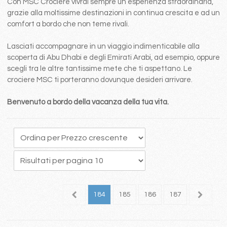
Con MSC Crociere vivrai sempre un esperienza straordinaria,
grazie alla moltissime destinazioni in continua crescita e ad un
comfort a bordo che non teme rivali.
Lasciati accompagnare in un viaggio indimenticabile alla
scoperta di Abu Dhabi e degli Emirati Arabi, ad esempio, oppure
scegli tra le altre tantissime mete che ti aspettano. Le
crociere MSC ti porteranno dovunque desideri arrivare.
Benvenuto a bordo della vacanza della tua vita.
80
181
182
183
184
185
186
187
188
1