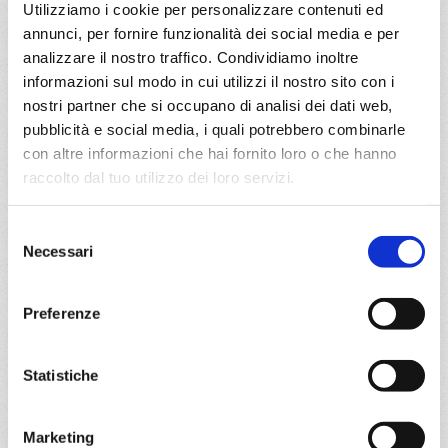
Utilizziamo i cookie per personalizzare contenuti ed
DETTAGLI
annunci, per fornire funzionalità dei social media e per
analizzare il nostro traffico. Condividiamo inoltre
informazioni sul modo in cui utilizzi il nostro sito con i
da
Civitavecchia
con
MSC World
nostri partner che si occupano di analisi dei dati web,
Asia
pubblicità e social media, i quali potrebbero combinarle
Mediterraneo
8 giorni
con altre informazioni che hai fornito loro o che hanno
raccolto dal tuo utilizzo dei loro servizi.
Civitavecchia, Messina, Valletta, Barcellona, Marsiglia,
Genova, Civitavecchia, Provence(marseilles)
Selezione
Necessari
05/04/2027
del
€ 753
consenso
Preferenze
a partire da
€ 753
Statistiche
DETTAGLI
Marketing