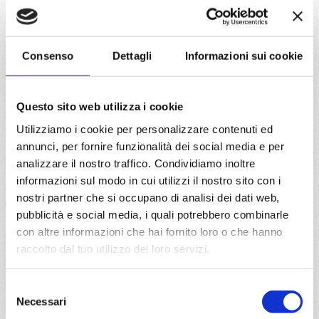
06/07/2027
13/07/2027
€ 783
€ 813
Consenso
Dettagli
Informazioni sui cookie
20/07/2027
27/07/2027
€ 813
€ 843
Questo sito web utilizza i cookie
a partire da
Utilizziamo i cookie per personalizzare contenuti ed
€ 783
annunci, per fornire funzionalità dei social media e per
analizzare il nostro traffico. Condividiamo inoltre
DETTAGLI
informazioni sul modo in cui utilizzi il nostro sito con i
nostri partner che si occupano di analisi dei dati web,
pubblicità e social media, i quali potrebbero combinarle
con altre informazioni che hai fornito loro o che hanno
da
Cannes
con
MSC Fantasia
raccolto dal tuo utilizzo dei loro servizi.
Mediterraneo
8 giorni
Selezione
Cannes, Barcellona, Ibiza, Cagliari, Civitavecchia, Livorno,
Necessari
Cannes
del