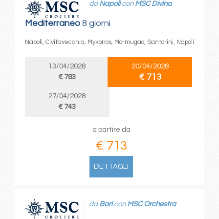
da
Napoli
con
MSC Divina
Mediterraneo
8 giorni
Napoli, Civitavecchia, Mykonos, Mormugao, Santorini, Napoli
13/04/2028
20/04/2028
€ 713
€ 783
27/04/2028
€ 743
a partire da
€ 713
DETTAGLI
da
Bari
con
MSC Orchestra