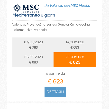
da
Valencia
con
MSC Musica
Mediterraneo
8 giorni
Valencia, Provence(marseilles), Genova, Civitavecchia,
Palermo, Ibiza, Valencia
07/09/2028
14/09/2028
€ 783
€ 683
21/09/2028
28/09/2028
€ 623
€ 683
a partire da
€ 623
DETTAGLI