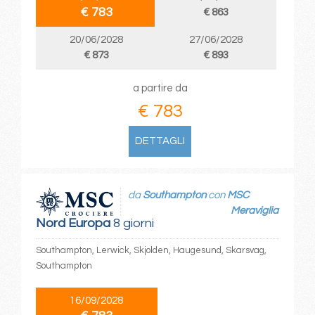
€ 783
€ 863
20/06/2028
27/06/2028
€ 873
€ 893
a partire da
€ 783
DETTAGLI
da
Southampton
con
MSC
Meraviglia
Nord Europa
8 giorni
Southampton, Lerwick, Skjolden, Haugesund, Skarsvag,
Southampton
16/09/2028