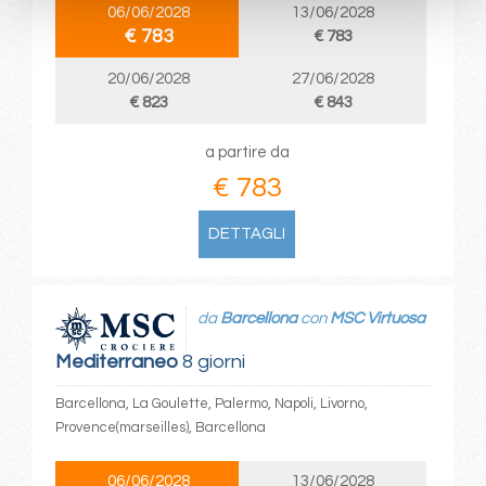
06/06/2028
13/06/2028
€ 783
€ 783
20/06/2028
27/06/2028
€ 823
€ 843
a partire da
€ 783
DETTAGLI
da
Barcellona
con
MSC Virtuosa
Mediterraneo
8 giorni
Barcellona, La Goulette, Palermo, Napoli, Livorno,
Provence(marseilles), Barcellona
06/06/2028
13/06/2028