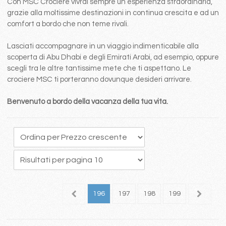
Con MSC Crociere vivrai sempre un esperienza straordinaria,
grazie alla moltissime destinazioni in continua crescita e ad un
comfort a bordo che non teme rivali.
Lasciati accompagnare in un viaggio indimenticabile alla
scoperta di Abu Dhabi e degli Emirati Arabi, ad esempio, oppure
scegli tra le altre tantissime mete che ti aspettano. Le
crociere MSC ti porteranno dovunque desideri arrivare.
Benvenuto a bordo della vacanza della tua vita.
92
193
194
195
196
197
198
199
200
2