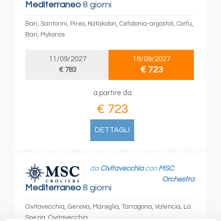
Mediterraneo
8 giorni
Bari, Santorini, Pireo, Katakolon, Cefalonia-argostoli, Corfu,
Bari, Mykonos
11/09/2027
18/09/2027
€ 723
€ 783
a partire da
€ 723
DETTAGLI
da
Civitavecchia
con
MSC
Orchestra
Mediterraneo
8 giorni
Civitavecchia, Genova, Marsiglia, Tarragona, Valencia, La
Spezia, Civitavecchia