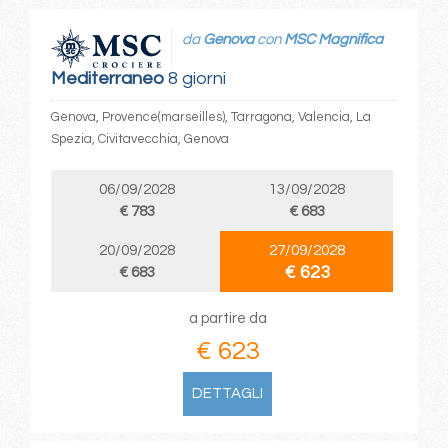
da
Genova
con
MSC Magnifica
Mediterraneo
8 giorni
Genova, Provence(marseilles), Tarragona, Valencia, La
Spezia, Civitavecchia, Genova
06/09/2028
13/09/2028
€ 783
€ 683
20/09/2028
27/09/2028
€ 623
€ 683
a partire da
€ 623
DETTAGLI