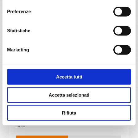
consenso
07/07/2027
14/07/2027
Preferenze
€ 783
€ 813
21/07/2027
28/07/2027
Statistiche
€ 813
€ 843
a partire da
Marketing
€ 783
DETTAGLI
Accetta tutti
Accetta selezionati
da
Pireo
con
MSC Orchestra
Mediterraneo
8 giorni
Rifiuta
Pireo, Katakolon, Cefalonia-argostoli, Corfu, Bari, Santorini,
Pireo