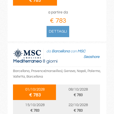
€ 783
a partire da
€ 783
DETTAGLI
da
Barcellona
con
MSC
Seashore
Mediterraneo
8 giorni
Barcellona, Provence(marseilles), Genova, Napoli, Palermo,
Valletta, Barcellona
01/10/2028
08/10/2028
€ 783
€ 783
15/10/2028
22/10/2028
€ 783
€ 783