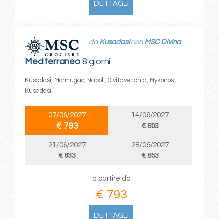
DETTAGLI
da
Kusadasi
con
MSC Divina
Mediterraneo
8 giorni
Kusadasi, Mormugao, Napoli, Civitavecchia, Mykonos,
Kusadasi
07/06/2027
14/06/2027
€ 793
€ 803
21/06/2027
28/06/2027
€ 833
€ 853
a partire da
€ 793
DETTAGLI