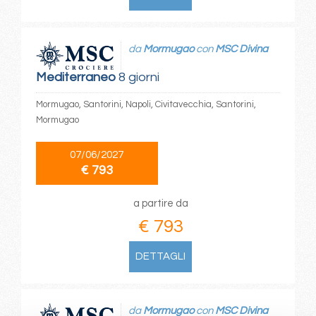
da
Mormugao
con
MSC Divina
Mediterraneo
8 giorni
Mormugao, Santorini, Napoli, Civitavecchia, Santorini,
Mormugao
07/06/2027
€ 793
a partire da
€ 793
DETTAGLI
da
Mormugao
con
MSC Divina