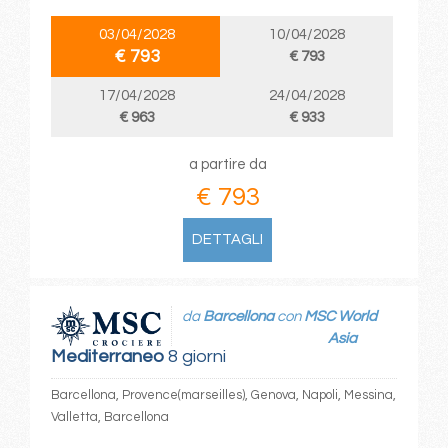
03/04/2028
10/04/2028
€ 793
€ 793
17/04/2028
24/04/2028
€ 963
€ 933
a partire da
€ 793
DETTAGLI
da
Barcellona
con
MSC World
Asia
Mediterraneo
8 giorni
Barcellona, Provence(marseilles), Genova, Napoli, Messina,
Valletta, Barcellona