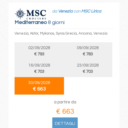
da
Venezia
con
MSC Lirica
Mediterraneo
8 giorni
Venezia, Kotor, Mykonos, Syros Grecia, Ancona, Venezia
02/09/2028
09/09/2028
€ 793
€ 783
16/09/2028
23/09/2028
€ 703
€ 703
30/09/2028
€ 663
a partire da
€ 663
DETTAGLI