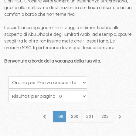
Con MSC Crociere vivrai sempre un esperienza straordinaria,
grazie alla moltissime destinazioni in continua crescita e ad un
comfort a bordo che non teme rivali.
Lasciati accompagnare in un viaggio indimenticabile alla
scoperta di Abu Dhabi e degli Emirati Arabi, ad esempio, oppure
scegli tra le altre tantissime mete che ti aspettano. Le
crociere MSC ti porteranno dovunque desideri arrivare.
Benvenuto a bordo della vacanza della tua vita.
95
196
197
198
199
200
201
202
203
2