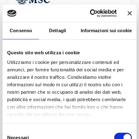
Mediterraneo
8 giorni
Mormugao, Mykonos, Napoli, Civitavecchia, Santorini,
Mormugao
Consenso
Dettagli
Informazioni sui cookie
27/09/2027
€ 793
Questo sito web utilizza i cookie
Utilizziamo i cookie per personalizzare contenuti ed
a partire da
annunci, per fornire funzionalità dei social media e per
€ 793
analizzare il nostro traffico. Condividiamo inoltre
informazioni sul modo in cui utilizzi il nostro sito con i
DETTAGLI
nostri partner che si occupano di analisi dei dati web,
pubblicità e social media, i quali potrebbero combinarle
con altre informazioni che hai fornito loro o che hanno
da
Barcellona
con
MSC World
raccolto dal tuo utilizzo dei loro servizi.
Asia
Mediterraneo
8 giorni
Selezione
Necessari
Barcellona, Provence(marseilles), Genova, Napoli, Messina,
del