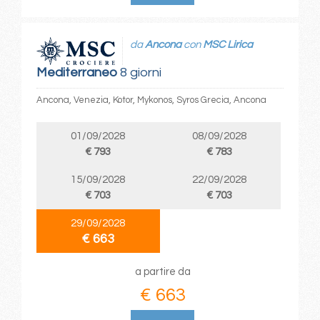
da
Ancona
con
MSC Lirica
Mediterraneo
8 giorni
Ancona, Venezia, Kotor, Mykonos, Syros Grecia, Ancona
01/09/2028
08/09/2028
€ 793
€ 783
15/09/2028
22/09/2028
€ 703
€ 703
29/09/2028
€ 663
a partire da
€ 663