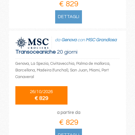
€ 829
DETTAGLI
da
Genova
con
MSC Grandiosa
Transoceaniche
20 giorni
Genova, La Spezia, Civitavecchia, Palma de mallorca,
Barcellona, Madeira (funchal), San Juan, Miami, Port
Canaveral
26/10/2026
€ 829
a partire da
€ 829