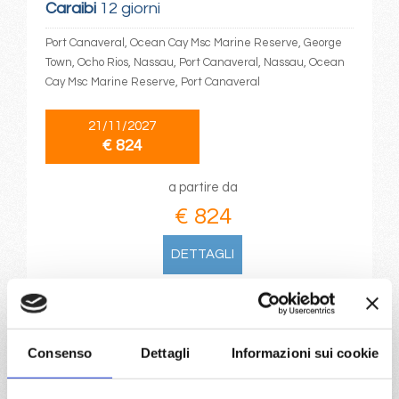
Caraibi
12 giorni
Port Canaveral, Ocean Cay Msc Marine Reserve, George
Town, Ocho Rios, Nassau, Port Canaveral, Nassau, Ocean
Cay Msc Marine Reserve, Port Canaveral
21/11/2027
€ 824
a partire da
€ 824
DETTAGLI
da
Miami
con
MSC World
America
Consenso
Dettagli
Informazioni sui cookie
Caraibi
8 giorni
Miami, Roatan, Da-Nang, Cozumel, Ocean Cay Msc Marine