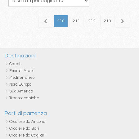
06
207
208
209
210
211
212
213
214
2
Destinazioni
Caraibi
Emirati Arabi
Mediterraneo
Nord Europa
Sud America
Transoceaniche
Porti di partenza
Crociere da Ancona
Crociere da Bari
Crociere da Cagliari