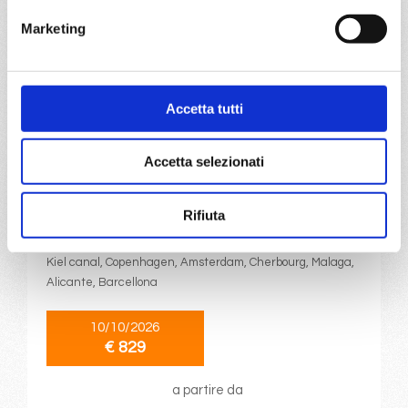
€ 824
€ 864
Marketing
a partire da
€ 824
Accetta tutti
DETTAGLI
Accetta selezionati
da
Kiel
con
MSC Euribia
Rifiuta
Nord Europa
11 giorni
Kiel canal, Copenhagen, Amsterdam, Cherbourg, Malaga,
Alicante, Barcellona
10/10/2026
€ 829
a partire da