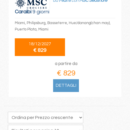
da
Miami
con
MSC Seashore
Caraibi
9 giorni
Miami, Philipsburg, Basseterre, Hue/danang(chan may),
Puerto Plata, Miami
18/12/2027
€ 829
a partire da
€ 829
DETTAGLI