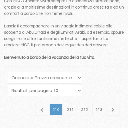
Con MSC Crociere vivrai sempre un esperienza straordinaria,
grazie alla moltissime destinazioni in continua crescita e ad un
comfort a bordo che non teme rivali.
Lasciati accompagnare in un viaggio indimenticabile alla
scoperta di Abu Dhabi e degli Emirati Arabi, ad esempio, oppure
scegli tra le altre tantissime mete che ti aspettano. Le
crociere MSC ti porteranno dovunque desideri arrivare.
Benvenuto a bordo della vacanza della tua vita.
06
207
208
209
210
211
212
213
214
2