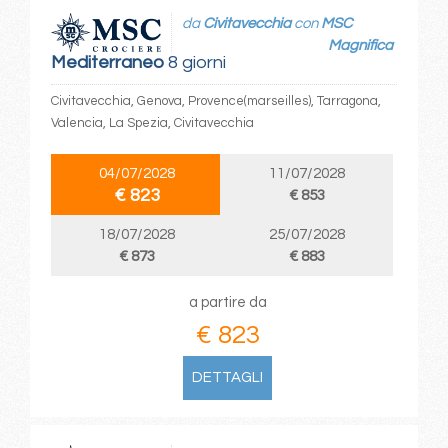
da
Civitavecchia
con
MSC
Magnifica
Mediterraneo
8 giorni
Civitavecchia, Genova, Provence(marseilles), Tarragona,
Valencia, La Spezia, Civitavecchia
04/07/2028
11/07/2028
€ 823
€ 853
18/07/2028
25/07/2028
€ 873
€ 883
a partire da
€ 823
DETTAGLI