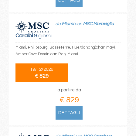
DETTAGLI
da
Miami
con
MSC Meraviglia
Caraibi
9 giorni
Miami, Philipsburg, Basseterre, Hue/danang(chan may),
Amber Cove Dominican Rep, Miami
19/12/2026
€ 829
a partire da
€ 829
DETTAGLI