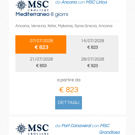
da
Ancona
con
MSC Lirica
Mediterraneo
8 giorni
Ancona, Venezia, Kotor, Mykonos, Syros Grecia, Ancona
07/07/2028
14/07/2028
€ 823
€ 823
21/07/2028
28/07/2028
€ 853
€ 923
a partire da
€ 823
DETTAGLI
da
Port Canaveral
con
MSC
Grandiosa