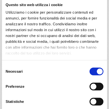
Reserve, Miami
Questo sito web utilizza i cookie
Utilizziamo i cookie per personalizzare contenuti ed
03/06/2028
17/06/2028
annunci, per fornire funzionalità dei social media e per
€ 824
€ 864
analizzare il nostro traffico. Condividiamo inoltre
informazioni sul modo in cui utilizzi il nostro sito con i
a partire da
nostri partner che si occupano di analisi dei dati web,
€ 824
pubblicità e social media, i quali potrebbero combinarle
con altre informazioni che hai fornito loro o che hanno
DETTAGLI
raccolto dal tuo utilizzo dei loro servizi.
Selezione
da
Miami
con
MSC World
Necessari
del
America
consenso
Caraibi
8 giorni
Preferenze
Miami, Puerto Plata, San Juan, Ocean Cay Msc Marine
Reserve, Miami
Statistiche
10/06/2028
24/06/2028