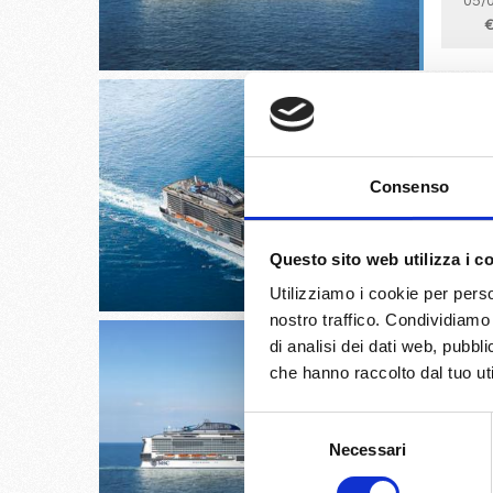
05/
€
Barcell
Consenso
05/
Questo sito web utilizza i c
€
Utilizziamo i cookie per perso
nostro traffico. Condividiamo 
di analisi dei dati web, pubbl
che hanno raccolto dal tuo uti
Selezione
Livorno,
Necessari
del
consenso
06/