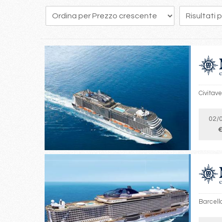
191
192
193
194
195
196
197
198
199
Civitav
02/
€
Barcello