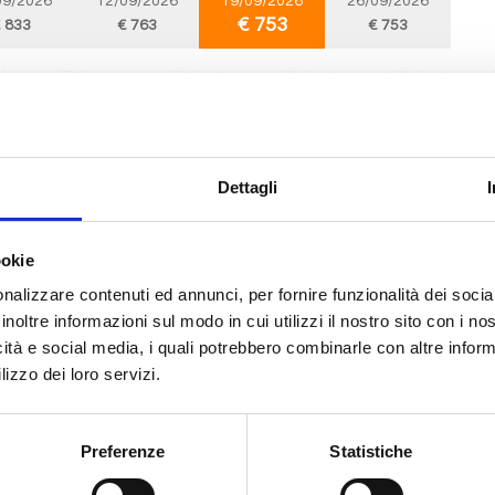
09/2026
12/09/2026
19/09/2026
26/09/2026
€ 753
 833
€ 763
€ 753
Mediterraneo
8 giorni
da
Barcellona
con
MSC Grandiosa
ona, Cannes, Genova, La Spezia, Civitavecchia, Palma de mallorca, Barcello
Dettagli
09/2026
12/09/2026
19/09/2026
26/09/2026
ookie
€ 753
 833
€ 763
€ 753
nalizzare contenuti ed annunci, per fornire funzionalità dei socia
inoltre informazioni sul modo in cui utilizzi il nostro sito con i n
icità e social media, i quali potrebbero combinarle con altre inform
Mediterraneo
8 giorni
lizzo dei loro servizi.
da
Livorno
con
MSC Meraviglia
 Marsiglia, Barcellona, La Goulette, Palermo, Napoli, Livorno, Provence(marsei
Preferenze
Statistiche
09/2026
13/09/2026
20/09/2026
27/09/2026