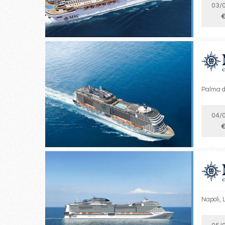
03/
€
Palma d
04/
€
Napoli, 