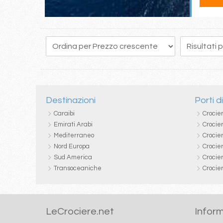
191
192
193
194
195
196
197
198
199
Destinazioni
Porti d
Caraibi
Crocie
Emirati Arabi
Crocie
Mediterraneo
Crocier
Nord Europa
Crocie
Sud America
Crocie
Transoceaniche
Crocie
LeCrociere.net
Inform