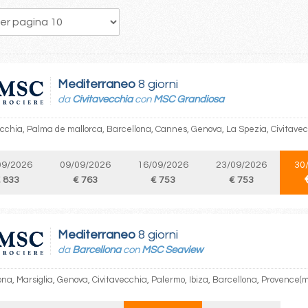
200
201
202
203
204
205
206
207
208
Mediterraneo
8 giorni
da
Civitavecchia
con
MSC Grandiosa
ecchia, Palma de mallorca, Barcellona, Cannes, Genova, La Spezia, Civitave
09/2026
09/09/2026
16/09/2026
23/09/2026
30
 833
€ 763
€ 753
€ 753
Mediterraneo
8 giorni
da
Barcellona
con
MSC Seaview
na, Marsiglia, Genova, Civitavecchia, Palermo, Ibiza, Barcellona, Provence(m