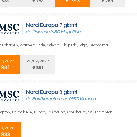
€ 753
 833
€ 763
€ 753
Nord Europa
7 giorni
da
Oslo
con
MSC Magnifica
openhagen, Warnemünde, Gdynia, Klaipeda, Riga, Stoccolma
07/2027
23/07/2027
 831
€ 881
Nord Europa
8 giorni
da
Southampton
con
MSC Virtuosa
pton, La rochelle, Bilbao, La Coruna, Cherbourg, Southampton
09/2026
 833