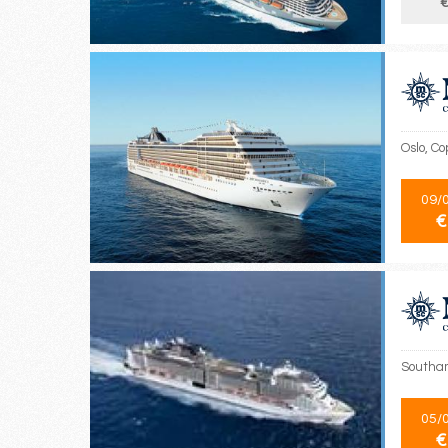
€
Oslo, C
09/
€
Southam
05/
€