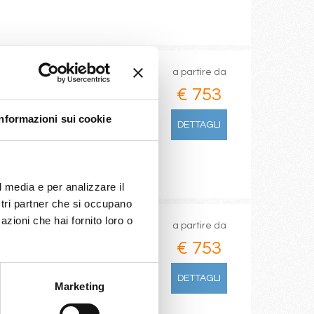
a partire da
€ 753
na
Informazioni sui cookie
DETTAGLI
l media e per analizzare il
ostri partner che si occupano
azioni che hai fornito loro o
a partire da
€ 753
lles)
DETTAGLI
Marketing