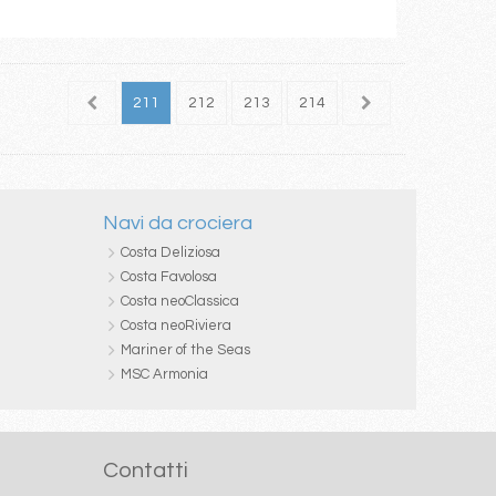
209
210
211
212
213
214
215
216
217
Navi da crociera
Costa Deliziosa
Costa Favolosa
Costa neoClassica
Costa neoRiviera
Mariner of the Seas
MSC Armonia
Contatti