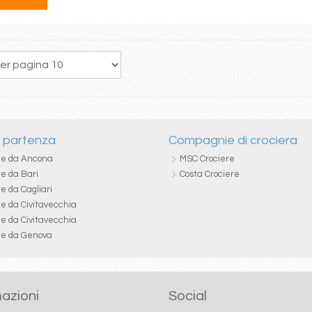
200
201
202
203
204
205
206
207
208
i partenza
Compagnie di crociera
re da Ancona
MSC Crociere
re da Bari
Costa Crociere
e da Cagliari
re da Civitavecchia
re da Civitavecchia
re da Genova
azioni
Social