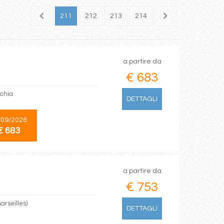
209
210
211
212
213
214
215
216
217
a partire da
€ 683
cchia
DETTAGLI
/09/2026
€ 683
a partire da
€ 753
arseilles)
DETTAGLI