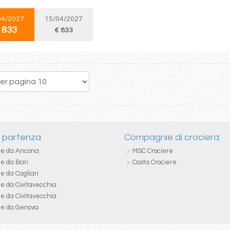
04/2027
15/04/2027
 833
€ 833
202
203
204
205
206
207
208
209
210
i partenza
Compagnie di crociera
re da Ancona
MSC Crociere
re da Bari
Costa Crociere
e da Cagliari
re da Civitavecchia
re da Civitavecchia
re da Genova