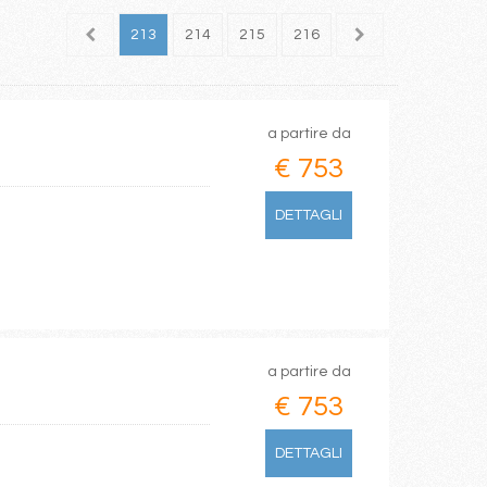
211
212
213
214
215
216
217
218
219
a partire da
€ 753
DETTAGLI
a partire da
€ 753
DETTAGLI