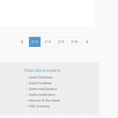
211
212
213
214
215
216
217
218
219
Navi da crociera
Costa Deliziosa
Costa Favolosa
Costa neoClassica
Costa neoRiviera
Mariner of the Seas
MSC Armonia