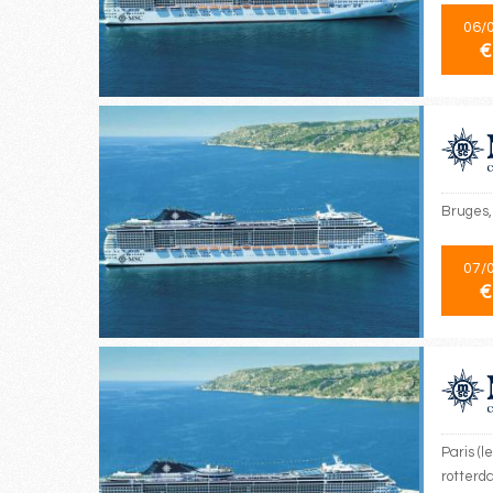
06/
€
Bruges,
07/
€
Paris (
rotterd