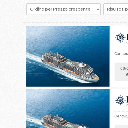
193
194
195
196
197
198
199
200
201
Cannes,
06/
€
Genova,