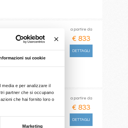
a partire da
€ 833
havre), Bruges, Amsterdam -
DETTAGLI
Informazioni sui cookie
l media e per analizzare il
ostri partner che si occupano
a partire da
azioni che hai fornito loro o
€ 833
pton, Bruges, Amsterdam -
DETTAGLI
Marketing