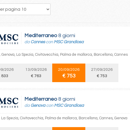
202
203
204
205
206
207
208
209
210
Mediterraneo
8 giorni
da
Cannes
con
MSC Grandiosa
 Genova, La Spezia, Civitavecchia, Palma de mallorca, Barcellona, Cannes
09/2026
13/09/2026
20/09/2026
27/09/2026
€ 753
 833
€ 763
€ 753
Mediterraneo
8 giorni
da
Genova
con
MSC Grandiosa
 La Spezia, Civitavecchia, Palma de mallorca, Barcellona, Cannes, Genova