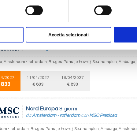
04/2027
09/04/2027
16/04/2027
 833
€ 833
€ 833
Accetta selezionati
Nord Europa
8 giorni
da
Amburgo
con
MSC Preziosa
, Amsterdam - rotterdam, Bruges, Paris (le havre), Southampton, Amburgo
04/2027
11/04/2027
18/04/2027
 833
€ 833
€ 833
Nord Europa
8 giorni
da
Amsterdam - rotterdam
con
MSC Preziosa
am - rotterdam, Bruges, Paris (le havre), Southampton, Amburgo, Amsterda