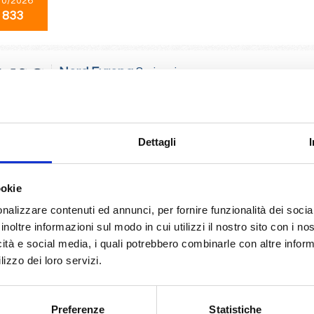
10/2026
 833
Nord Europa
8 giorni
da
Paris (le havre)
con
MSC Preziosa
le havre), Southampton, Amburgo, Amsterdam - rotterdam, Bruges, Paris (le 
am
Dettagli
04/2027
 833
ookie
nalizzare contenuti ed annunci, per fornire funzionalità dei socia
inoltre informazioni sul modo in cui utilizzi il nostro sito con i n
Nord Europa
8 giorni
icità e social media, i quali potrebbero combinarle con altre inform
da
Southampton
con
MSC Preziosa
lizzo dei loro servizi.
pton, Amburgo, Amsterdam - rotterdam, Bruges, Paris (le havre), Southam
am
Preferenze
Statistiche