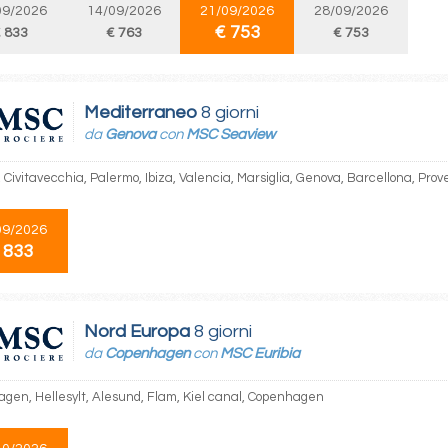
09/2026
14/09/2026
21/09/2026
28/09/2026
€ 753
 833
€ 763
€ 753
Mediterraneo
8 giorni
da
Genova
con
MSC Seaview
 Civitavecchia, Palermo, Ibiza, Valencia, Marsiglia, Genova, Barcellona, Prov
09/2026
 833
Nord Europa
8 giorni
da
Copenhagen
con
MSC Euribia
gen, Hellesylt, Alesund, Flam, Kiel canal, Copenhagen