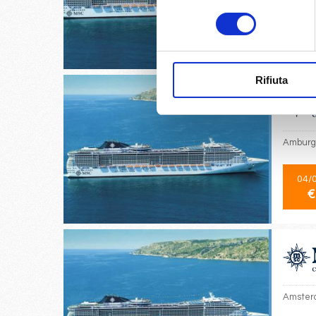
consenso
02/
€
Rifiuta
Amburgo
04/
€
Amsterd