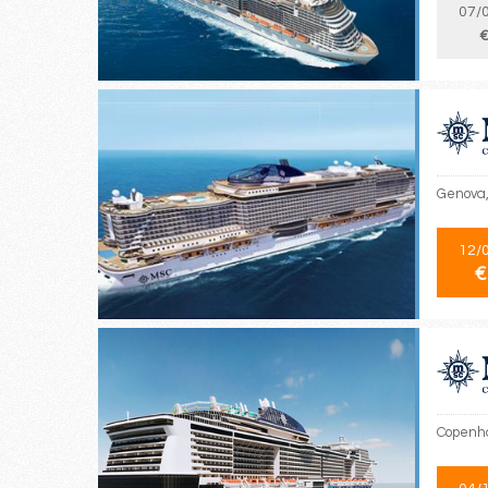
07/
€
Genova,
12/
€
Copenha