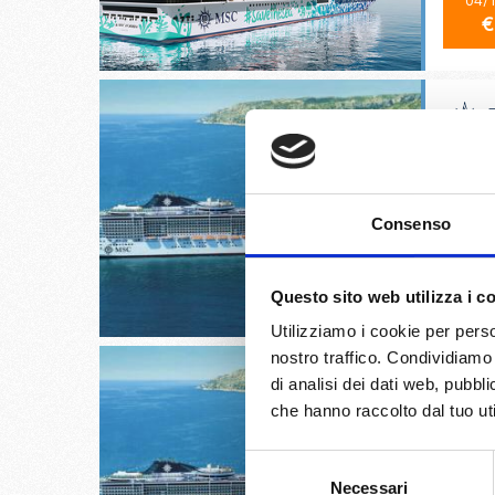
04/
€
Paris (
rotterd
Consenso
01/
€
Questo sito web utilizza i c
Utilizziamo i cookie per perso
nostro traffico. Condividiamo 
di analisi dei dati web, pubbl
che hanno raccolto dal tuo uti
Southam
Selezione
rotterd
Necessari
del