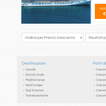
08/
€
193
194
195
196
197
198
199
200
201
Destinazioni
Porti d
Caraibi
Crocie
Emirati Arabi
Crocie
Mediterraneo
Crocier
Nord Europa
Crocie
Sud America
Crocie
Transoceaniche
Crocie