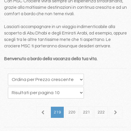
Con MSC Crociere vivrai sempre un esperienza straordinaria,
grazie alla moltissime destinazioni in continua crescita e ad un
comfort a bordo che non teme rivali.
Lasciati accompagnare in un viaggio indimenticabile alla
scoperta di Abu Dhabi e degli Emirati Arabi, ad esempio, oppure
scegli tra le altre tantissime mete che ti aspettano. Le
crociere MSC ti porteranno dovunque desideri arrivare.
Benvenuto a bordo della vacanza della tua vita.
15
216
217
218
219
220
221
222
223
2