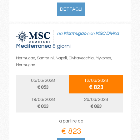
DETTAGLI
da
Mormugao
con
MSC Divina
Mediterraneo
8 giorni
Mormugao, Santorini, Napoli, Civitavecchia, Mykonos,
Mormugao
05/06/2028
12/06/2028
€ 823
€ 853
19/06/2028
26/06/2028
€ 863
€ 883
a partire da
€ 823