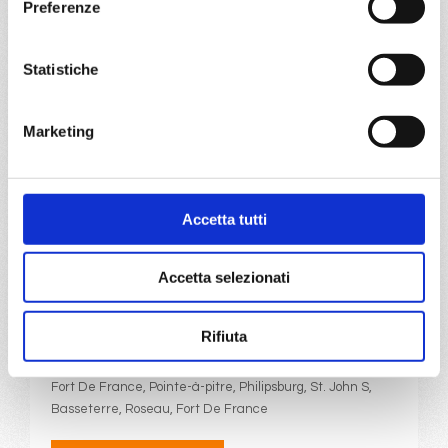
Preferenze
Pointe-à-pitre, Castries, Bridgetown, Ketchikan, Svartisen
glacier, Fort De France, Pointe-à-pitre
Statistiche
02/04/2028
16/04/2028
€ 853
€ 853
Marketing
a partire da
€ 853
Accetta tutti
DETTAGLI
Accetta selezionati
da
Fort De France
con
MSC
Meraviglia
Rifiuta
Caraibi
8 giorni
Fort De France, Pointe-à-pitre, Philipsburg, St. John S,
Basseterre, Roseau, Fort De France