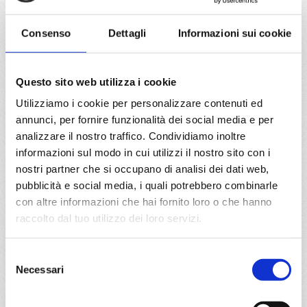
da
Fort De France
con
MSC
Meraviglia
Consenso
Dettagli
Informazioni sui cookie
Caraibi
8 giorni
Fort De France, Pointe-à-pitre, Castries, Bridgetown,
Ketchikan, Svartisen glacier, Fort De France
Questo sito web utilizza i cookie
Utilizziamo i cookie per personalizzare contenuti ed
01/04/2028
15/04/2028
annunci, per fornire funzionalità dei social media e per
€ 853
€ 853
analizzare il nostro traffico. Condividiamo inoltre
informazioni sul modo in cui utilizzi il nostro sito con i
a partire da
nostri partner che si occupano di analisi dei dati web,
€ 853
pubblicità e social media, i quali potrebbero combinarle
con altre informazioni che hai fornito loro o che hanno
DETTAGLI
raccolto dal tuo utilizzo dei loro servizi.
Selezione
da
Pointe-à-pitre
con
MSC
Necessari
del
Meraviglia
consenso
Caraibi
8 giorni