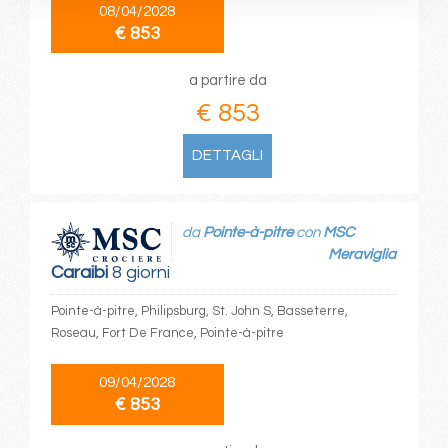
08/04/2028
€ 853
a partire da
€ 853
DETTAGLI
da
Pointe-à-pitre
con
MSC
Meraviglia
Caraibi
8 giorni
Pointe-à-pitre, Philipsburg, St. John S, Basseterre,
Roseau, Fort De France, Pointe-à-pitre
09/04/2028
€ 853