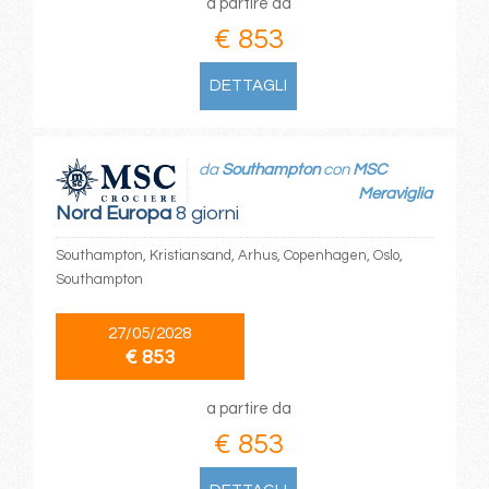
a partire da
€ 853
DETTAGLI
da
Southampton
con
MSC
Meraviglia
Nord Europa
8 giorni
Southampton, Kristiansand, Arhus, Copenhagen, Oslo,
Southampton
27/05/2028
€ 853
a partire da
€ 853