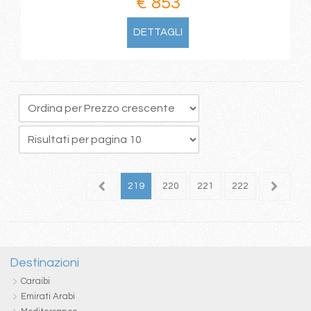
€ 853
DETTAGLI
15
216
217
218
219
220
221
222
223
2
Destinazioni
Caraibi
Emirati Arabi