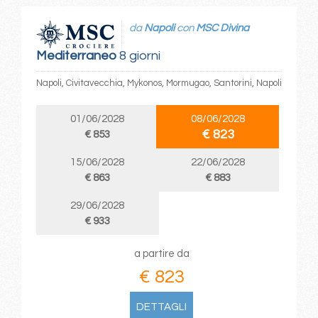
da
Napoli
con
MSC Divina
Mediterraneo
8 giorni
Napoli, Civitavecchia, Mykonos, Mormugao, Santorini, Napoli
01/06/2028
08/06/2028
€ 823
€ 853
15/06/2028
22/06/2028
€ 863
€ 883
29/06/2028
€ 933
a partire da
€ 823
DETTAGLI