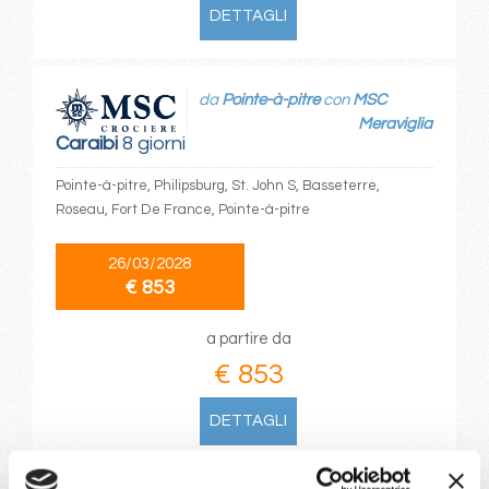
DETTAGLI
da
Pointe-à-pitre
con
MSC
Meraviglia
Caraibi
8 giorni
Pointe-à-pitre, Philipsburg, St. John S, Basseterre,
Roseau, Fort De France, Pointe-à-pitre
26/03/2028
€ 853
a partire da
€ 853
DETTAGLI