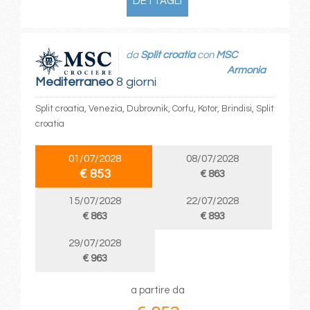
DETTAGLI
da
Split croatia
con
MSC
Armonia
Mediterraneo
8 giorni
Split croatia, Venezia, Dubrovnik, Corfu, Kotor, Brindisi, Split
croatia
01/07/2028
08/07/2028
€ 853
€ 863
15/07/2028
22/07/2028
€ 863
€ 893
29/07/2028
€ 963
a partire da