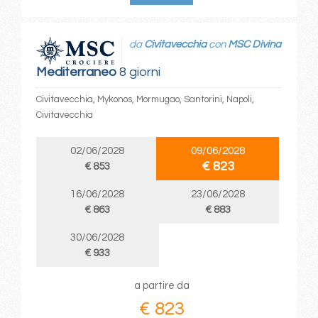
da
Civitavecchia
con
MSC Divina
Mediterraneo
8 giorni
Civitavecchia, Mykonos, Mormugao, Santorini, Napoli,
Civitavecchia
02/06/2028
09/06/2028
€ 823
€ 853
16/06/2028
23/06/2028
€ 863
€ 883
30/06/2028
€ 933
a partire da
€ 823