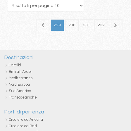
25
226
227
228
229
230
231
232
233
2
Destinazioni
Caraibi
Emirati Arabi
Mediterraneo
Nord Europa
Sud America
Transoceaniche
Porti di partenza
Crociere da Ancona
Crociere da Bari