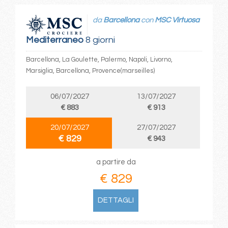
da
Barcellona
con
MSC Virtuosa
Mediterraneo
8 giorni
Barcellona, La Goulette, Palermo, Napoli, Livorno,
Marsiglia, Barcellona, Provence(marseilles)
06/07/2027
13/07/2027
€ 883
€ 913
20/07/2027
27/07/2027
€ 829
€ 943
a partire da
€ 829
DETTAGLI