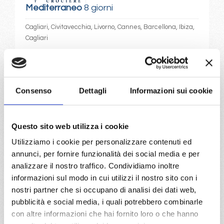
Mediterraneo
8 giorni
Cagliari, Civitavecchia, Livorno, Cannes, Barcellona, Ibiza,
Cagliari
02/07/2028
09/07/2028
€ 883
€ 913
Consenso
Dettagli
Informazioni sui cookie
16/07/2028
23/07/2028
€ 933
€ 943
30/07/2028
Questo sito web utilizza i cookie
€ 1.023
Utilizziamo i cookie per personalizzare contenuti ed
annunci, per fornire funzionalità dei social media e per
a partire da
analizzare il nostro traffico. Condividiamo inoltre
€ 883
informazioni sul modo in cui utilizzi il nostro sito con i
nostri partner che si occupano di analisi dei dati web,
DETTAGLI
pubblicità e social media, i quali potrebbero combinarle
con altre informazioni che hai fornito loro o che hanno