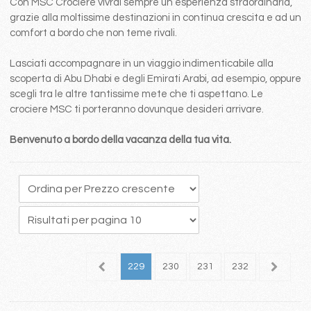
Con MSC Crociere vivrai sempre un esperienza straordinaria,
grazie alla moltissime destinazioni in continua crescita e ad un
comfort a bordo che non teme rivali.
Lasciati accompagnare in un viaggio indimenticabile alla
scoperta di Abu Dhabi e degli Emirati Arabi, ad esempio, oppure
scegli tra le altre tantissime mete che ti aspettano. Le
crociere MSC ti porteranno dovunque desideri arrivare.
Benvenuto a bordo della vacanza della tua vita.
25
226
227
228
229
230
231
232
233
2