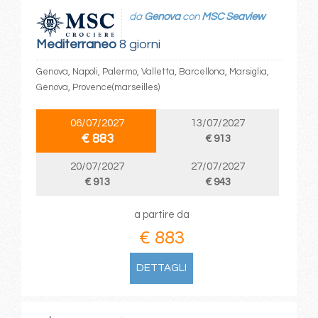
da
Genova
con
MSC Seaview
Mediterraneo
8 giorni
Genova, Napoli, Palermo, Valletta, Barcellona, Marsiglia,
Genova, Provence(marseilles)
06/07/2027
13/07/2027
€ 883
€ 913
20/07/2027
27/07/2027
€ 913
€ 943
a partire da
€ 883
DETTAGLI