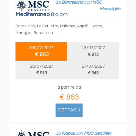
da
Barcellona
con
MSC
Meraviglia
Mediterraneo
8 giorni
Barcellona, La Goulette, Palermo, Napoli, Livorno,
Marsiglia, Barcellona
06/07/2027
13/07/2027
€ 883
€ 913
20/07/2027
27/07/2027
€ 913
€ 943
a partire da
€ 883
DETTAGLI
da
Napoli
con
MSC Seaview