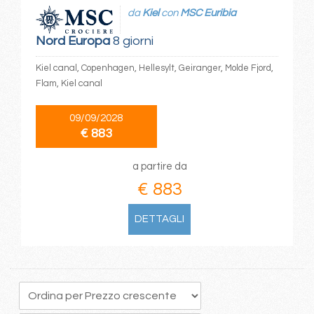
da
Kiel
con
MSC Euribia
Nord Europa
8 giorni
Kiel canal, Copenhagen, Hellesylt, Geiranger, Molde Fjord,
Flam, Kiel canal
09/09/2028
€ 883
a partire da
€ 883
DETTAGLI