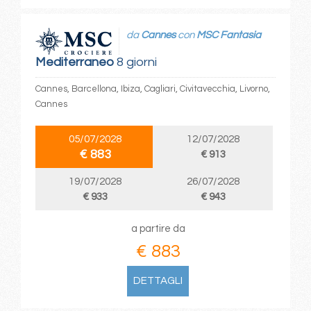
da
Cannes
con
MSC Fantasia
Mediterraneo
8 giorni
Cannes, Barcellona, Ibiza, Cagliari, Civitavecchia, Livorno,
Cannes
05/07/2028
12/07/2028
€ 883
€ 913
19/07/2028
26/07/2028
€ 933
€ 943
a partire da
€ 883
DETTAGLI