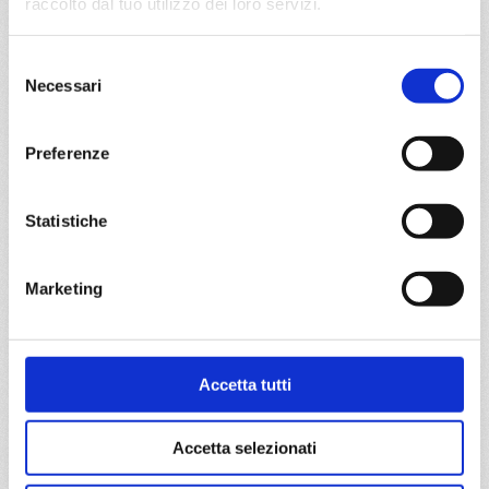
raccolto dal tuo utilizzo dei loro servizi.
da
Civitavecchia
con
MSC
Fantasia
Selezione
Mediterraneo
8 giorni
Necessari
del
Civitavecchia, Livorno, Cannes, Barcellona, Ibiza, Cagliari,
consenso
Civitavecchia
Preferenze
03/07/2028
10/07/2028
€ 883
€ 913
Statistiche
17/07/2028
24/07/2028
€ 933
€ 943
Marketing
31/07/2028
€ 1.023
Accetta tutti
a partire da
€ 883
Accetta selezionati
DETTAGLI