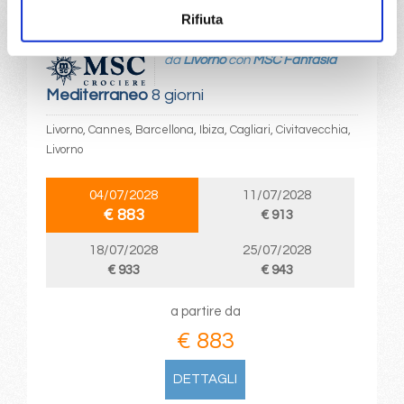
Rifiuta
da
Livorno
con
MSC Fantasia
Mediterraneo
8 giorni
Livorno, Cannes, Barcellona, Ibiza, Cagliari, Civitavecchia,
Livorno
04/07/2028
11/07/2028
€ 883
€ 913
18/07/2028
25/07/2028
€ 933
€ 943
a partire da
€ 883
DETTAGLI